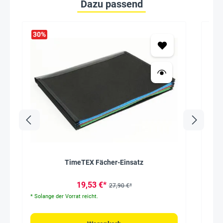
Dazu passend
30
%
TimeTEX Fächer-Einsatz
Pfl
19,53 €*
27,90 €*
* Solange der Vorrat reicht.