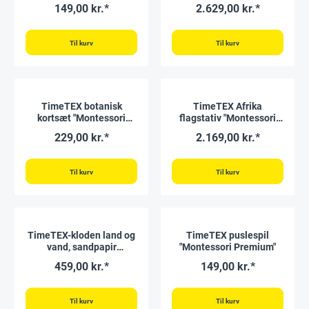
kloden "Montessori
Premium"
149,00 kr.*
2.629,00 kr.*
Premium"
Til kurv
Til kurv
TimeTEX botanisk
TimeTEX Afrika
kortsæt "Montessori
flagstativ "Montessori
Premium"
Premium"
229,00 kr.*
2.169,00 kr.*
Til kurv
Til kurv
TimeTEX-kloden land og
TimeTEX puslespil
vand, sandpapir
"Montessori Premium"
"Montessori Premium"
459,00 kr.*
149,00 kr.*
Til kurv
Til kurv