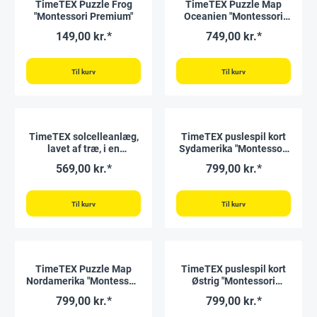
TimeTEX Puzzle Frog
TimeTEX Puzzle Map
"Montessori Premium"
Oceanien "Montessori
Premium"
149,00 kr.*
749,00 kr.*
Til kurv
Til kurv
TimeTEX solcelleanlæg,
TimeTEX puslespil kort
lavet af træ, i en
Sydamerika "Montessori
trækasse "Montessori
Premium"
569,00 kr.*
799,00 kr.*
Premium"
Til kurv
Til kurv
TimeTEX Puzzle Map
TimeTEX puslespil kort
Nordamerika "Montessori
Østrig "Montessori
Premium"
Premium"
799,00 kr.*
799,00 kr.*