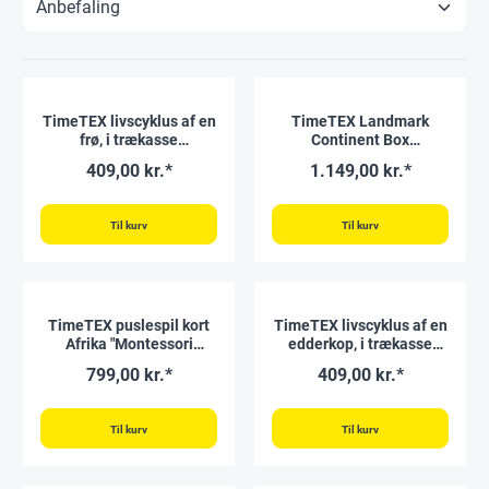
TimeTEX livscyklus af en
TimeTEX Landmark
frø, i trækasse
Continent Box
"Montessori Premium"
"Montessori Premium"
409,00 kr.*
1.149,00 kr.*
Til kurv
Til kurv
TimeTEX puslespil kort
TimeTEX livscyklus af en
Afrika "Montessori
edderkop, i trækasse
Premium"
"Montessori Premium"
799,00 kr.*
409,00 kr.*
Til kurv
Til kurv