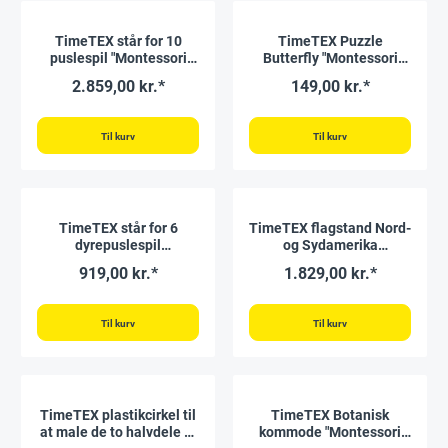
TimeTEX står for 10
TimeTEX Puzzle
puslespil "Montessori
Butterfly "Montessori
Premium"
Premium"
2.859,00 kr.*
149,00 kr.*
Til kurv
Til kurv
TimeTEX står for 6
TimeTEX flagstand Nord-
dyrepuslespil
og Sydamerika
"Montessori Premium"
"Montessori Premium"
919,00 kr.*
1.829,00 kr.*
Til kurv
Til kurv
TimeTEX plastikcirkel til
TimeTEX Botanisk
at male de to halvdele af
kommode "Montessori