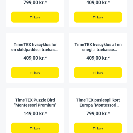
799,00 kr.*
409,00 kr.*
Premium"
Til kurv
Til kurv
TimeTEX livscyklus for
TimeTEX livscyklus af en
en skildpadde, i trækasse
snegl, i trækasse
"Montessori Premium"
"Montessori Premium"
409,00 kr.*
409,00 kr.*
Til kurv
Til kurv
TimeTEX Puzzle Bird
TimeTEX puslespil kort
"Montessori Premium"
Europa "Montessori
Premium"
149,00 kr.*
799,00 kr.*
Til kurv
Til kurv