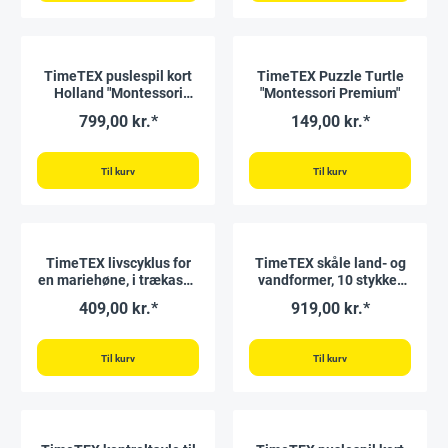
TimeTEX puslespil kort
TimeTEX Puzzle Turtle
Holland "Montessori
"Montessori Premium"
Premium"
799,00 kr.*
149,00 kr.*
Til kurv
Til kurv
TimeTEX livscyklus for
TimeTEX skåle land- og
en mariehøne, i trækasse
vandformer, 10 stykker
"Montessori Premium"
"Montessori Premium"
409,00 kr.*
919,00 kr.*
Til kurv
Til kurv