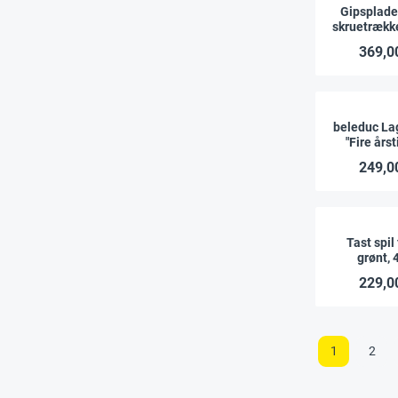
Gipspladed
skruetrækk
st
369,00
beleduc La
"Fire årst
brik
249,00
Tast spil
grønt, 
229,00
1
2