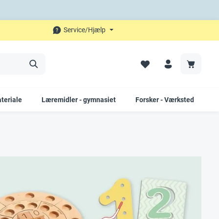
Service/Hjælp
teriale
Læremidler - gymnasiet
Forsker - Værksted
K