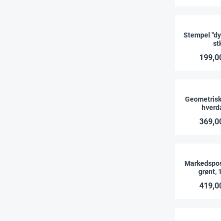
Stempel "dy
st
199,00
Geometrisk
hverd
369,00
Markedspos
grønt, 
419,00