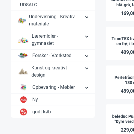
UDSALG
blå-grå, 
abakus
169,00
Undervisning - Kreativ
materiale
Læremidler -
TimeTEX liv
gymnasiet
en frø, i
"Montessor
409,00
Forsker - Værksted
Kunst og kreativt
design
Perletrådn
130 
Opbevaring - Møbler
439,00
Ny
godt køb
beleduc Pu
"Dyre verd
levesteder"
229,00