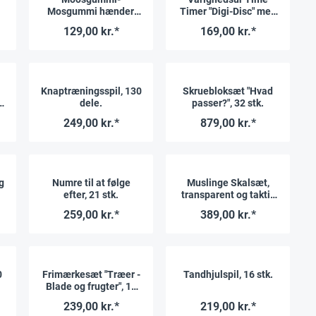
Mosgummi hænder,
Timer "Digi-Disc" med
150 stk.
rotation
129,00 kr.*
169,00 kr.*
Knaptræningsspil, 130
Skruebloksæt "Hvad
dele.
passer?", 32 stk.
249,00 kr.*
879,00 kr.*
g
Numre til at følge
Muslinge Skalsæt,
efter, 21 stk.
transparent og taktil,
108 stk.
259,00 kr.*
389,00 kr.*
0
Frimærkesæt "Træer -
Tandhjulspil, 16 stk.
Blade og frugter", 10
stk
239,00 kr.*
219,00 kr.*