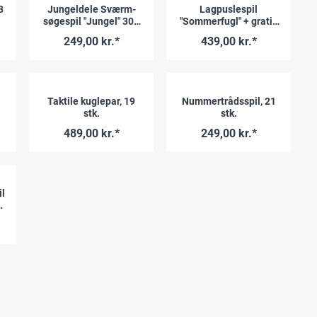
3
Jungeldele Sværm-
Lagpuslespil
søgespil "Jungel" 308
"Sommerfugl" + gratis
dele
APP, 86 dele.
249,00 kr.*
439,00 kr.*
Taktile kuglepar, 19
Nummertrådsspil, 21
stk.
stk.
489,00 kr.*
249,00 kr.*
il