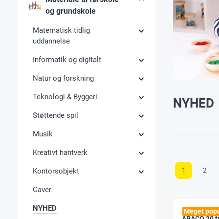
og grundskole
Matematisk tidlig
uddannelse
Informatik og digitalt
Natur og forskning
Teknologi & Byggeri
NYHED
Støttende spil
Musik
Kreativt hantverk
1
2
Kontorsobjekt
Gaver
NYHED
Meget popu
ABACO 20 tr