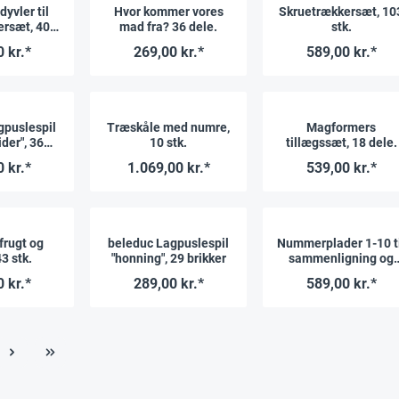
yvler til
Hvor kommer vores
Skruetrækkersæt, 10
ersæt, 400
mad fra? 36 dele.
stk.
k
 kr.*
269,00 kr.*
589,00 kr.*
gpuslespil
Træskåle med numre,
Magformers
ider", 36
10 stk.
tillægssæt, 18 dele.
ker.
 kr.*
1.069,00 kr.*
539,00 kr.*
 frugt og
beleduc Lagpuslespil
Nummerplader 1-10 t
43 stk.
"honning", 29 brikker
sammenligning og
stabling, 10 stk.
 kr.*
289,00 kr.*
589,00 kr.*