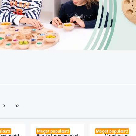
lært!
Meget populært!
Meget populært!
icolor rød-
Blanke terninger med
Varighed ur