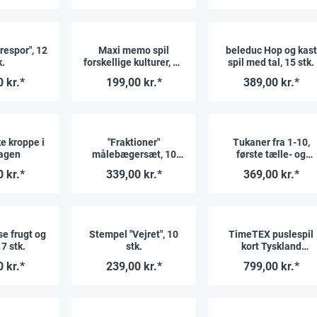
respor", 12
Maxi memo spil
beleduc Hop og kast
k.
forskellige kulturer, 34
spil med tal, 15 stk.
dele.
 kr.*
199,00 kr.*
389,00 kr.*
e kroppe i
"Fraktioner"
Tukaner fra 1-10,
agen
målebægersæt, 10
første tælle- og
stk.
regnespil, 130 dele.
 kr.*
339,00 kr.*
369,00 kr.*
e frugt og
Stempel "Vejret", 10
TimeTEX puslespil
17 stk.
stk.
kort Tyskland
"Montessori Premium
 kr.*
239,00 kr.*
799,00 kr.*