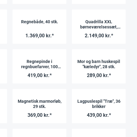
Regnebåde, 40 stk.
Quadrilla XXL
børneværelsessæt,
256 stk.
1.369,00 kr.*
2.149,00 kr.*
Regnepinde i
Mor og barn huskespil
regnbuefarver, 100
"kæledyr", 28 stk.
stk.
419,00 kr.*
289,00 kr.*
Magnetisk marmorløb,
Lagpuslespil "Træ", 36
29 stk.
brikker
"
369,00 kr.*
439,00 kr.*