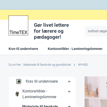
Gør livet lettere
for lærere og
pædagoger!
Krav til undervisere
Kontorartikler - Lamineringslommer
Du er her:
Materiale til førskole og grundskole
NYHED
Krav til undervisere
Kontorartikler -
Lamineringslommer
Materiale til førskole