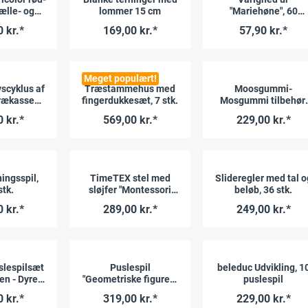
tælle- og
lommer 15 cm
"Mariehøne", 60
ramme
minutter
 kr.*
169,00 kr.*
57,90 kr.*
Meget populært!
scyklus af
Træstammehus med
Moosgummi-
 trækasse
fingerdukkesæt, 7 stk.
Mosgummi tilbehør,
i Premium"
296 dele
 kr.*
569,00 kr.*
229,00 kr.*
ingsspil,
TimeTEX stel med
Slideregler med tal o
stk.
sløjfer "Montessori
beløb, 36 stk.
Premium"
 kr.*
289,00 kr.*
249,00 kr.*
slespilsæt
Puslespil
beleduc Udvikling, 1
en - Dyre
"Geometriske figurer",
puslespil
, 45 dele.
144 brikker.
 kr.*
319,00 kr.*
229,00 kr.*