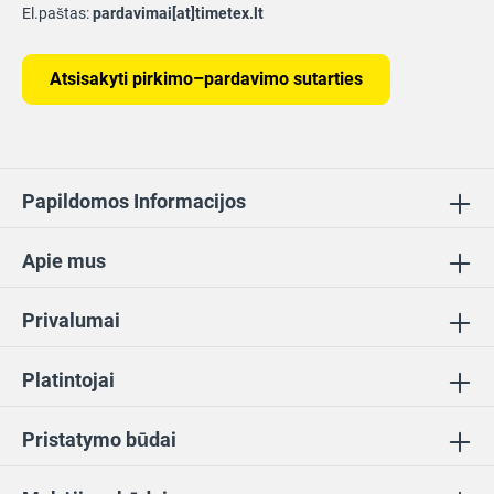
El.paštas:
pardavimai[at]timetex.lt
Atsisakyti pirkimo–pardavimo sutarties
Papildomos Informacijos
Apie mus
Privalumai
Platintojai
Pristatymo būdai