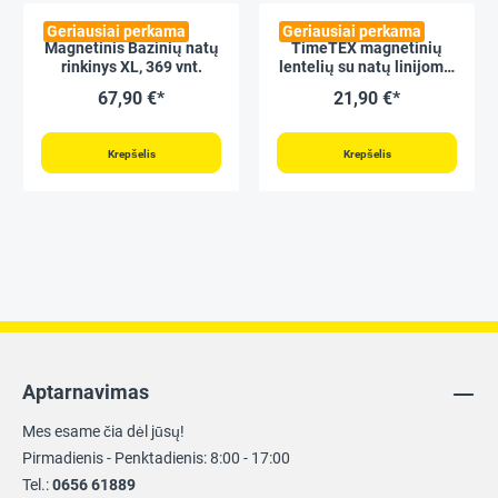
Geriausiai perkama
Geriausiai perkama
Magnetinis Bazinių natų
TimeTEX magnetinių
rinkinys XL, 369 vnt.
lentelių su natų linijomis
rinkinys, 2 vnt.
67,90 €*
21,90 €*
Krepšelis
Krepšelis
Aptarnavimas
Mes esame čia dėl jūsų!
Pirmadienis - Penktadienis: 8:00 - 17:00
Tel.:
0656 61889