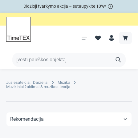
Didžioji tvarkymo akcija – sutaupykite 10%*
Jūs esate čia:
Darželiai
Muzika
Muzikiniai žaidimai & muzikos teorija