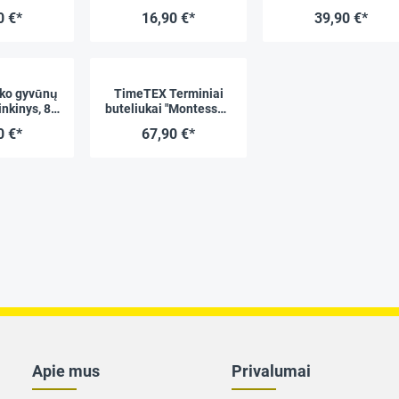
o abakas,
medinėje dėžutėje,
0 €*
16,90 €*
39,90 €*
O 20
Vokiška versija
"Montessori Premium
uko gyvūnų
TimeTEX Terminiai
inkinys, 8
buteliukai "Montessori
žutėje
Premium"
0 €*
67,90 €*
Apie mus
Privalumai