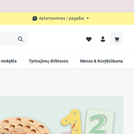
Aptarnavimas / pagalba
ė mokykla
Tyrinėjimų dirbtuvės
Menas & Kūrybiškumas