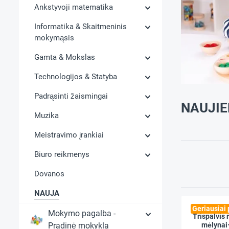
Ankstyvoji matematika
Informatika & Skaitmeninis
mokymąsis
Gamta & Mokslas
Technologijos & Statyba
Padrąsinti žaismingai
NAUJI
Muzika
Meistravimo įrankiai
Biuro reikmenys
Dovanos
NAUJA
Geriausiai
Mokymo pagalba -
Trispalvis
Pradinė mokykla
mėlynai