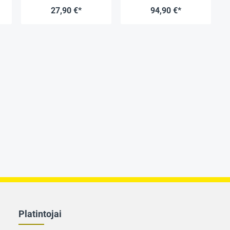
Premium"
dėžutėje
27,90 €*
94,90 €*
"
Platintojai