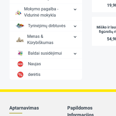
skaičiavim
19,9
ABAC
Mokymo pagalba -
Vidurinė mokykla
Tyrinėjimų dirbtuvės
Miško ir la
figūrėlių r
Menas &
vnt. dė
54,9
Kūrybiškumas
Baldai susidėjimui
Naujas
derėtis
Aptarnavimas
Papildomos
Informacijos