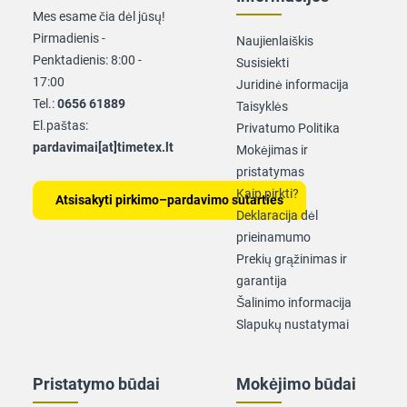
Mes esame čia dėl jūsų!
Pirmadienis -
Naujienlaiškis
Penktadienis: 8:00 -
Susisiekti
17:00
Juridinė informacija
Tel.:
0656 61889
Taisyklės
El.paštas:
Privatumo Politika
pardavimai[at]timetex.lt
Mokėjimas ir
pristatymas
Kaip pirkti?
Atsisakyti pirkimo–pardavimo sutarties
Deklaracija dėl
prieinamumo
Prekių grąžinimas ir
garantija
Šalinimo informacija
Slapukų nustatymai
Pristatymo būdai
Mokėjimo būdai