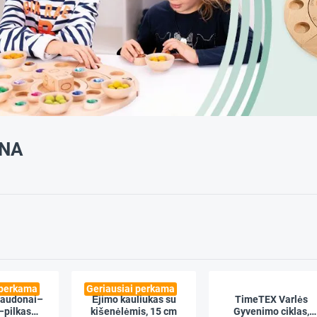
ENA
 perkama
Geriausiai perkama
 raudonai–
Ėjimo kauliukas su
TimeTEX Varlės
–pilkas
kišenėlėmis, 15 cm
Gyvenimo ciklas,