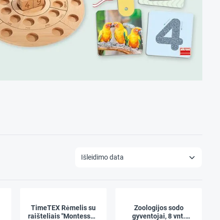
TimeTEX Rėmelis su
Zoologijos sodo
raišteliais "Montessori
gyventojai, 8 vnt.