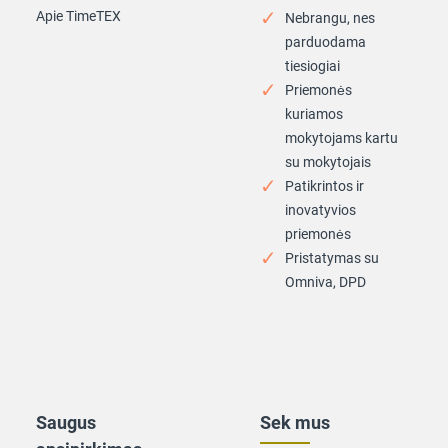
Apie TimeTEX
Nebrangu, nes
parduodama
tiesiogiai
Priemonės
kuriamos
mokytojams kartu
su mokytojais
Patikrintos ir
inovatyvios
priemonės
Pristatymas su
Omniva, DPD
Saugus
Sek mus