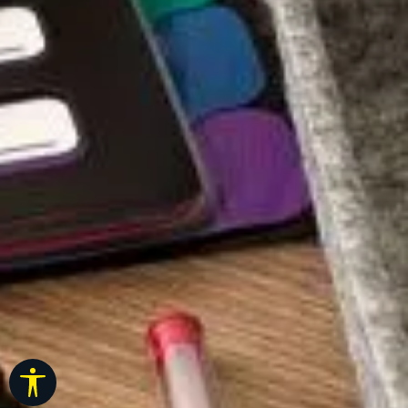
Rodyti įrankių juostą