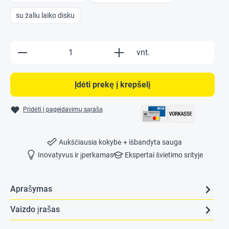
su žaliu laiko disku
Product Quantity: Enter the desired amount o
vnt.
Įdėti prekę į krepšelį
Pridėti į pageidavimų sąrašą
Aukščiausia kokybė + išbandyta sauga
Inovatyvus ir įperkamas
Ekspertai švietimo srityje
Aprašymas
Vaizdo įrašas