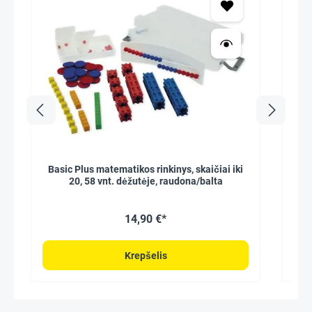
Basic Plus matematikos rinkinys, skaičiai iki
20, 58 vnt. dėžutėje, raudona/balta
14,90 €*
Krepšelis