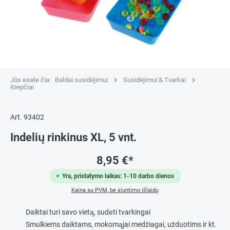
Jūs esate čia:
Baldai susidėjimui
Susidėjimui & Tvarkai
Krepčiai
Art. 93402
Indelių rinkinus XL, 5 vnt.
8,95 €*
Yra, pristatymo laikas: 1-10 darbo dienos
Kaina su PVM, be siuntimo išlaidų
Daiktai turi savo vietą, sudėti tvarkingai
Smulkiems daiktams, mokomąjai medžiagai, užduotims ir kt.