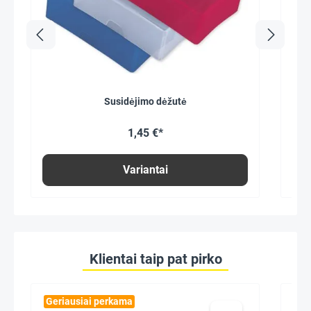
Susidėjimo dėžutė
1,45 €*
Variantai
Klientai taip pat pirko
Geriausiai perkama
Ger