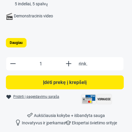
5 indeliai, 5 spalvų
Demonstracinis video
Daugiau
Product Quantity: Enter the desired amount o
rink.
Įdėti prekę į krepšelį
Pridėti į pageidavimų sąrašą
Aukščiausia kokybė + išbandyta sauga
Inovatyvus ir įperkamas
Ekspertai švietimo srityje