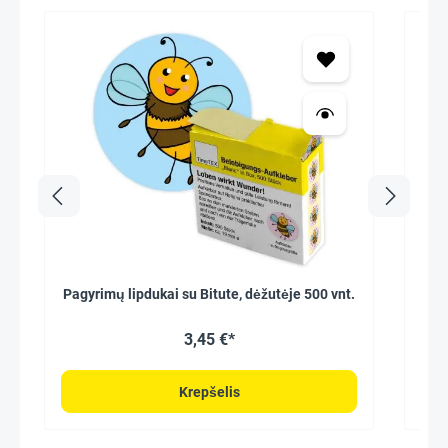
Pagyrimų lipdukai su Bitute, dėžutėje 500 vnt.
Perp
3,45 €*
Krepšelis