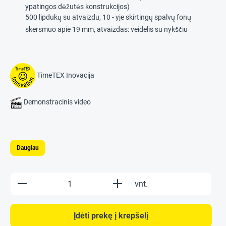
ypatingos dėžutės konstrukcijos)
500 lipdukų su atvaizdu, 10 - yje skirtingų spalvų fonų
skersmuo apie 19 mm, atvaizdas: veidelis su nykščiu
TimeTEX Inovacija
Demonstracinis video
Daugiau
Product Quantity: Enter the desired amount o
vnt.
Įdėti prekę į krepšelį