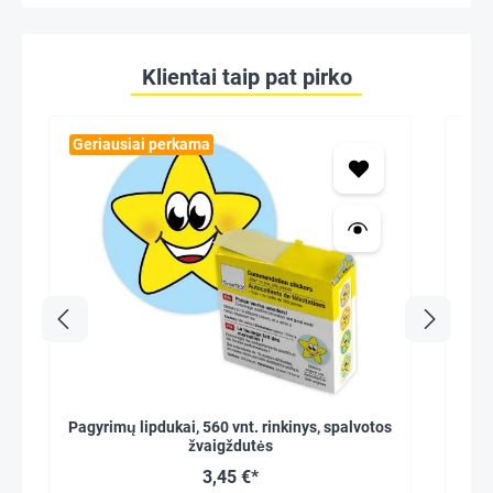
Klientai taip pat pirko
Geriausiai perkama
Pagyrimų lipdukai, 560 vnt. rinkinys, spalvotos
Mot
žvaigždutės
3,45 €*