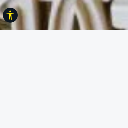
Rodyti įrankių juostą