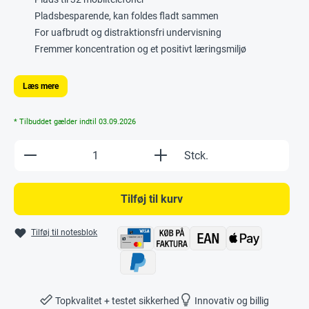
Pladsbesparende, kan foldes fladt sammen
For uafbrudt og distraktionsfri undervisning
Fremmer koncentration og et positivt læringsmiljø
Læs mere
* Tilbuddet gælder indtil 03.09.2026
Produkt Anzahl: Gib den gewünschten Wert e
Stck.
Tilføj til kurv
Tilføj til notesblok
Topkvalitet + testet sikkerhed
Innovativ og billig