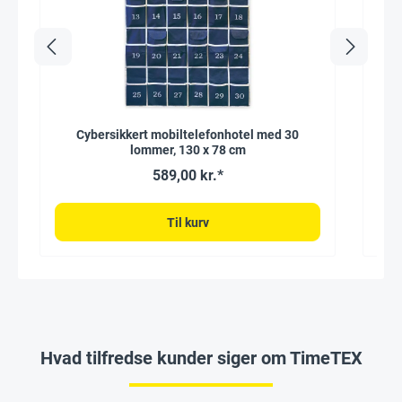
Cybersikkert mobiltelefonhotel med 30
Mobi
lommer, 130 x 78 cm
589,00 kr.*
Til kurv
Hvad tilfredse kunder siger om TimeTEX