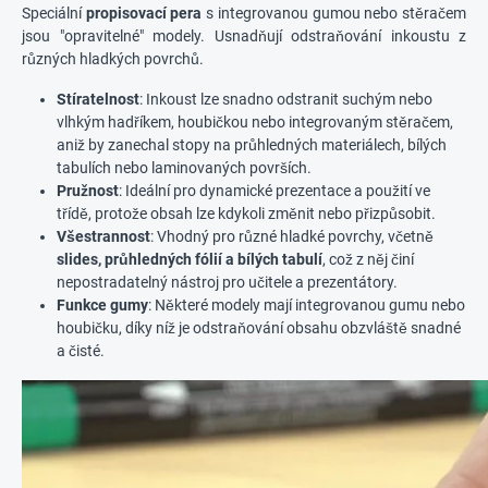
Speciální
propisovací pera
s integrovanou gumou nebo stěračem
jsou "opravitelné" modely. Usnadňují odstraňování inkoustu z
různých hladkých povrchů.
Stíratelnost
: Inkoust lze snadno odstranit suchým nebo
vlhkým hadříkem, houbičkou nebo integrovaným stěračem,
aniž by zanechal stopy na průhledných materiálech, bílých
tabulích nebo laminovaných površích.
Pružnost
: Ideální pro dynamické prezentace a použití ve
třídě, protože obsah lze kdykoli změnit nebo přizpůsobit.
Všestrannost
: Vhodný pro různé hladké povrchy, včetně
slides, průhledných fólií a bílých tabulí
, což z něj činí
nepostradatelný nástroj pro učitele a prezentátory.
Funkce gumy
: Některé modely mají integrovanou gumu nebo
houbičku, díky níž je odstraňování obsahu obzvláště snadné
a čisté.