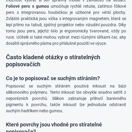
možnost vybrat si ten správný model v závislosti na situaci:
Foliové pero s gumou
umožňuje rychlé retuše, zatímco fóliové
pero s integrovanou houbičkou je užitečné pro větší plochy.
Zvláště praktická jsou víčka s integrovaným magnetem, která se
lepí přímo na tabuli, zpětný projektor nebo vizuální pouzdra. Díky
tomu jsou pera, jejichž tělo je ergonomicky tvarované, vždy po
ruce. Učitelé si také mohou vybrat mezi různými šířkami čar, aby
dosáhli správného písma pro příslušné použití ve výuce.
Často kladené otázky o stíratelných
popisovačích
Co je to popisovač se suchým stíráním?
Popisovač se suchým stíráním používá inkoust na bázi
silikonového polymeru. Tento inkoust lze obvykle snadno setřít z
neporézních povrchů. Silikon zabraňuje přilnutí barevného
pigmentu k povrchu, takže inkoust lze jednoduše odstranit
suchým hadříkem nebo gumou.
Které povrchy jsou vhodné pro stíratelné
popisovače?