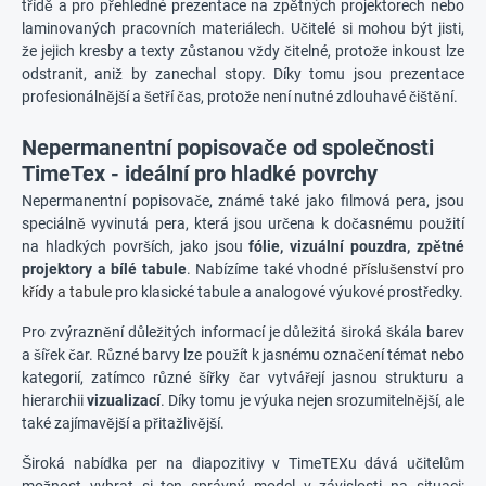
třídě a pro přehledné prezentace na zpětných projektorech nebo
laminovaných pracovních materiálech. Učitelé si mohou být jisti,
že jejich kresby a texty zůstanou vždy čitelné, protože inkoust lze
odstranit, aniž by zanechal stopy. Díky tomu jsou prezentace
profesionálnější a šetří čas, protože není nutné zdlouhavé čištění.
Nepermanentní popisovače od společnosti
TimeTex - ideální pro hladké povrchy
Nepermanentní popisovače, známé také jako filmová pera, jsou
speciálně vyvinutá pera, která jsou určena k dočasnému použití
na hladkých površích, jako jsou
fólie, vizuální pouzdra, zpětné
projektory a bílé tabule
. Nabízíme také vhodné
příslušenství pro
křídy a tabule
pro klasické tabule a analogové výukové prostředky.
Pro zvýraznění důležitých informací je důležitá široká škála barev
a šířek čar. Různé barvy lze použít k jasnému označení témat nebo
kategorií, zatímco různé šířky čar vytvářejí jasnou strukturu a
hierarchii
vizualizací
. Díky tomu je výuka nejen srozumitelnější, ale
také zajímavější a přitažlivější.
Široká nabídka per na diapozitivy v TimeTEXu dává učitelům