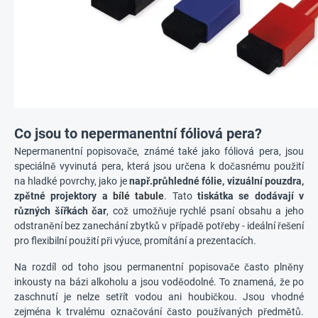
Co jsou to nepermanentní fóliová pera?
Nepermanentní popisovače, známé také jako fóliová pera, jsou
speciálně vyvinutá pera, která jsou určena k dočasnému použití
na hladké povrchy, jako je
např.průhledné fólie, vizuální pouzdra,
zpětné projektory a
bílé tabule
. Tato
tiskátka se dodávají v
různých šířkách čar
, což umožňuje rychlé psaní obsahu a jeho
odstranění bez zanechání zbytků v případě potřeby - ideální řešení
pro flexibilní použití při výuce, promítání a prezentacích.
Na rozdíl od toho jsou permanentní popisovače často plněny
inkousty na bázi alkoholu a jsou voděodolné. To znamená, že po
zaschnutí je nelze setřít vodou ani houbičkou. Jsou vhodné
zejména k trvalému označování často používaných předmětů.