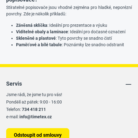
Stíratelné popisovače jsou vhodné zejména pro hladké, neporézní
povrchy. Zde je několik příkladů:
Závěsná sklíčka
: Ideální pro prezentace a výuku
Viditelné obaly a laminace
: Ideální pro dočasné označení
Skleněné a plastové
: Tyto povrchy se snadno čistí
Paměťové a bílé tabule
: Poznámky lze snadno odstranit
Servis
Jsme rádi, že jsme tu pro vás!
Pondělí až pátek: 9:00 - 16:00
Telefon:
734 418 211
e-mail:
info@timetex.cz
Odstoupit od smlouvy