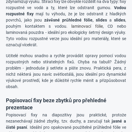
zdynamizují výuku. Stírací fixy lze obvykle rozdělit na dva typy: fixy
rozpustné ve vodě a ty, které lze odstranit gumou.
Vodou
rozpustné fixy
mají tu výhodu, že je lze odstranit z hladkých
povrchů, jako jsou
závěsné průhledné fólie,
slides
a
slides
,
pouhým kontaktem s vodou.
laminovací fólie
, CD nebo
laminovaná pouzdra - ideální pro ekologicky šetrný design výuky.
Tyto vodou rozpustné verze jsou ideální pro materiály, které se
označují vícekrát.
Učitelé mohou snadno a rychle provádět opravy pomocí vodou
rozpustných nebo stíratelných fixů. Chyba na tabuli? Žádný
problém - jednoduše ji setřete a pište znovu. Praktická pera, z
nichž některá jsou navíc světlostálá, jsou ideální pro dynamické
výukové prostředí, kde je důležité rychle měnit a přizpůsobovat
obsah.
Popisovací fixy beze zbytků pro přehledné
prezentace
Popisovací fixy na diapozitivy jsou praktické, protože
nezanechávají žádné zbytky, tzv. duchy, a zaručují tak
jasné a
čisté psaní
. Ideální pro opakovaně použitelné průhledné fólie ve