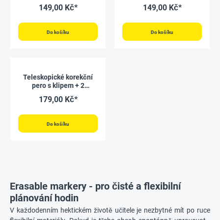
ks.
149,00 Kč*
149,00 Kč*
Do košíku
Do košíku
Teleskopické korekční
pero s klipem + 2
náhradní náplně, červený
179,00 Kč*
inkoust
Do košíku
Erasable markery - pro čisté a flexibilní
plánování hodin
V každodenním hektickém životě učitele je nezbytné mít po ruce