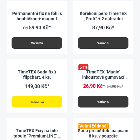
Permanentní fix na fólii s
Korekční pero TimeTEX
houbičkou + magnet
„Profi“ + 2 náhradní
náplně
59,90 Kč*
87,90 Kč*
Od
Variantu
Variantu
51
%
TimeTEX Sada fixů
TimeTEX "Magic"
flipchart, 4 ks.
inkoustové gumovací
pero
26,90 Kč*
149,00 Kč*
54,90 Kč*
Variantu
Do košíku
Velmi žádané!
TimeTEX Fixy na bílé
Sada pro učitele na psaní
tabule "PremiumLINE" 4
8 ks, v pouzdře