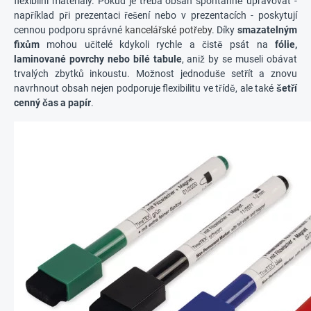
flexibilní materiály. Pokud je třeba obsah spontánně upravovat -
například při prezentaci řešení nebo v prezentacích - poskytují
cennou podporu správné
kancelářské potřeby
. Díky
smazatelným
fixům
mohou učitelé kdykoli rychle a čistě psát na
fólie,
laminované povrchy nebo bílé tabule
, aniž by se museli obávat
trvalých zbytků inkoustu. Možnost jednoduše setřít a znovu
navrhnout obsah nejen podporuje flexibilitu ve třídě, ale také
šetří
cenný čas a papír
.