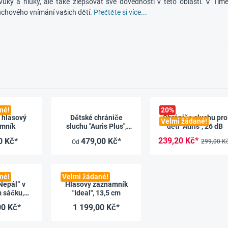
uky a hluky, ale také zlepšovat své dovednosti v této oblasti. V Tim
luchového vnímání vašich dětí.
Přečtěte si více...
né!
20
%
 hlasový
Dětské chrániče
Chrániče sluchu pro
Velmi žádané!
mník
sluchu "Auris Plus",
děti "Auris", 26 dB
24,3 dB
239,20 Kč*
0 Kč*
479,00 Kč*
299,00 K
Od
né!
Velmi žádané!
Nepál“ v
Hlasový záznamník
 sáčku,
"Ideal", 13,5 cm
m, cca 400
00 Kč*
1 199,00 Kč*