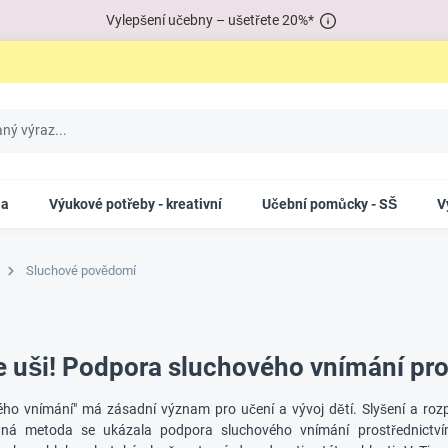
Vylepšení učebny – ušetřete 20%*
la
Výukové potřeby - kreativní
Učební pomůcky - SŠ
V
Sluchové povědomí
e uši! Podpora sluchového vnímání pro
ho vnímání" má zásadní význam pro učení a vývoj dětí. Slyšení a rozpo
nná metoda se ukázala podpora sluchového vnímání prostřednictvím