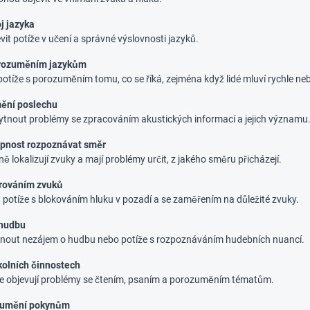
j jazyka
it potíže v učení a správné výslovnosti jazyků.
orozuměním jazykům
potíže s porozuměním tomu, co se říká, zejména když lidé mluví rychle neb
ění poslechu
tnout problémy se zpracováním akustických informací a jejich významu
pnost rozpoznávat směr
ně lokalizují zvuky a mají problémy určit, z jakého směru přicházejí.
trováním zvuků
 potíže s blokováním hluku v pozadí a se zaměřením na důležité zvuky.
 hudbu
nout nezájem o hudbu nebo potíže s rozpoznáváním hudebních nuancí.
kolních činnostech
se objevují problémy se čtením, psaním a porozuměním tématům.
zumění pokynům