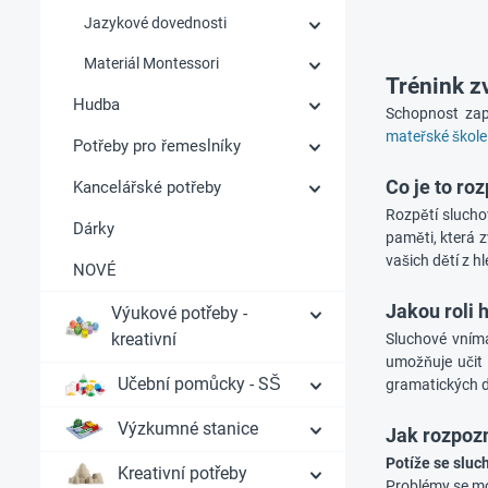
Jazykové dovednosti
Materiál Montessori
Trénink z
Hudba
Schopnost zap
mateřské škole
Potřeby pro řemeslníky
Co je to ro
Kancelářské potřeby
Rozpětí slucho
Dárky
paměti, která 
vašich dětí z 
NOVÉ
Jakou roli 
Výukové potřeby -
kreativní
Sluchové vnímá
umožňuje učit 
Učební pomůcky - SŠ
gramatických d
Výzkumné stanice
Jak rozpoz
Potíže se slu
Kreativní potřeby
Problémy se mo