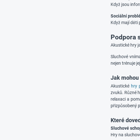
Když jsou inf
Sociální prob
Když mají děti 
Podpora 
Akustické hry j
Sluchové vnímá
nejen trénuje je
Jak mohou 
Akustické
hry 
zvuků. Různé hr
relaxaci a pom
přizpůsobený p
Které doved
Sluchové scho
Hry na sluchové