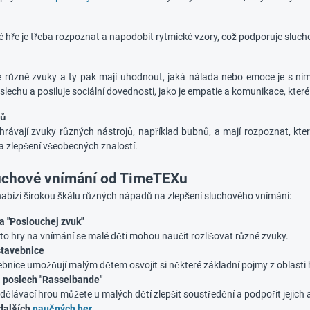
ké hře je třeba rozpoznat a napodobit rytmické vzory, což podporuje sluc
 různé zvuky a ty pak mají uhodnout, jaká nálada nebo emoce je s nimi
echu a posiluje sociální dovednosti, jako je empatie a komunikace, které
jů
rávají zvuky různých nástrojů, například bubnů, a mají rozpoznat, který
a zlepšení všeobecných znalostí.
uchové vnímání od TimeTEXu
bízí širokou škálu různých nápadů na zlepšení sluchového vnímání:
a "Poslouchej zvuk"
to hry na vnímání se malé děti mohou naučit rozlišovat různé zvuky.
stavebnice
ebnice umožňují malým dětem osvojit si některé základní pojmy z oblasti 
 poslech "Rasselbande"
dělávací hrou můžete u malých dětí zlepšit soustředění a podpořit jejich 
dalších
naučných her