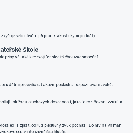
 zvyšuje sebedůvěru při práci s akustickými podněty.
ateřské škole
 ale přispívá také k rozvoji fonologického uvědomování.
ete s dětmi procvičovat aktivní poslech a rozpoznávání zvuků.
osilují tak řadu sluchových dovedností, jako je rozlišování zvuků a
ostředí a zjistit, odkud příslušný zvuk pochází. Do hry na vnímání
zvukové cesty intenzivnější a hlubší.