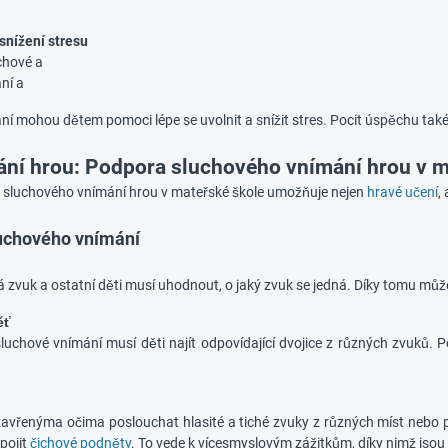
snížení stresu
chové a
ní a
í mohou dětem pomoci lépe se uvolnit a snížit stres. Pocit úspěchu také
ní hrou: Podpora sluchového vnímání hrou v m
 sluchového vnímání hrou v mateřské škole umožňuje nejen
hravé učení
,
uchového vnímání
á zvuk a ostatní děti musí uhodnout, o jaký zvuk se jedná. Díky tomu můž
ěť
luchové vnímání musí děti najít odpovídající dvojice z různých zvuků. P
zavřenýma očima poslouchat hlasité a tiché zvuky z různých míst nebo pr
pojit
čichové podněty
. To vede k vícesmyslovým zážitkům, díky nimž jsou 