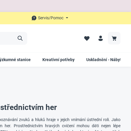
Servis/Pomoc
ýzkumné stanice
Kreativní potřeby
Uskladnění - Nábytek
střednictvím her
znávání zvuků a hluků hraje v jejich vnímání ústřední roli. Jako
 her. Prostřednictvím hravých cvičení mohou děti nejen lépe