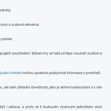
podněty.
 vzory a zvukové sekvence.
ou paměť.
uje jejich soustředění. Během hry se také učí lépe rozumět zvukům a
izuální vnímání
mohou společně poskytovat informace o prostředí.
tu, ale také základní dovednosti, jako je aktivní naslouchání a s ním
e být i zábava, a proto se k budoucím výukovým jednotkám staví