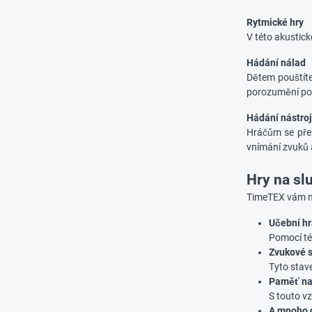
Rytmické hry
V této akustic
Hádání nálad
Dětem pouštíte
porozumění posl
Hádání nástro
Hráčům se přeh
vnímání zvuků 
Hry na sl
TimeTEX vám na
Učební hr
Pomocí té
Zvukové 
Tyto stav
Paměť na
S touto vz
A mnoho 