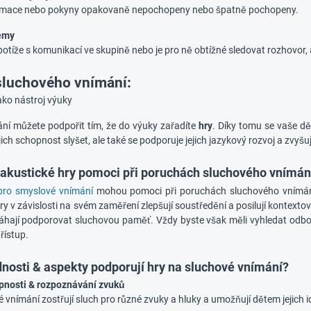
ormace nebo pokyny opakovaně nepochopeny nebo špatně pochopeny.
lémy
potíže s komunikací ve skupině nebo je pro ně obtížné sledovat rozhovor, a
sluchového vnímání:
ako nástroj výuky
ní můžete podpořit tím, že do výuky zařadíte
hry
. Díky tomu se vaše dě
jich schopnost slyšet, ale také se podporuje jejich jazykový rozvoj a zvyšuj
akustické hry pomoci při poruchách sluchového vnímán
pro smyslové vnímání
mohou pomoci při poruchách sluchového vnímání t
y v závislosti na svém zaměření zlepšují soustředění a posilují kontextov
áhají podporovat sluchovou paměť. Vždy byste však měli vyhledat odborn
řístup.
nosti & aspekty podporují hry na sluchové vnímání?
pnosti & rozpoznávání zvuků
 vnímání zostřují sluch pro různé zvuky a hluky a umožňují dětem jejich id