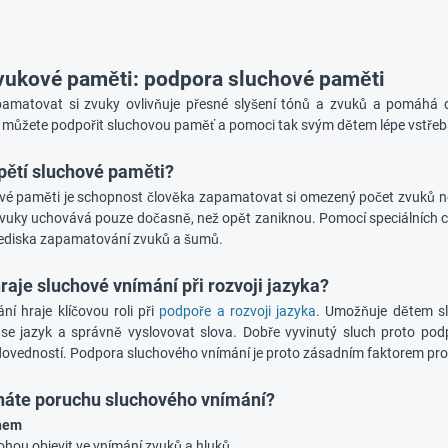
vukové paměti: podpora sluchové paměti
amatovat si zvuky ovlivňuje přesné slyšení tónů a zvuků a pomáhá dě
můžete podpořit sluchovou paměť a pomoci tak svým dětem lépe vstřebá
zpětí sluchové paměti?
vé paměti je schopnost člověka zapamatovat si omezený počet zvuků n
zvuky uchovává pouze dočasně, než opět zaniknou. Pomocí speciálních c
hlediska zapamatování zvuků a šumů.
hraje sluchové vnímání při rozvoji jazyka?
ní hraje klíčovou roli při
podpoře a rozvoji jazyka
. Umožňuje dětem sly
se jazyk a správně vyslovovat slova. Dobře vyvinutý sluch proto pod
ovedností. Podpora sluchového vnímání je proto zásadním faktorem pro 
náte poruchu sluchového vnímání?
chem
hou objevit ve vnímání zvuků a hluků.