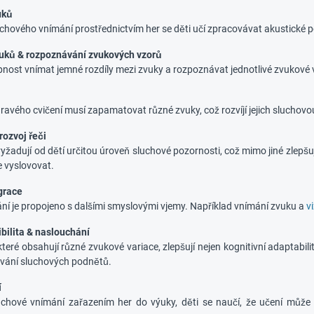
uků
uchového vnímání prostřednictvím her se děti učí zpracovávat akustické 
vuků & rozpoznávání zvukových vzorů
opnost vnímat jemné rozdíly mezi zvuky a rozpoznávat jednotlivé zvukové
ravého cvičení musí zapamatovat různé zvuky, což rozvíjí jejich sluchov
rozvoj řeči
yžadují od dětí určitou úroveň sluchové pozornosti, což mimo jiné zlepš
e vyslovovat.
grace
ní je propojeno s dalšími smyslovými vjemy. Například vnímání zvuku a
v
ibilita & naslouchání
které obsahují různé zvukové variace, zlepšují nejen kognitivní adaptabili
vání sluchových podnětů.
í
luchové vnímání zařazením her do výuky, děti se naučí, že učení můž