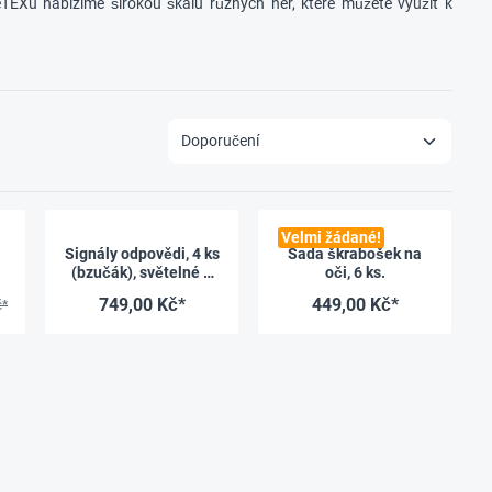
eTEXu nabízíme širokou škálu různých her, které můžete využít k
Velmi žádané!
Signály odpovědi, 4 ks
Sada škrabošek na
(bzučák), světelné a
oči, 6 ks.
zvukové signály
749,00 Kč*
449,00 Kč*
č*