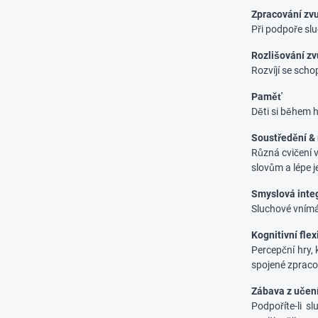
Zpracování zv
Při podpoře sl
Rozlišování z
Rozvíjí se sch
Paměť
Děti si během h
Soustředění & 
Různá cvičení v
slovům a lépe j
Smyslová inte
Sluchové vnímá
Kognitivní flex
Percepční hry, 
spojené zpraco
Zábava z učen
Podpoříte-li s