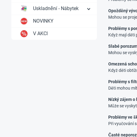
Uskladnění - Nábytek
Opožděný vývo
Mohou se projev
NOVINKY
Problémy s p
V AKCI
Když mají děti 
Slabé porozum
Mohou se vysky
Omezená scho
Když děti obtíž
Problémy s fil
Děti mohou mít
Nízký zájem o
Může se vyskyt
Problémy ve š
Při vyučování 
Časté neporo