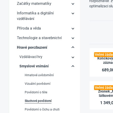
rozpoznávat zv
Začátky matematiky
optimalizaci s
Informatika a digitální
vzdělávání
Příroda a věda
Technologie a stavebnictví
Hravé povzbuzení
Velmi žáda
Vzdělávací hry
Kolíčkový
zázna
Smyslové vnímání
689,0
Hmatové uvědomění
Vizuální povědomí
Velmi žáda
Zvonek „
Povědomí o těle
látkovém
průměr 12 c
Sluchové povědomí
1 349,
g
Povědomí o čichu a chuti