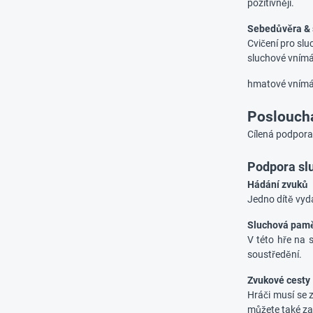
pozitivněji.
Sebedůvěra & 
Cvičení pro slu
sluchové vnímá
hmatové vnímán
Poslouchá
Cílená podpora
Podpora sl
Hádání zvuků
Jedno dítě vyd
Sluchová pam
V této hře na s
soustředění.
Zvukové cesty
Hráči musí se 
můžete také za