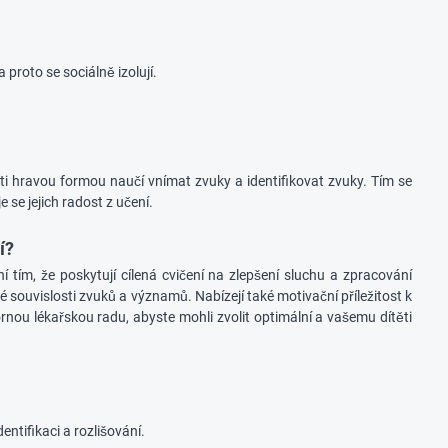
 proto se sociálně izolují.
ti hravou formou naučí vnímat zvuky a identifikovat zvuky. Tím se
e se jejich radost z učení.
í?
ím, že poskytují cílená cvičení na zlepšení sluchu a zpracování
é souvislosti zvuků a významů. Nabízejí také motivační příležitost k
ou lékařskou radu, abyste mohli zvolit optimální a vašemu dítěti
entifikaci a rozlišování.