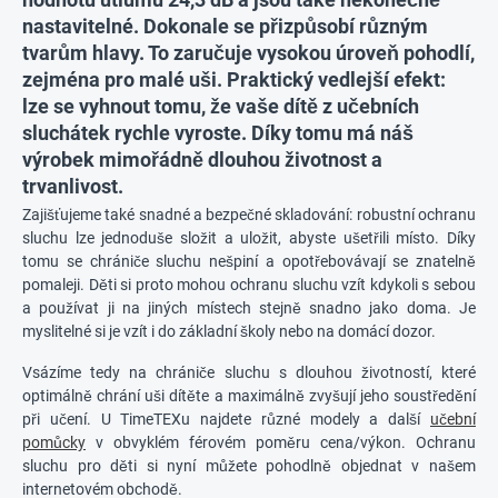
nastavitelné
. Dokonale se přizpůsobí různým
tvarům hlavy. To zaručuje vysokou úroveň pohodlí,
zejména pro malé uši. Praktický vedlejší efekt:
lze se vyhnout tomu, že vaše dítě z učebních
sluchátek rychle vyroste. Díky tomu má náš
výrobek mimořádně dlouhou
životnost
a
trvanlivost
.
Zajišťujeme také snadné a bezpečné skladování: robustní ochranu
sluchu lze jednoduše složit a uložit, abyste ušetřili místo. Díky
tomu se chrániče sluchu nešpiní a opotřebovávají se znatelně
pomaleji. Děti si proto mohou ochranu sluchu vzít kdykoli s sebou
a používat ji na jiných místech stejně snadno jako doma. Je
myslitelné si je vzít i do základní školy nebo na domácí dozor.
Vsázíme tedy na chrániče sluchu s dlouhou životností, které
optimálně chrání uši dítěte a maximálně zvyšují jeho soustředění
při učení. U TimeTEXu najdete různé modely a další
učební
pomůcky
v obvyklém férovém poměru cena/výkon. Ochranu
sluchu pro děti si nyní můžete pohodlně objednat v našem
internetovém obchodě.