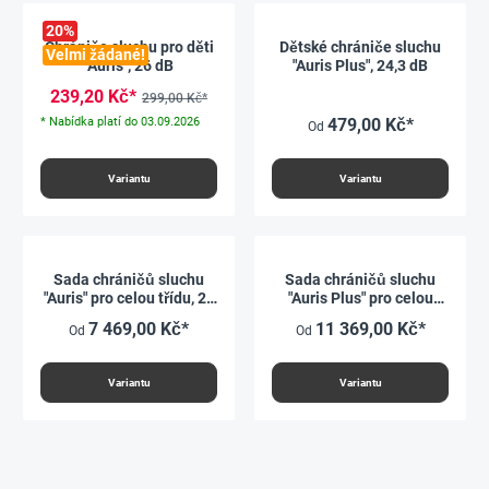
20
%
Chrániče sluchu pro děti
Dětské chrániče sluchu
Velmi žádané!
"Auris", 26 dB
"Auris Plus", 24,3 dB
239,20 Kč*
299,00 Kč*
* Nabídka platí do 03.09.2026
479,00 Kč*
Od
Variantu
Variantu
Sada chráničů sluchu
Sada chráničů sluchu
"Auris" pro celou třídu, 24
"Auris Plus" pro celou
kusů, v krabici
třídu, 24 kusů, v krabici
7 469,00 Kč*
11 369,00 Kč*
Od
Od
Variantu
Variantu