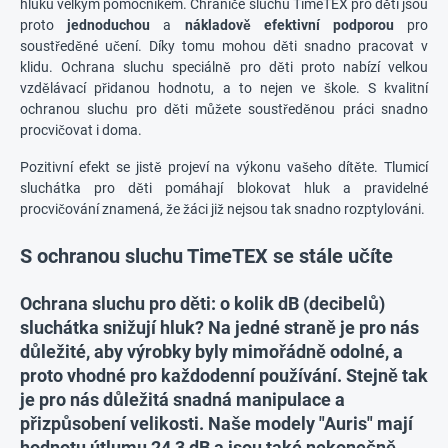
hluku velkým pomocníkem. Chrániče sluchu TimeTEX pro děti jsou
proto
jednoduchou
a
nákladově efektivní
podporou
pro
soustředěné učení. Díky tomu mohou děti snadno pracovat v
klidu. Ochrana sluchu speciálně pro děti proto nabízí velkou
vzdělávací přidanou hodnotu, a to nejen ve škole. S kvalitní
ochranou sluchu pro děti můžete soustředěnou práci snadno
procvičovat i doma.
Pozitivní efekt se jistě projeví na výkonu vašeho dítěte. Tlumicí
sluchátka pro děti pomáhají blokovat hluk a pravidelné
procvičování znamená, že žáci již nejsou tak snadno rozptylováni.
S ochranou sluchu TimeTEX se stále učíte
Ochrana sluchu pro děti: o kolik dB (decibelů)
sluchátka snižují hluk? Na jedné straně je pro nás
důležité, aby výrobky byly mimořádně
odolné
, a
proto vhodné pro každodenní používání. Stejně tak
je pro nás důležitá snadná manipulace a
přizpůsobení velikosti. Naše modely "Auris" mají
hodnotu útlumu 24,3 dB a jsou také
nekonečně