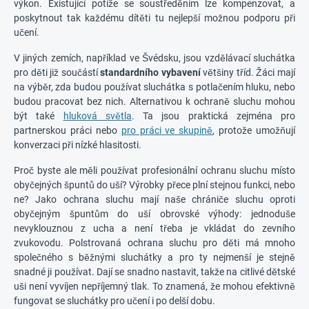
výkon. Existující potíže se soustředěním lze kompenzovat, a
poskytnout tak každému dítěti tu nejlepší možnou podporu při
učení.
V jiných zemích, například ve Švédsku, jsou vzdělávací sluchátka
pro děti již součástí
standardního vybavení
většiny tříd. Žáci mají
na výběr, zda budou používat sluchátka s potlačením hluku, nebo
budou pracovat bez nich. Alternativou k ochraně sluchu mohou
být také
hluková světla
. Ta jsou praktická zejména pro
partnerskou práci nebo
pro práci ve skupině
, protože umožňují
konverzaci při nízké hlasitosti.
Proč byste ale měli používat profesionální ochranu sluchu místo
obyčejných špuntů do uší? Výrobky přece plní stejnou funkci, nebo
ne? Jako ochrana sluchu mají naše chrániče sluchu oproti
obyčejným špuntům do uší obrovské výhody: jednoduše
nevyklouznou z ucha a není třeba je vkládat do zevního
zvukovodu. Polstrovaná ochrana sluchu pro děti má mnoho
společného s běžnými sluchátky a pro ty nejmenší je stejně
snadné ji používat. Dají se snadno nastavit, takže na citlivé dětské
uši není vyvíjen nepříjemný tlak. To znamená, že mohou efektivně
fungovat se sluchátky pro učení i po delší dobu.