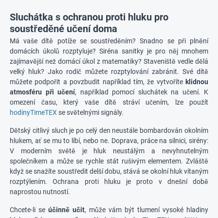
Sluchátka s ochranou proti hluku pro
soustředěné učení doma
Má vaše dítě potíže se soustředěním? Snadno se při plnění
domácích úkolů rozptyluje? Siréna sanitky je pro něj mnohem
zajímavější než domácí úkol z matematiky? Staveniště vedle dělá
velký hluk? Jako rodič můžete rozptylování zabránit. Své dítě
můžete podpořit a povzbudit například tím, že vytvoříte
klidnou
atmosféru při učení
, například pomocí sluchátek na učení. K
omezení času, který vaše dítě stráví učením, lze použít
hodinyTimeTEX
se světelnými signály.
Dětský citlivý sluch je po celý den neustále bombardován okolním
hlukem, ať se mu to líbí, nebo ne. Doprava, práce na silnici, sirény:
V moderním světě je hluk neustálým a nevyhnutelným
společníkem a může se rychle stát rušivým elementem. Zvláště
když se snažíte soustředit delší dobu, stává se okolní hluk vítaným
rozptýlením. Ochrana proti hluku je proto v dnešní době
naprostou nutností.
Chcete-li se
účinně učit
, může vám být tlumení vysoké hladiny