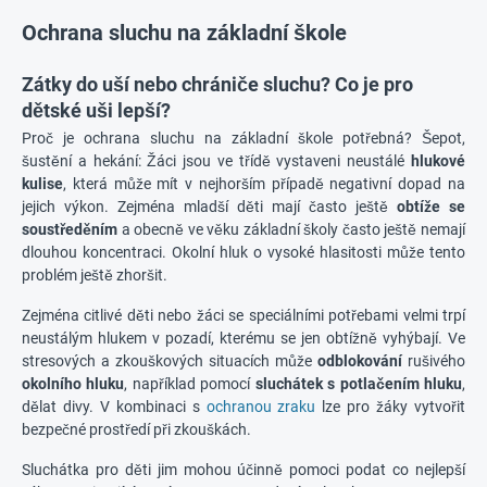
Ochrana sluchu na základní škole
Zátky do uší nebo chrániče sluchu? Co je pro
dětské uši lepší?
Proč je ochrana sluchu na základní škole potřebná? Šepot,
šustění a hekání: Žáci jsou ve třídě vystaveni neustálé
hlukové
kulise
, která může mít v nejhorším případě negativní dopad na
jejich výkon. Zejména mladší děti mají často ještě
obtíže se
soustředěním
a obecně ve věku základní školy často ještě nemají
dlouhou koncentraci. Okolní hluk o vysoké hlasitosti může tento
problém ještě zhoršit.
Zejména citlivé děti nebo žáci se speciálními potřebami velmi trpí
neustálým hlukem v pozadí, kterému se jen obtížně vyhýbají. Ve
stresových a zkouškových situacích může
odblokování
rušivého
okolního hluku
, například pomocí
sluchátek s potlačením hluku
,
dělat divy. V kombinaci s
ochranou zraku
lze pro žáky vytvořit
bezpečné prostředí při zkouškách.
Sluchátka pro děti jim mohou účinně pomoci podat co nejlepší