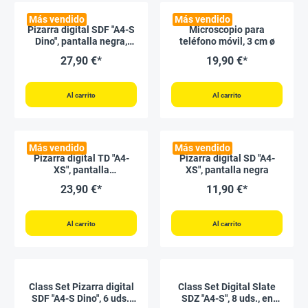
Más vendido
Más vendido
Pizarra digital SDF "A4-S
Microscopio para
Dino", pantalla negra,
teléfono móvil, 3 cm ø
líneas de colores
27,90 €*
19,90 €*
Al carrito
Al carrito
Más vendido
Más vendido
Pizarra digital TD "A4-
Pizarra digital SD "A4-
XS", pantalla
XS", pantalla negra
transparente
23,90 €*
11,90 €*
Al carrito
Al carrito
Class Set Pizarra digital
Class Set Digital Slate
SDF "A4-S Dino", 6 uds.,
SDZ "A4-S", 8 uds., en