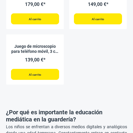
en estuche
estuche
179,00 €*
149,00 €*
Al carrito
Al carrito
Juego de microscopio
para teléfono móvil, 3 cm
ø, 8 piezas
139,00 €*
Al carrito
¿Por qué es importante la educación
mediática en la guardería?
Los niños se enfrentan a diversos medios digitales y analógicos
desde una edad temprana. Constantemente entran en contacto