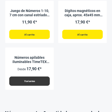
Juego de Números 1-10,
Dígitos magnéticos en
7 cm con canal estriado y
caja, aprox. 45x45 mm,
bolas
90 unid.
11,90 €*
17,90 €*
Al carrito
Al carrito
Números apilables
iluminables TimeTEX
"número por número", 35
17,90 €*
Desde
piezas
Variantes