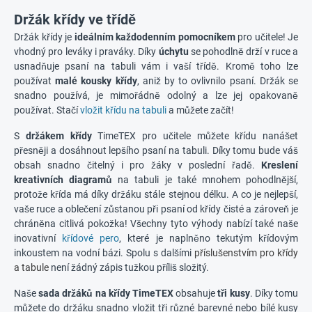
Držák křídy ve třídě
Držák křídy je
ideálním každodenním pomocníkem
pro učitele! Je
vhodný pro leváky i praváky. Díky
úchytu
se pohodlně drží v ruce a
usnadňuje psaní na tabuli vám i vaší třídě. Kromě toho lze
používat
malé kousky křídy
, aniž by to ovlivnilo psaní. Držák se
snadno používá, je mimořádně odolný a lze jej opakovaně
používat. Stačí
vložit křídu na tabuli
a můžete začít!
S
držákem křídy
TimeTEX pro učitele můžete křídu nanášet
přesněji a dosáhnout lepšího psaní na tabuli. Díky tomu bude váš
obsah snadno čitelný i pro žáky v poslední řadě.
Kreslení
kreativních diagramů
na tabuli je také mnohem pohodlnější,
protože křída má díky držáku stále stejnou délku. A co je nejlepší,
vaše ruce a oblečení zůstanou při psaní od křídy čisté a zároveň je
chráněna citlivá pokožka! Všechny tyto výhody nabízí také naše
inovativní
křídové pero
, které je naplněno tekutým křídovým
inkoustem na vodní bázi. Spolu s dalšími
příslušenstvím pro křídy
a tabule
není žádný zápis tužkou příliš složitý.
Naše
sada držáků na křídy TimeTEX
obsahuje
tři kusy
. Díky tomu
můžete do držáku snadno vložit tři různé barevné nebo bílé kusy