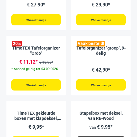
€ 27,90*
€ 29,90*
Winkelmandje
Winkelmandje
20
%
Vaak besteld!
TimeTEX Tafelorganizer
Tafelorganizer "groep", 9-
"Ordo"
delig
€ 11,12*
€ 13,90*
* Aanbod geldig tot 03.09.2026
€ 42,90*
Winkelmandje
Winkelmandje
TimeTEX gekleurde
Stapelbox met deksel,
boxen met klapdeksel,
van RE-Wood
transparant, 3-delige set
€ 9,95*
€ 9,95*
Van