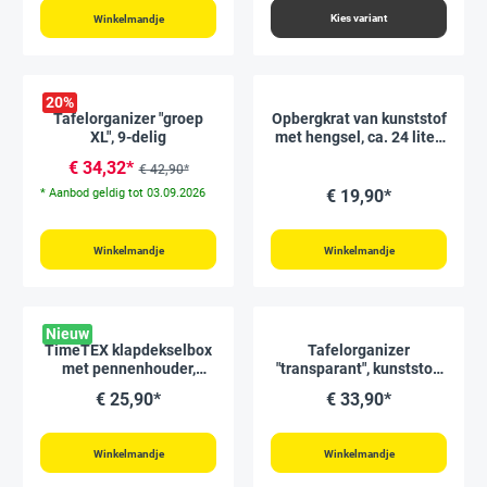
Kies variant
Winkelmandje
20
%
Tafelorganizer "groep
Opbergkrat van kunststof
XL", 9-delig
met hengsel, ca. 24 liter,
max. 15 kg, antraciet
€ 34,32*
€ 42,90*
* Aanbod geldig tot 03.09.2026
€ 19,90*
Winkelmandje
Winkelmandje
Nieuw
TimeTEX klapdekselbox
Tafelorganizer
met pennenhouder,
"transparant", kunststof,
transparant
met deksel, 4-delig
€ 25,90*
€ 33,90*
Winkelmandje
Winkelmandje