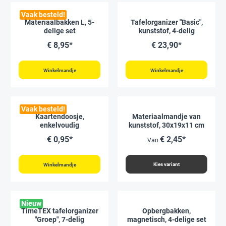
Vaak besteld!
Materiaalbakken L, 5-
Tafelorganizer "Basic",
delige set
kunststof, 4-delig
€ 8,95*
€ 23,90*
Winkelmandje
Winkelmandje
Vaak besteld!
Kaartendoosje,
Materiaalmandje van
enkelvoudig
kunststof, 30x19x11 cm
€ 0,95*
€ 2,45*
Van
Kies variant
Winkelmandje
Nieuw
TimeTEX tafelorganizer
Opbergbakken,
"Groep", 7-delig
magnetisch, 4-delige set