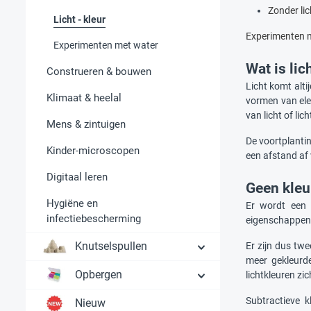
Zonder lic
Licht - kleur
Experimenten me
Experimenten met water
Wat is lic
Construeren & bouwen
Licht komt alti
Klimaat & heelal
vormen van ele
van licht of li
Mens & zintuigen
De voortplantin
Kinder-microscopen
een afstand af
Digitaal leren
Geen kleu
Hygiëne en
Er wordt een 
infectiebescherming
eigenschappen 
Knutselspullen
Er zijn dus tw
meer gekleurde
Opbergen
lichtkleuren z
Subtractieve k
Nieuw