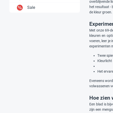
overblijvende 
het resultaat -
Sale
de kleur groen.
Experimen
Met onze 69-d
kleuren en opt
voeren, leer je
experimenten me
Twee spieg
Kleurlich
Het ervar
Eveneens worde
volwassenen ve
Hoe zien 
Een blad is bij
zijn een mengse