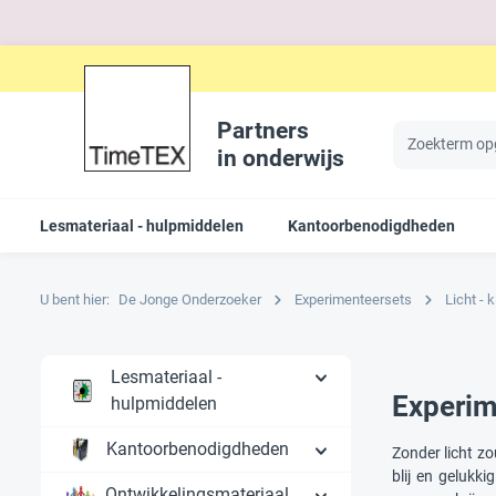
Partners
in onderwijs
Lesmateriaal - hulpmiddelen
Kantoorbenodigdheden
U bent hier:
De Jonge Onderzoeker
Experimenteersets
Licht - k
Lesmateriaal -
Experim
hulpmiddelen
Kantoorbenodigdheden
Zonder licht zo
blij en gelukki
Ontwikkelingsmateriaal