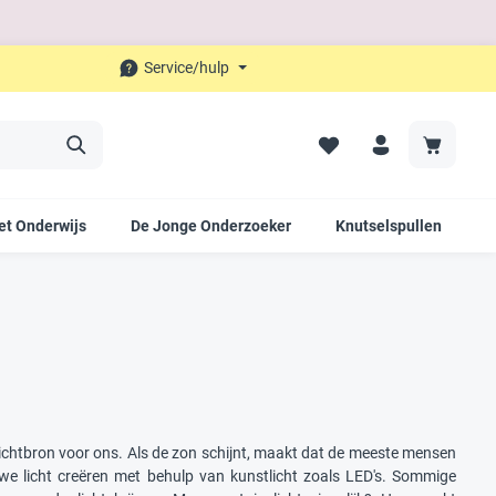
Service/hulp
et Onderwijs
De Jonge Onderzoeker
Knutselspullen
O
e lichtbron voor ons. Als de zon schijnt, maakt dat de meeste mensen
ten we licht creëren met behulp van kunstlicht zoals LED's. Sommige