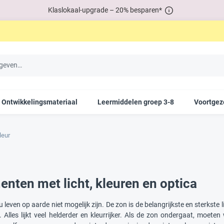
Klaslokaal-upgrade – 20% besparen*
Ontwikkelingsmateriaal
Leermiddelen groep 3-8
Voortgez
leur
enten met licht, kleuren en optica
u leven op aarde niet mogelijk zijn. De zon is de belangrijkste en sterkst
g. Alles lijkt veel helderder en kleurrijker. Als de zon ondergaat, moe