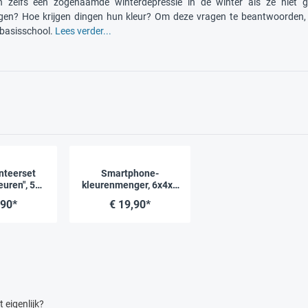
n zelfs een zogenaamde winterdepressie in de winter als ze niet ge
en? Hoe krijgen dingen hun kleur? Om deze vragen te beantwoorden, z
 basisschool.
Lees verder...
nteerset
Smartphone-
euren", 58-
kleurenmenger, 6x4x5
ig
cm, met 12
,90*
€ 19,90*
opdrachtkaarten
t eigenlijk?