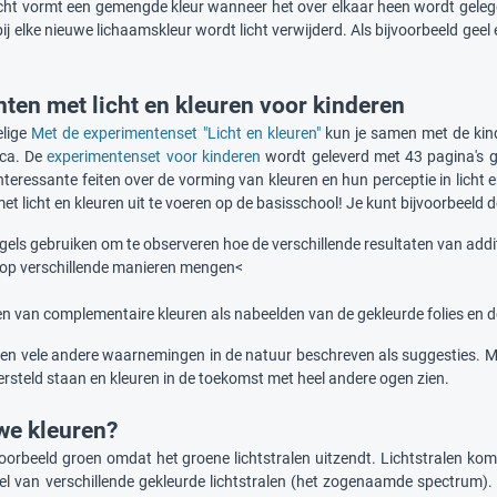
licht vormt een gemengde kleur wanneer het over elkaar heen wordt ge
 bij elke nieuwe lichaamskleur wordt licht verwijderd. Als bijvoorbeeld gee
ten met licht en kleuren voor kinderen
elige
Met de experimentenset "Licht en kleuren"
kun je samen met de kind
ica. De
experimentenset voor kinderen
wordt geleverd met 43 pagina's ge
 interessante feiten over de vorming van kleuren en hun perceptie in licht 
t licht en kleuren uit te voeren op de basisschool! Je kunt bijvoorbeeld
els gebruiken om te observeren hoe de verschillende resultaten van additi
t op verschillende manieren mengen<
en van complementaire kleuren als nabeelden van de gekleurde folies en 
n vele andere waarnemingen in de natuur beschreven als suggesties. Met
rsteld staan en kleuren in de toekomst met heel andere ogen zien.
we kleuren?
voorbeeld groen omdat het groene lichtstralen uitzendt. Lichtstralen ko
l van verschillende gekleurde lichtstralen (het zogenaamde spectrum). He