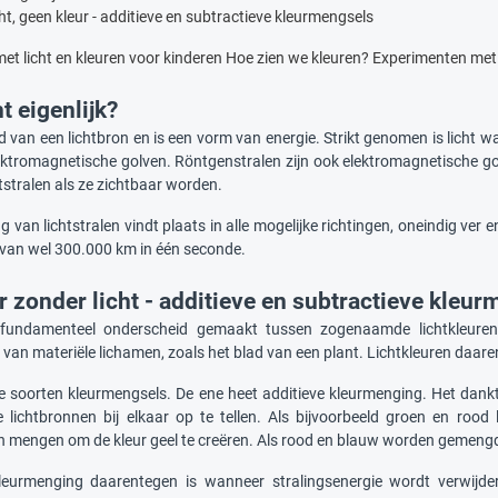
ht, geen kleur - additieve en subtractieve kleurmengsels
t licht en kleuren voor kinderen
Hoe zien we kleuren?
Experimenten met 
ht eigenlijk?
jd van een lichtbron en is een vorm van energie. Strikt genomen is licht w
ktromagnetische golven. Röntgenstralen zijn ook elektromagnetische g
chtstralen als ze zichtbaar worden.
g van lichtstralen vindt plaats in alle mogelijke richtingen, oneindig ver e
 van wel 300.000 km in één seconde.
r zonder licht - additieve en subtractieve kleu
fundamenteel onderscheid gemaakt tussen zogenaamde lichtkleuren 
van materiële lichamen, zoals het blad van een plant. Lichtkleuren daare
ee soorten kleurmengsels. De ene heet additieve kleurmenging. Het dankt
 lichtbronnen bij elkaar op te tellen. Als bijvoorbeeld groen en ro
ich mengen om de kleur geel te creëren. Als rood en blauw worden gemeng
leurmenging daarentegen is wanneer stralingsenergie wordt verwijder