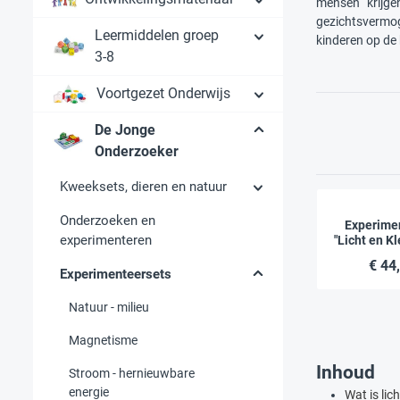
mensen krijge
gezichtsvermog
Leermiddelen groep
kinderen op de
3-8
Voortgezet Onderwijs
De Jonge
Onderzoeker
Kweeksets, dieren en natuur
Onderzoeken en
Experime
experimenteren
"Licht en Kl
del
€ 44
Experimenteersets
Natuur - milieu
Magnetisme
Inhoud
Stroom - hernieuwbare
energie
Wat is lich