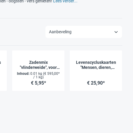
ken - oogsten - vers genieten!
Lees verder...
s
Zadenmix
Levenscycluskaarten
"vlinderweide", voor
"Mensen, dieren,
10m²
planten", 20-delig
Inhoud:
0.01 kg
(€ 595,00*
/ 1 kg)
€ 5,95*
€ 25,90*