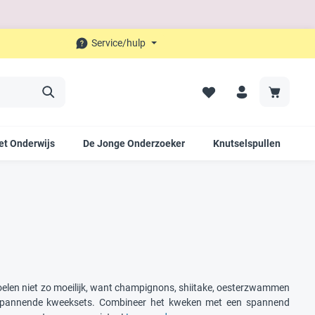
Service/hulp
et Onderwijs
De Jonge Onderzoeker
Knutselspullen
O
toelen niet zo moeilijk, want champignons, shiitake, oesterzwammen
nze spannende kweeksets. Combineer het kweken met een spannend