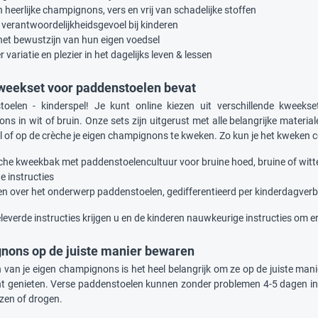
 heerlijke champignons, vers en vrij van schadelijke stoffen
 verantwoordelijkheidsgevoel bij kinderen
het bewustzijn van hun eigen voedsel
 variatie en plezier in het dagelijks leven & lessen
weekset voor paddenstoelen bevat
toelen - kinderspel! Je kunt online kiezen uit verschillende kwee
 in wit of bruin. Onze sets zijn uitgerust met alle belangrijke materiale
l of op de crèche je eigen champignons te kweken. Zo kun je het kweken 
sche kweekbak met paddenstoelencultuur voor bruine hoed, bruine of wi
e instructies
n over het onderwerp paddenstoelen, gedifferentieerd per kinderdagverbli
eleverde instructies krijgen u en de kinderen nauwkeurige instructies om 
nons op de juiste manier bewaren
 van je eigen champignons is het heel belangrijk om ze op de juiste mani
t genieten. Verse paddenstoelen kunnen zonder problemen 4-5 dagen i
ezen of drogen.