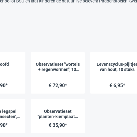
school of BSO en laat kinderen de natuur live beleven! Paddenstoelen kwe
oofd
Observatieset "wortels
Levenscyclus-pijltje
+ regenwormen", 13-
van hout, 10 stuks
delig
,90*
€ 72,90*
€ 6,95*
 legspel
Observatieset
insecten",
"planten-kiemplaats"
elig
13-delig
,90*
€ 35,90*