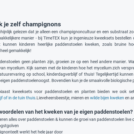
 je zelf champignons
hijnlijk gelezen dat je alleen een champignoncultuur en een substraat z
makkelijkere manier - bij TimeTEX kun je ingenieuze kweeksets bestellen
ht kunnen kinderen heerlijke paddenstoelen kweken, zoals brui
heel gemakkelijk!
enstoelen geen planten zijn, groeien ze op een heel andere manier. Wat 
van mycelium. Kijk samen met de kinderen hoe het mycelium zich verspre
tuurervaring op school, kinderdagverblijf of thuis! Tegelijkertijd kunnen
e eigen paddenstoelenoogst. Bovendien kun je de smaakvolle biologische p
aast kweeksets voor paddenstoelen en planten bieden we ook se
f of in de tuin thuis
.Lieveheersbeestje, mieren en
wilde bijen kweken
en an
 voordelen van het kweken van je eigen paddenstoelen?
leren alles over paddenstoelen & kunnen de groei van paddenstoelen live
oogstgolven
gnonteelt werkt het hele jaar door