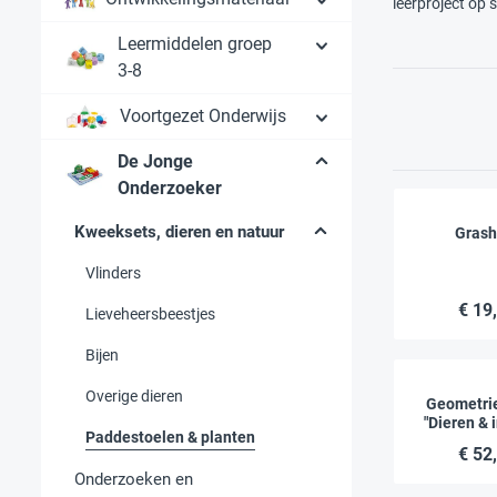
leerproject op 
Leermiddelen groep
3-8
Voortgezet Onderwijs
De Jonge
Onderzoeker
Kweeksets, dieren en natuur
Grash
Vlinders
€ 19
Lieveheersbeestjes
Bijen
Overige dieren
Geometrie
"Dieren & 
Paddestoelen & planten
120-d
€ 52
Onderzoeken en