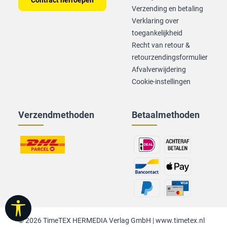
Contract herroepen
Verzending en betaling
Verklaring over
toegankelijkheid
Recht van retour &
retourzendingsformulier
Afvalverwijdering
Cookie-instellingen
Verzendmethoden
Betaalmethoden
Taakbalk tonen
© 2026 TimeTEX HERMEDIA Verlag GmbH |
www.timetex.nl