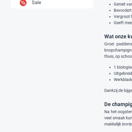
Sale
Geniet van
Bevordert
Vergroot 
Geeft meer
Wat onze k
Groei paddens
knopchampignons
thuis, op schoo
1 biologi
Uitgebreid
Werkblade
Dankzij de bijg
De champig
Na het oogsten
veel smaak kun
makkelijk invri