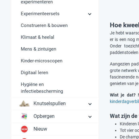
experimenteren
Experimenteersets
Hoe kweek
Construeren & bouwen
Je hebt waarsc
Klimaat & heelal
er is een nog 
Onder toezic
Mens & zintuigen
paddenstoelen 
Kinder-microscopen
Aangezien padd
grote netwerk 
Digitaal leren
fascinerende na
genieten van j
Hygiëne en
infectiebescherming
Wist je dat?
N
kinderdagverblij
Knutselspullen
Wat zijn de
Opbergen
Kinderen 
Nieuw
Tot vier 
De champi