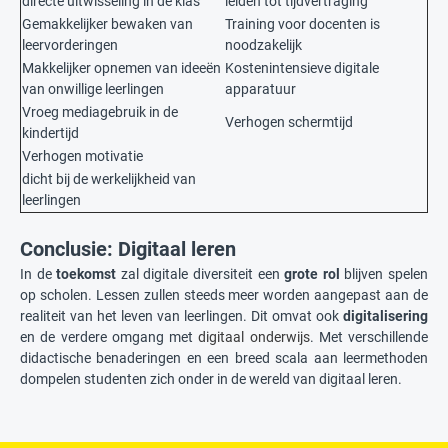
directe uitwisseling in de klas
leiden tot tijdvertraging
Gemakkelijker bewaken van
Training voor docenten is
leervorderingen
noodzakelijk
Makkelijker opnemen van ideeën
Kostenintensieve digitale
van onwillige leerlingen
apparatuur
Vroeg mediagebruik in de
Verhogen schermtijd
kindertijd
Verhogen motivatie
dicht bij de werkelijkheid van
leerlingen
Conclusie: Digitaal leren
In de
toekomst
zal digitale diversiteit een
grote rol
blijven spelen
op scholen. Lessen zullen steeds meer worden aangepast aan de
realiteit van het leven van leerlingen. Dit omvat ook
digitalisering
en de verdere omgang met
digitaal onderwijs
. Met verschillende
didactische benaderingen en een breed scala aan leermethoden
dompelen studenten zich onder in de wereld van digitaal leren.