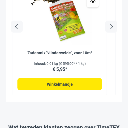
Zadenmix "vlinderweide", voor 10m²
Inhoud:
0.01 kg
(€ 595,00* / 1 kg)
€ 5,95*
Winkelmandje
Wat tevreden klanten zeggen over TimeTEX