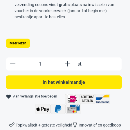
verzending cocons vindt
gratis
plaats na inwisselen van
voucher in de voorkeursweek (januari tot begin mei)
nestkastje apart te bestellen
Meer lezen
Produkt Anzahl: Gib den gewünschten Wert e
st.
In het winkelmandje
Aan verlanglijstje toevoegen
Topkwaliteit + geteste veiligheid
Innovatief en goedkoop