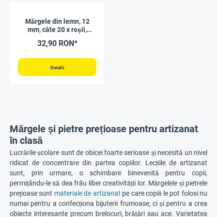
Mărgele din lemn, 12
mm, câte 20 x roșii,
galbene, verzi, albastre
32,90 RON*
Detalii
Mărgele și pietre prețioase pentru artizanat
în clasă
Lucrările școlare sunt de obicei foarte serioase și necesită un nivel
ridicat de concentrare din partea copiilor. Lecțiile de artizanat
sunt, prin urmare, o schimbare binevenită pentru copii,
permițându-le să dea frâu liber creativității lor. Mărgelele și pietrele
prețioase sunt
materiale de artizanat
pe care copiii le pot folosi nu
numai pentru a confecționa bijuterii frumoase, ci și pentru a crea
obiecte interesante precum brelocuri, brățări sau ace. Varietatea