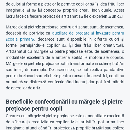
de culori și forme a pietrelor le permite copiilor să își dea frâu liber
imaginației și să își conceapă propriile creații individuale. Acest
lucru face ca fiecare proiect de artizanat să fie o experiență unică!
Mărgelele și pietrele prețioase pentru artizanat sunt, de asemenea,
deosebit de potrivite ca
auxiliare de predare și învățare pentru
școala primară
, deoarece sunt disponibile în diferite culori și
forme, permițându-le copiilor să își dea frâu liber creativității.
Artizanatul cu mărgele și pietre prețioase este, de asemenea, o
modalitate excelentă de a antrena abilitățile motorii ale copiilor.
Mărgelele și pietrele prețioase pot fi transformate în coliere, brățări
sau inele, de exemplu. De asemenea, se pot realiza pandantive
pentru brelocuri sau etichete pentru rucsac. În acest fel, copiii nu
numai că se distrează confecționând lucruri, dar pot fi și mândri
de opera lor de artă.
Beneficiile confecționării cu mărgele și pietre
prețioase pentru copii
Crearea cu mărgele și pietre prețioase este o modalitate excelentă
de a încuraja creativitatea copiilor. Micii artiști își pot urma liber
imaginația atunci când își proiectează propriile brățări sau coliere