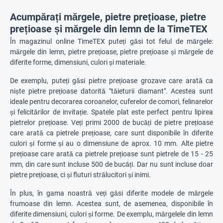
Acumpărați mărgele, pietre prețioase, pietre
prețioase și mărgele din lemn de la TimeTEX
În magazinul online TimeTEX puteți găsi tot felul de mărgele:
mărgele din lemn, pietre prețioase, pietre prețioase și mărgele de
diferite forme, dimensiuni, culori și materiale.
De exemplu, puteți găsi pietre prețioase grozave care arată ca
niște pietre prețioase datorită "tăieturii diamant". Acestea sunt
ideale pentru decorarea coroanelor, cuferelor de comori, felinarelor
și felicitărilor de invitație. Spatele plat este perfect pentru lipirea
pietrelor prețioase. Veți primi 2000 de bucăți de pietre prețioase
care arată ca pietrele prețioase, care sunt disponibile în diferite
culori și forme și au o dimensiune de aprox. 10 mm. Alte pietre
prețioase care arată ca pietrele prețioase sunt pietrele de 15 - 25
mm, din care sunt incluse 500 de bucăți. Dar nu sunt incluse doar
pietre prețioase, ci și fluturi strălucitori și inimi.
În plus, în gama noastră veți găsi diferite modele de mărgele
frumoase din lemn. Acestea sunt, de asemenea, disponibile în
diferite dimensiuni, culori și forme. De exemplu, mărgelele din lemn