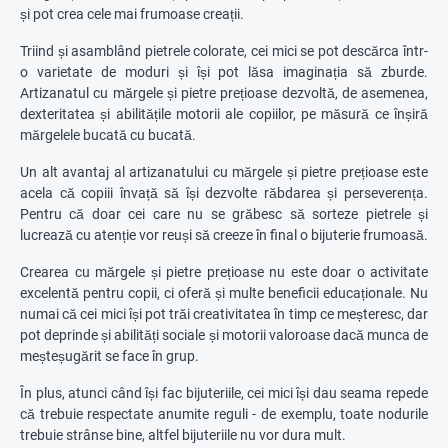
și pot crea cele mai frumoase creații.
Triind și asamblând pietrele colorate, cei mici se pot descărca într-
o varietate de moduri și își pot lăsa imaginația să zburde.
Artizanatul cu mărgele și pietre prețioase dezvoltă, de asemenea,
dexteritatea și abilitățile motorii ale copiilor, pe măsură ce înșiră
mărgelele bucată cu bucată.
Un alt avantaj al artizanatului cu mărgele și pietre prețioase este
acela că copiii învață să își dezvolte răbdarea și perseverența.
Pentru că doar cei care nu se grăbesc să sorteze pietrele și
lucrează cu atenție vor reuși să creeze în final o bijuterie frumoasă.
Crearea cu mărgele și pietre prețioase nu este doar o activitate
excelentă pentru copii, ci oferă și multe beneficii educaționale. Nu
numai că cei mici își pot trăi creativitatea în timp ce meșteresc, dar
pot deprinde și abilități sociale și motorii valoroase dacă munca de
meșteșugărit se face în grup.
În plus, atunci când își fac bijuteriile, cei mici își dau seama repede
că trebuie respectate anumite reguli - de exemplu, toate nodurile
trebuie strânse bine, altfel bijuteriile nu vor dura mult.