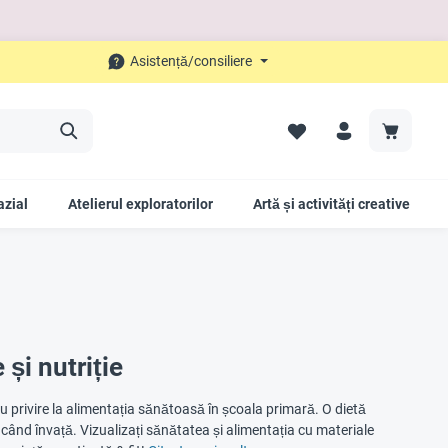
Asistență/consiliere
azial
Atelierul exploratorilor
Artă și activități creative
 și nutriție
i cu privire la alimentația sănătoasă în școala primară. O dietă
 când învață. Vizualizați sănătatea și alimentația cu materiale