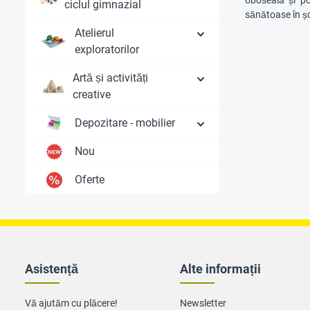
oboseală și po
ciclul gimnazial
sănătoase în ș
Atelierul
exploratorilor
Artă și activități
creative
Depozitare - mobilier
Nou
Oferte
Asistență
Alte informații
Vă ajutăm cu plăcere!
Newsletter