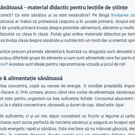
nătoasă - material didactic pentru lecțiile de științe
rect? Ce este sănătos și ce este nesănătos? Pe lângă
învățarea ce
nătoasă ar trebui să primească răspuns și în școala primară. Scopul es
ii de școală primară învață despre piramida alimentară, alimente și multe al
scutat cu clasa în clasă. Puteți găsi online materiale didactice pe tema 
 vă învăța clasa despre sănătate și nutriție într-un mod clar și orientat spr
actice precum piramida alimentară ilustrată cu dragoste sunt deosebit de 
jucăuș diferitele grupe de alimente și care sunt alimentele care fac parte di
ice
? Acestea sunt ideale pentru reprezentarea vizuală și jocul de rol!
e & alimentație sănătoasă
tea concentra, copiii au nevoie de energie. O condiție prealabilă impo
 fiecare zi. Prin urmare, atunci când vine vorba de alimentația sănătoasă î
t este pentru organism să bea suficiente lichide. Consumul abundent de 
duc la o slabă concentrare, oboseală și dureri de cap. Ideal este: Apa!
e suficiente, ci și un mic dejun consistent cu fructe și legume și carb
oase sunt sursa perfectă de nutrienți sănătoși și asigură un început optim a
puls energetic rapid și sănătos. Este mai bine să nu mâncați glucoză, de