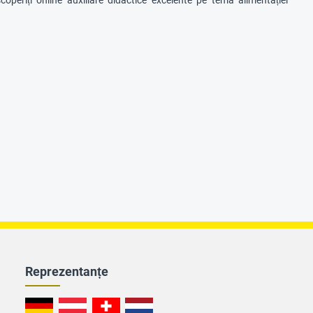
periți online auxiliare didactice excelente pe tema alimentației
Reprezentanțe