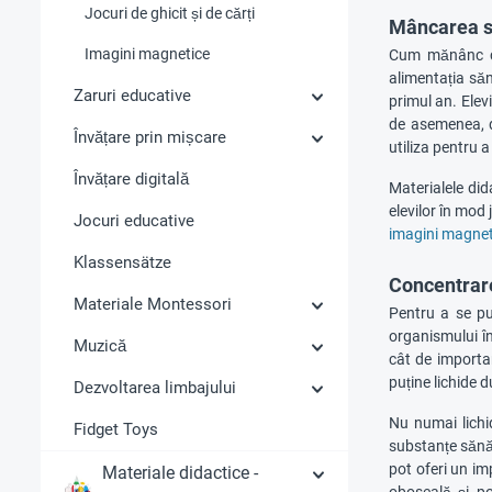
Jocuri de ghicit și de cărți
Mâncarea să
Imagini magnetice
Cum mănânc co
alimentația să
Zaruri educative
primul an. Elev
de asemenea, di
Învățare prin mișcare
utiliza pentru a
Învățare digitală
Materialele did
elevilor în mod 
Jocuri educative
imagini magnet
Klassensätze
Concentrar
Materiale Montessori
Pentru a se pu
organismului în
Muzică
cât de importan
puține lichide 
Dezvoltarea limbajului
Nu numai lichid
Fidget Toys
substanțe sănăt
pot oferi un im
Materiale didactice -