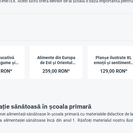
 TimeTEX. Acest lucru oferă elevilor de la școală o bază importantă pentru 
ucativă
Alimente din Europa
Planșe ilustrate XL
legume și
de Est și Orientul
emoții și sentimente
cte
Mijlociu, magnetice,
A4, "Povești din viaț
 RON*
259,00 RON*
129,00 RON*
53 piese
spiridușilor", 26 de
piese
ație sănătoasă în școala primară
nei alimentații sănătoase în școala primară cu materialele didactice de l
a alimentației sănătoase încă din anul 1. Răsfoiți materialul nostru ilust