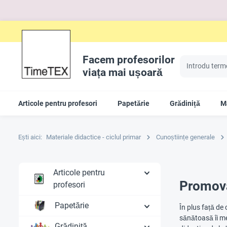
Facem profesorilor
viața mai ușoară
Articole pentru profesori
Papetărie
Grădiniță
Ma
Ești aici:
Materiale didactice - ciclul primar
Cunoștiințe generale
Articole pentru
Promovar
profesori
Papetărie
În plus față de 
sănătoasă îi me
Grădiniță