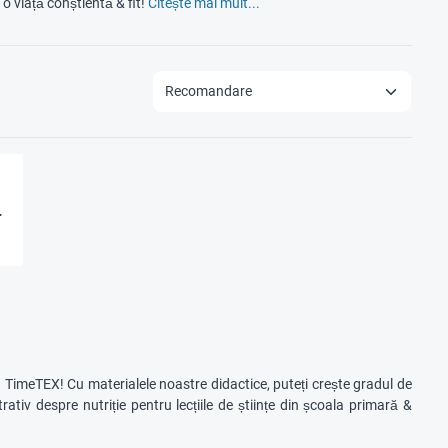
o viață conștientă & fit!
Citește mai mult...
,
a
a TimeTEX! Cu materialele noastre didactice, puteți crește gradul de
rativ despre nutriție pentru lecțiile de științe din școala primară &