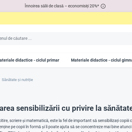
Înnoirea sălii de clasă – economisiți 20%*
teriale didactice - ciclul primar
Materiale didactice - ciclul gimn
Sănătate și nutriție
ea sensibilizării cu privire la sănătate
citire, scriere și matematică, este la fel de important să sensibilizați copii
nține pe copii în formă și îi poate ajuta să se concentreze mai bine atunci