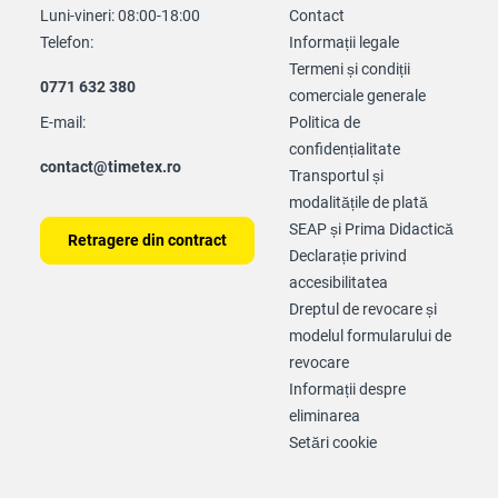
Luni-vineri: 08:00-18:00
Contact
Telefon:
Informații legale
Termeni și condiții
0771 632 380
comerciale generale
E-mail:
Politica de
confidențialitate
contact@timetex.ro
Transportul și
modalitățile de plată
SEAP și Prima Didactică
Retragere din contract
Declarație privind
accesibilitatea
Dreptul de revocare și
modelul formularului de
revocare
Informații despre
eliminarea
Setări cookie