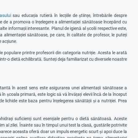
asului
sau educația rutieră în lecțiile de științe, întrebările despre
te de a promova o înțelegere a alimentației sănătoase începând cu
te informații interesante. Planul de igienă al școlii respective este,
alimentației sănătoase, pe care, în calitate de profesor, le puteți
e acțiune.
populare printre profesorii din categoria nutriție. Acesta le arată
ntr-o dietă echilibrată. Sunteți deja familiarizat cu diversele noastre
rtantă în acest sens este asigurarea unei alimentații sănătoase a
n școala primară, este logic să vă învățați elevii încă de la început
lichide este baza pentru înțelegerea sănătății și a nutriției. Prea
ohidrați suficienți sunt esențiale pentru o dietă sănătoasă. Aceste
l zilei. Înainte sau în timpul unui test la clasă, gustările potrivite
oarece aceasta oferă doar un impuls energetic scurt și apoi duce la