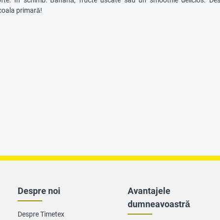
fte. În schimb: Banană, fructe uscate sau un smoothie delicios. Desco
coala primară!
Despre noi
Avantajele
dumneavoastră
Despre Timetex