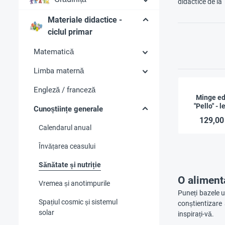
didactice de la
Materiale didactice -
ciclul primar
Matematică
Limba maternă
Engleză / franceză
Minge ed
"Pello" - 
Cunoștiințe generale
fru
129,00
Calendarul anual
Învățarea ceasului
Sănătate și nutriție
O aliment
Vremea și anotimpurile
Puneți bazele u
Spațiul cosmic și sistemul
conștientizare 
solar
inspirați-vă.