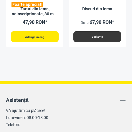
Foarte apreciat!
Zaruri din lemn,
Discuri din lemn
neinscripționate, 30 mm,
10 bucăți, în pungă
47,90 RON*
67,90 RON*
De la
Variante
Adaugă în coș
Asistență
Vă ajutăm cu plăcere!
Luni-vineri: 08:00-18:00
Telefon: