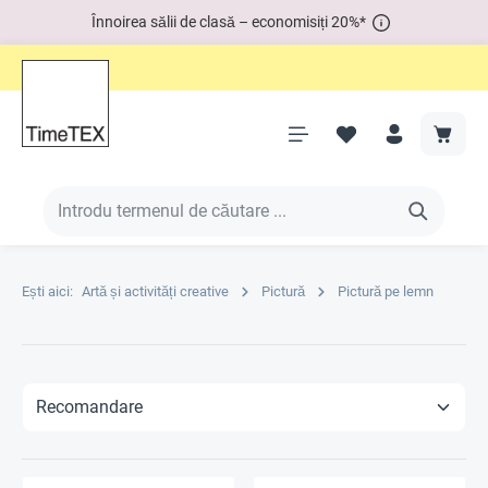
Înnoirea sălii de clasă – economisiți 20%*
Ești aici:
Artă și activități creative
Pictură
Pictură pe lemn