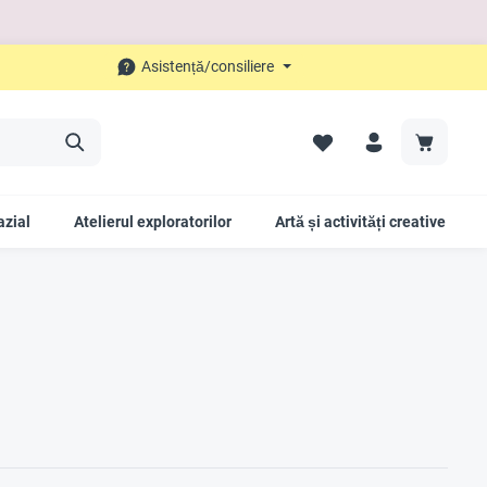
Asistență/consiliere
azial
Atelierul exploratorilor
Artă și activități creative