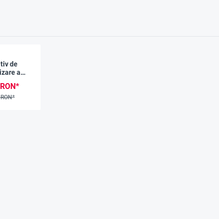
tiv de
izare a
erului CO2
 RON*
act"
 RON*