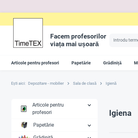
Facem profesorilor
viața mai ușoară
Articole pentru profesori
Papetărie
Grădiniță
Ma
Ești aici:
Depozitare - mobilier
Sala de clasă
Igienă
Articole pentru
Igiena
profesori
Papetărie
Grădiniță