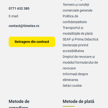
Termeni și condiții
0771 632 380
comerciale generale
E-mail:
Politica de
confidențialitate
contact@timetex.ro
Transportul și
modalitățile de plată
SEAP și Prima Didactică
Retragere din contract
Declarație privind
accesibilitatea
Dreptul de revocare și
modelul formularului de
revocare
Informații despre
eliminarea
Setări cookie
Metode de
Metode de plată
expediere