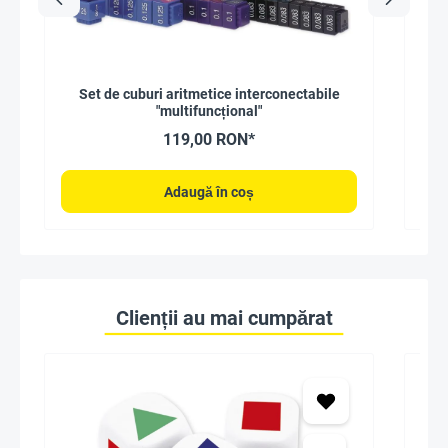
Set de cuburi aritmetice interconectabile
Joc
"multifuncțional"
119,00 RON*
Adaugă în coș
Clienții au mai cumpărat
Foa