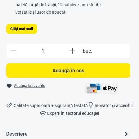
paletă largă de fracții, 12 subdiviziuni diferite
versatile și ușor de apucat
Citiți mai mult
Produkt Anzahl: Gib den gewünschten Wert e
buc.
Adaugă în coș
Adaugă la favorite
Calitate superioară + siguranță testată
Inovator și accesibil
Experți în sectorul educației
Descriere