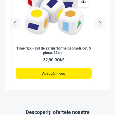
TimeTEX - Set de zaruri "forme geometrice", 5
Bar
piese, 22 mm
32,90 RON*
Adaugă în coș
Descoperiți ofertele noastre