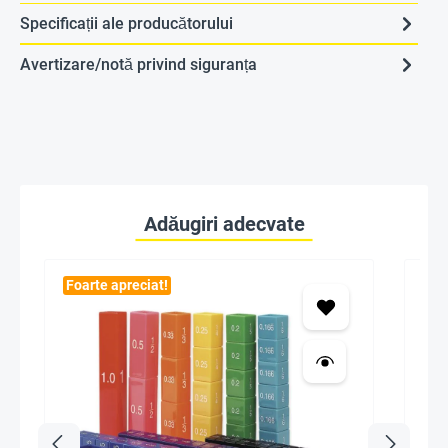
Specificații ale producătorului
Avertizare/notă privind siguranța
Adăugiri adecvate
Foarte apreciat!
Foa