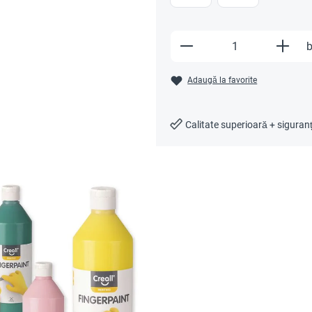
Produkt Anzahl: Gi
b
Adaugă la favorite
Calitate superioară + siguran