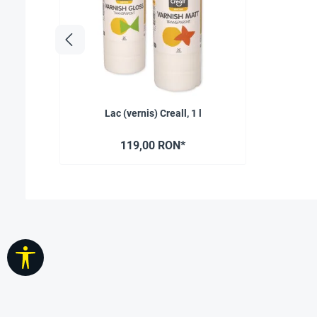
Lac (vernis) Creall, 1 l
119,00 RON*
Afișare bară de instrumente