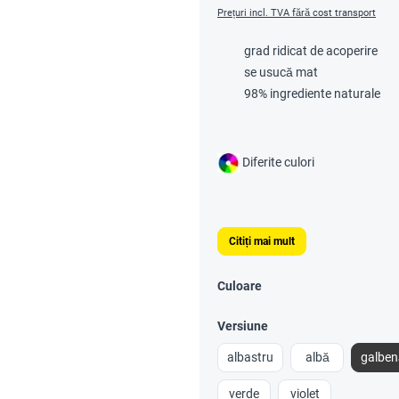
Prețuri incl. TVA fără cost transport
grad ridicat de acoperire
se usucă mat
98% ingrediente naturale
Diferite culori
Citiți mai mult
Culoare
Versiune
albastru
albă
galben
verde
violet