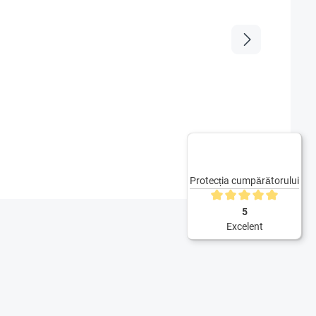
Protecția cumpărătorului
Evaluarea medie de 5 din
5
Excelent