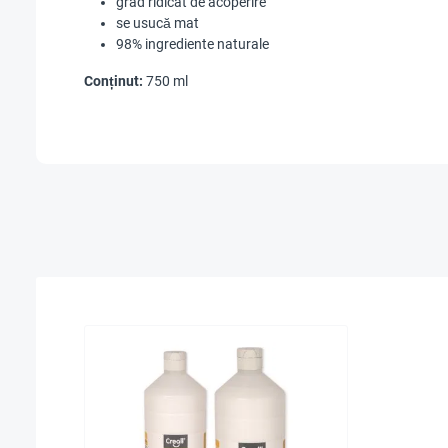
grad ridicat de acoperire
se usucă mat
98% ingrediente naturale
Conținut:
750 ml