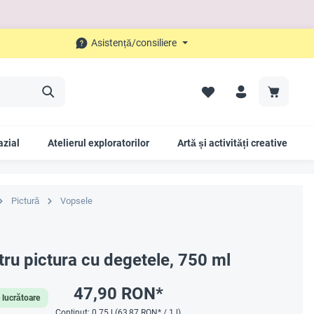
Asistență/consiliere
azial
Atelierul exploratorilor
Artă și activități creative
Pictură
Vopsele
tru pictura cu degetele, 750 ml
47,90 RON*
e lucrătoare
Conținut:
0.75 l
(63,87 RON* / 1 l)