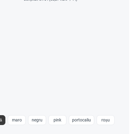
ă
maro
negru
pink
portocaliu
roșu