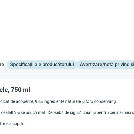
re
Specificații ale producătorului
Avertizare/notă privind s
ele, 750 ml
dicat de acoperire, 98% ingrediente naturale și fără conservanți.
ealaltă și se usucă mat. Deosebit de sigură chiar și pentru cei mai mici c
rie a copiilor.