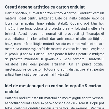
Creați desene artistice cu carton ondulat
Hârtia specială, cum ar fi cartonul foto și cartonul ondulat, este un
material ideal pentru artizanat. Este de înaltă calitate, ușor de
lucrat și, în același timp, relativ stabilă. Copiii o pot tăia, lipi,
împături, perfora, colora și proiecta creativ folosind multe alte
tehnici. Acest lucru nu numai că provoacă și încurajează
creativitatea tinerilor artiști, dar antrenează și alte abilități de
bază, cum ar fi abilitățile motorii. Acesta este motivul pentru care
merită să cumpărați astfel de materiale versatile pentru lecțiile de
la școală și acasă. Cartonul foto poate fi folosit pentru o mulțime
de proiecte minunate în grădinițe și școli primare - materialul
rezistent este ideal pentru artizanat. Un alt punct pozitiv:
meșteșugurile cu carton fotografic sunt distractive atât pentru
artiștii tineri, cât și pentru cei mai în vârstă!
Idei de meșteșuguri cu carton fotografic & carton
ondulat
Cartonul ondulat este un material de meșteșuguri foarte versatil:
aspectul ondulat îl face să pară deosebit de viu și realist. Copiii pot
folosi cartonul ondulat pentru a face flori, de exemplu. Pentru a