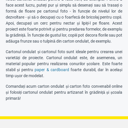
face acest lucru, puteți pur și simplu să desenați sau să trasați o
formă de floare pe cartonul foto - în funcție de nivelul lor de
dezvoltare - și să o decupați cu o foarfecă de bricolaj pentru copii.
Apoi, decupați un cerc pentru nectar și lipiți-l pe floare. Acest
proiect este foarte potrivit și pentru predarea formelor, de exemplu
la grădiniță. În funcție de gustul lor, copiii pot decora florile sau pot
adăuga frunze sau o tulpină din carton ondulat, de exemplu.
Cartonul ondulat și cartonul foto sunt ideale pentru crearea unei
varietăți de proiecte. Cartonul ondulat este, de asemenea, un
material popular pentru realizarea conurilor școlare. Este foarte
stabil și pentru
paper & cardboard
foarte durabil, dar în același
timp ușor de modelat.
Comandați acum carton ondulat și carton foto convenabil online
și folosiți cartonul ondulat pentru artizanat în grădiniță și școala
primară!