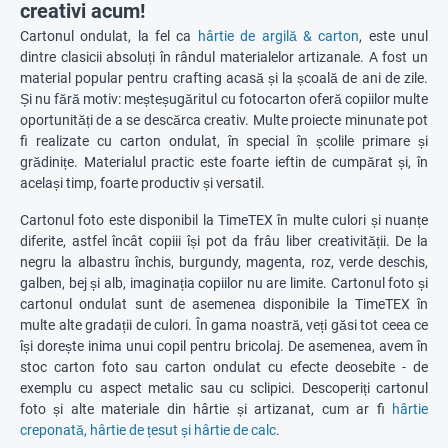
creativi acum!
Cartonul ondulat, la fel ca
hârtie de argilă & carton
, este unul
dintre clasicii absoluți în rândul materialelor artizanale. A fost un
material popular pentru crafting acasă și la școală de ani de zile.
Și nu fără motiv: meșteșugăritul cu fotocarton oferă copiilor multe
oportunități de a se descărca creativ. Multe proiecte minunate pot
fi realizate cu carton ondulat, în special în școlile primare și
grădinițe. Materialul practic este foarte ieftin de cumpărat și, în
același timp, foarte productiv și versatil.
Cartonul foto este disponibil la TimeTEX în multe culori și nuanțe
diferite, astfel încât copiii își pot da frâu liber creativității. De la
negru la albastru închis, burgundy, magenta, roz, verde deschis,
galben, bej și alb, imaginația copiilor nu are limite. Cartonul foto și
cartonul ondulat sunt de asemenea disponibile la TimeTEX în
multe alte gradații de culori. În gama noastră, veți găsi tot ceea ce
își dorește inima unui copil pentru bricolaj. De asemenea, avem în
stoc carton foto sau carton ondulat cu efecte deosebite - de
exemplu cu aspect metalic sau cu sclipici. Descoperiți cartonul
foto și alte materiale din hârtie și artizanat, cum ar fi
hârtie
creponată, hârtie de țesut și hârtie de calc
.