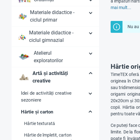
a împături hârt
mai mult...
Materiale didactice -
ciclul primar
Nu au 
Materiale didactice -
ciclul gimnazial
Atelierul
exploratorilor
Hârtie ori
Artă și activități
TimeTEX oferă fo
creative
originea în Chi
sau tridimensio
Idei de activități creative
origami origi
sezoniere
20x20cm și 30x3
copii. Hârtia o
Hârtie și carton
pentru toate vâ
Hârtie texturată
Ce puteți face 
limite. De la f
Hârtie de împletit, carton
poate fi învăța