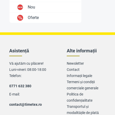
Nou
Oferte
Asistență
Alte informații
Vă ajutăm cu plăcere!
Newsletter
Luni-vineri: 08:00-18:00
Contact
Telefon:
Informații legale
Termeni și condiții
0771 632 380
comerciale generale
E-mail:
Politica de
confidențialitate
contact@timetex.ro
Transportul și
modalitățile de plată