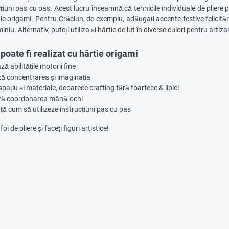
țiuni pas cu pas. Acest lucru înseamnă că tehnicile individuale de pliere pot 
ie origami. Pentru Crăciun, de exemplu, adăugați accente festive felicităril
iniu. Alternativ, puteți utiliza și
hârtie de lut în diverse culori
pentru artizan
poate fi realizat cu hârtie origami
 abilitățile motorii fine
ă concentrarea și imaginația
pațiu și materiale, deoarece crafting fără foarfece & lipici
ză coordonarea mână-ochi
ață cum să utilizeze instrucțiuni pas cu pas
i de pliere și faceți figuri artistice!