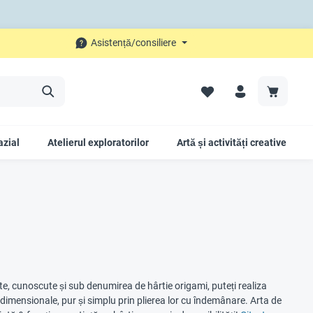
Asistență/consiliere
azial
Atelierul exploratorilor
Artă și activități creative
liate, cunoscute și sub denumirea de hârtie origami, puteți realiza
ridimensionale, pur și simplu prin plierea lor cu îndemânare. Arta de