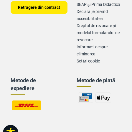
SEAP și Prima Didactică
Retragere din contract
Declarație privind
accesibilitatea
Dreptul de revocare și
modelul formularului de
revocare
Informații despre
eliminarea
Setări cookie
Metode de
Metode de plată
expediere
Afișare bară de instrumente