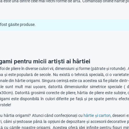
ia este una dintre cele mai vechi forme de artă. Comandați online hârtie pli
fost găsite produse.
gami pentru micii artiști ai hârtiei
i de pliere în diverse culori vii, dimensiuni și forme (pătrate și rotunde). 
na și este populară de secole. Nu există o tehnică specială, ci o varietate 
nale din hârtie origami. Singura cerință este ca acestea să fie pliate dintr
nale sunt mult mai ușoare, datorită dimensiunilor simetrice special
0cm). Datorită grosimii corecte de pliere, hârtia de pliere este subțire, 
rigami este disponibilă în culori diferite pe față și pe spate pentru efect
rstele!
cu hârtia origami? Atunci când confecționați cu
hârtie și carton
, deseori 
lori, câini și țestoase până la opțiuni de depozitare și accesorii decorative
tă cu cărțile noastre origami. Acestea oferă idei infinite pentru figuri