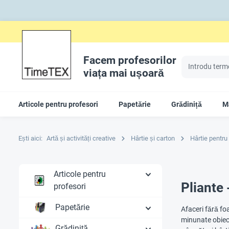
Facem profesorilor
viața mai ușoară
Articole pentru profesori
Papetărie
Grădiniță
Ma
Ești aici:
Artă și activități creative
Hârtie și carton
Hârtie pentru
Articole pentru
Pliante 
profesori
Papetărie
Afaceri fără foa
minunate obiecte
Grădiniță