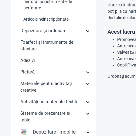
perforat și instrumente de
clare cu instruc
perforare
pot plia cu hârt
din folie de alum
Articole neinscripționate
Depozitare și ordonare
Acest lucru 
Promovează
Foarfeci și instrumente de
Antreneaz
ștanțare
Salvează s
Antrenea
Adezivi
Copiii înv
Pictură
Ordonați acum fo
Materiale pentru activități
creative
Activități cu materiale textile
Sisteme de prezentare și
table
Depozitare - mobilier