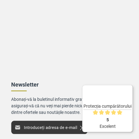
Newsletter
Abonați-vă la buletinul informativ gratuit și
asigurați-vă că nu veți mai pierde niciuna
Protecția cumpărătorului
dintre ofertele sau noutățile noastre.
Evaluarea medie de 5 din
5
Excelent