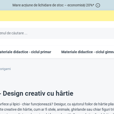
Mare acțiune de lichidare de stoc – economisiți 20%*
teriale didactice - ciclul primar
Materiale didactice - ciclul gimn
 origami
- Design creativ cu hârtie
rfece și lipici - chiar funcționează? Desigur, cu ajutorul foilor de hârtie p
 creative din hârtie, cum ar fi stele, animale, ghirlande sau chiar figuri t