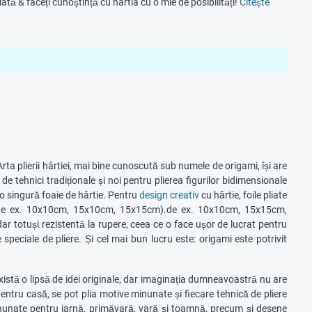
ată & faceți cunoștință cu hârtia cu o mie de posibilități!
Citește
Arta plierii hârtiei, mai bine cunoscută sub numele de origami, își are
de tehnici tradiționale și noi pentru plierea figurilor bidimensionale
-o singură foaie de hârtie. Pentru
design creativ
cu hârtie, foile pliate
e ( de ex. 10x10cm, 15x10cm, 15x15cm).de ex. 10x10cm, 15x15cm,
dar totuși rezistentă la rupere, ceea ce o face ușor de lucrat pentru
e speciale de pliere. Și cel mai bun lucru este: origami este potrivit
există o lipsă de idei originale, dar imaginația dumneavoastră nu are
 pentru casă, se pot plia motive minunate și fiecare tehnică de pliere
 minunate pentru iarnă, primăvară, vară și toamnă, precum și desene