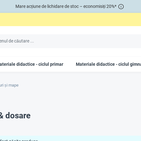
Mare acțiune de lichidare de stoc – economisiți 20%*
teriale didactice - ciclul primar
Materiale didactice - ciclul gimn
uri și mape
& dosare