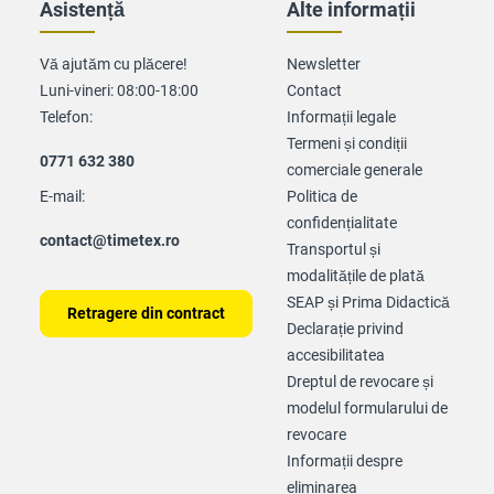
Asistență
Alte informații
Vă ajutăm cu plăcere!
Newsletter
Luni-vineri: 08:00-18:00
Contact
Telefon:
Informații legale
Termeni și condiții
0771 632 380
comerciale generale
E-mail:
Politica de
confidențialitate
contact@timetex.ro
Transportul și
modalitățile de plată
SEAP și Prima Didactică
Retragere din contract
Declarație privind
accesibilitatea
Dreptul de revocare și
modelul formularului de
revocare
Informații despre
eliminarea