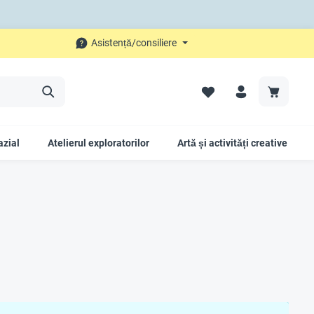
Asistență/consiliere
azial
Atelierul exploratorilor
Artă și activități creative