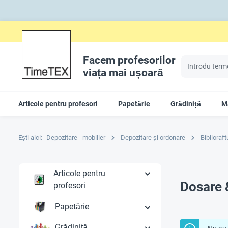
Facem profesorilor
viața mai ușoară
Articole pentru profesori
Papetărie
Grădiniță
Ma
Ești aici:
Depozitare - mobilier
Depozitare și ordonare
Biblioraft
Articole pentru
Dosare 
profesori
Papetărie
Grădiniță