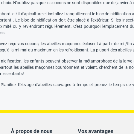
e choix. N'oubliez pas que les cocons ne sont disponibles que de janvier à d
rd le kit d'apiculture et installez tranquillement le bloc de nidification
tant . Le bloc de nidification doit être placé à l'extérieur. Si les insec
ximité ou y reviendront régulièrement. C'est pourquoi l'emplacement du 
ges.
ez reçu vos cocons, les abeilles maçonnes éclosent à partir de mi-/fin av
usqu'à la mi-mai au maximum en les refroidissant. La plupart des abeilles 
 nidification, les enfants peuvent observer la métamorphose de la larve à l
 partout les abeilles maçonnes bourdonnent et volent, cherchent de la n
r les enfants!
 Planifiez l'élevage d'abeilles sauvages à temps et prenez le temps de v
À propos de nous
Vos avantages