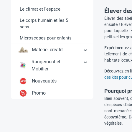
Le climat et l'espace
Élever de
Élever des abei
Le corps humain et les 5
ensuite ! Eleve
sens
pour laquelle il
petits et les gr
Microscopes pour enfants
Expérimentez a
Matériel créatif
tellement de c
habitats locaux
Rangement et
Mobilier
Découvrez en l
des kits pour c
Nouveautés
Pourquoi pr
Promo
Bien souvent, on
d'espèces d'ab
sont menacées,
écosystème. De
végétales.