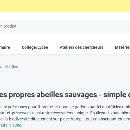
imaire
Collège/Lycée
Ateliers des chercheurs
Matériel
Abeilles
es propres abeilles sauvages - simple 
nt si précieuses pour l'homme, et nous ne parlons pas ici du délicieux miel
ectar et préservent ainsi notre écosystème unique. En élevant vous-même
r la biodiversité directement sur place &amp ; tout en observant en direct
!
Lire la suite...