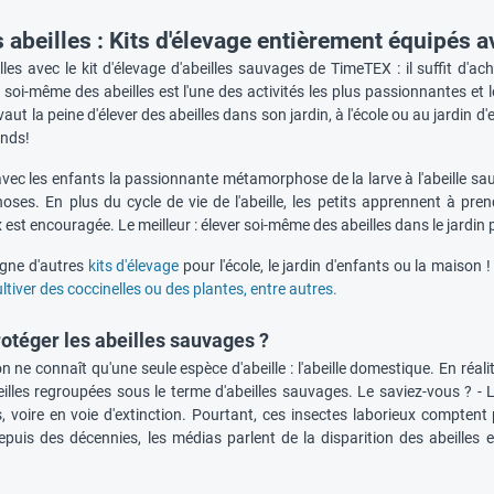
s abeilles : Kits d'élevage entièrement équipés 
lles avec le kit d'élevage d'abeilles sauvages de TimeTEX : il suffit d'a
r soi-même des abeilles est l'une des activités les plus passionnantes et 
 vaut la peine d'élever des abeilles dans son jardin, à l'école ou au jardin d
ands!
vec les enfants la passionnante métamorphose de la larve à l'abeille sa
hoses. En plus du cycle de vie de l'abeille, les petits apprennent à pre
 est encouragée. Le meilleur : élever soi-même des abeilles dans le jardin 
igne d'autres
kits d'élevage
pour l'école, le jardin d'enfants ou la maison 
ultiver des coccinelles ou des plantes, entre autres.
otéger les abeilles sauvages ?
 ne connaît qu'une seule espèce d'abeille : l'abeille domestique. En réalité,
eilles regroupées sous le terme d'abeilles sauvages. Le saviez-vous ? -
 voire en voie d'extinction. Pourtant, ces insectes laborieux comptent 
puis des décennies, les médias parlent de la disparition des abeilles 