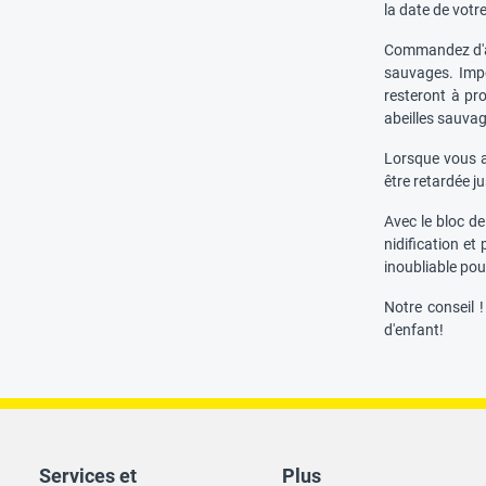
la date de votr
Commandez d'abo
sauvages. Impor
resteront à pro
abeilles sauva
Lorsque vous av
être retardée j
Avec le bloc de
nidification et
inoubliable pou
Notre conseil !
d'enfant!
Services et
Plus