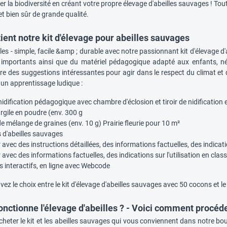
er la biodiversité en créant votre propre élevage d'abeilles sauvages ! Tout
r et bien sûr de grande qualité.
ient notre kit d'élevage pour abeilles sauvages
lles - simple, facile &amp ; durable avec notre passionnant kit d'élevage d
 importants ainsi que du matériel pédagogique adapté aux enfants, néces
re des suggestions intéressantes pour agir dans le respect du climat et 
un apprentissage ludique :
nidification pédagogique avec chambre d'éclosion et tiroir de nidification 
argile en poudre (env. 300 g
e mélange de graines (env. 10 g) Prairie fleurie pour 10 m²
 d'abeilles sauvages
 avec des instructions détaillées, des informations factuelles, des indication
 avec des informations factuelles, des indications sur l'utilisation en classe
s interactifs, en ligne avec Webcode
avez le choix entre le kit d'élevage d'abeilles sauvages avec 50 cocons et 
ctionne l'élevage d'abeilles ? - Voici comment procéd
eter le kit et les abeilles sauvages qui vous conviennent dans notre bou