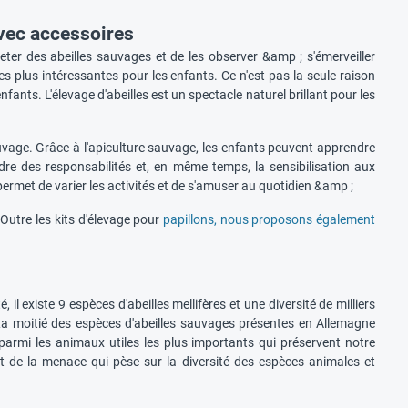
avec accessoires
cheter des abeilles sauvages et de les observer &amp ; s'émerveiller
les plus intéressantes pour les enfants. Ce n'est pas la seule raison
'enfants. L'élevage d'abeilles est un spectacle naturel brillant pour les
uvage. Grâce à l'apiculture sauvage, les enfants peuvent apprendre
ndre des responsabilités et, en même temps, la sensibilisation aux
permet de varier les activités et de s'amuser au quotidien &amp ;
! Outre les kits d'élevage pour
papillons, nous proposons également
 il existe 9 espèces d'abeilles mellifères et une diversité de milliers
 La moitié des espèces d'abeilles sauvages présentes en Allemagne
parmi les animaux utiles les plus importants qui préservent notre
et de la menace qui pèse sur la diversité des espèces animales et