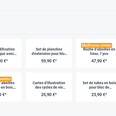
Meilleures ventes
dification
Set de planches
Ruche d’abeilles en
que avec
d'extension pour bloc
tissu, 7 pcs
servation, 4
de nidification
0 €*
59,90 €*
47,90 €*
s
pédagogique, 8 pcs
 ventes
 abeilles
Cartes d’illustration
Set de tubes en bois
en bois,
des cycles de vie
pour bloc de
rture et
« Hommes, animaux &
nidification, 6 pcs
0 €*
25,90 €*
23,90 €*
bservation
plantes », 20 pcs