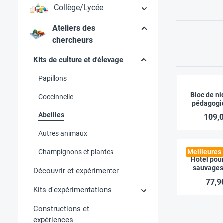
Collège/Lycée
Ateliers des
chercheurs
Kits de culture et d'élevage
Papillons
Bloc de ni
Coccinnelle
pédagogi
tiroirs d'ob
Abeilles
109,0
pc
Autres animaux
Champignons et plantes
Meilleures
Hôtel pour
sauvages 
Découvrir et expérimenter
avec ouve
77,9
vitres d’o
Kits d'expérimentations
Constructions et
expériences