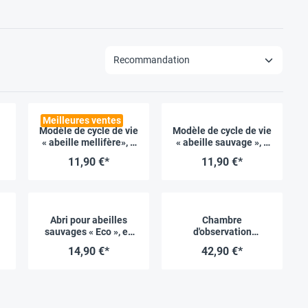
Meilleures ventes
Modèle de cycle de vie
Modèle de cycle de vie
« abeille mellifère», 4
« abeille sauvage », 4
pcs
pcs
11,90 €*
11,90 €*
Abri pour abeilles
Chambre
sauvages « Eco », en
d'observation
carton
d’éclosion pour
14,90 €*
42,90 €*
abeilles sauvages