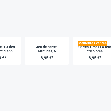
Meilleures ventes
meTEX des
Jeu de cartes
Cartes TimeTEX feu
uotidiennes
attitudes, 6
tricolores
 89 pièces
illustrations
0 €*
8,95 €*
8,95 €*
différentes, 110 cartes