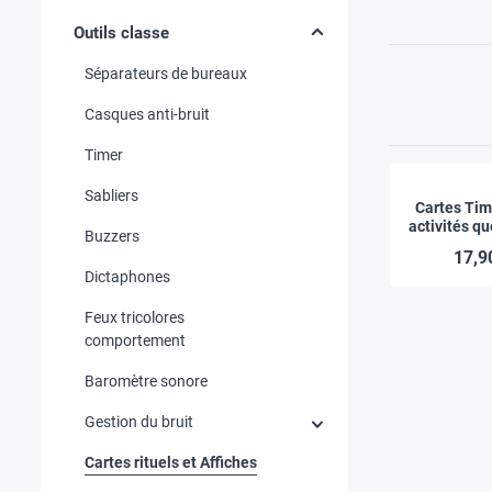
Outils classe
Séparateurs de bureaux
Casques anti-bruit
Timer
Sabliers
Cartes Ti
activités q
Buzzers
à l’école,
17,9
Dictaphones
Feux tricolores
comportement
Baromètre sonore
Gestion du bruit
Cartes rituels et Affiches