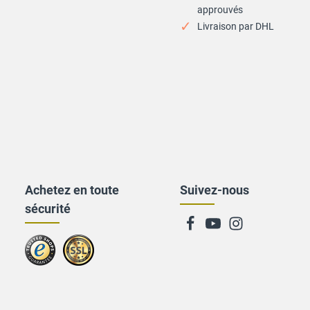
approuvés
Livraison par DHL
Achetez en toute
Suivez-nous
sécurité
Zu
trusted
Shops