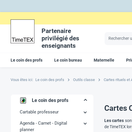
Partenaire
privilégié des
enseignants
Le coin des profs
Le coin bureau
Maternelle
Pr
Vous êtes ici:
Le coin des profs
Outils classe
Cartes rituels et
Le coin des profs
Cartes 
Cartable professeur
Les cartes
sont
Agenda - Carnet - Digital
de TimeTEX lors
planner