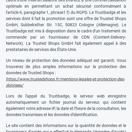
cadre d'une mise en balance des intérêts, à une commercialisation
optimale en permettant un achat sécurisé conformément à
l'article 6, paragraphe 1, phrase1 f) du RGPD. Le Trustbadge et les
services dont il fait la promotion sont une offre de Trusted Shops
GmbH, Subbelrather Str. 15C, 50823 Cologne (Allemagne). Le
Trustbadge est mis à disposition dans le cadre d'un traitement de
commande par un fournisseur de CDN (Content-Delivery-
Network). La Trusted Shops GmbH fait également appel à des
prestataires de services des États-Unis.
Un niveau de protection des données adéquat est garanti. Vous
trouverez de plus amples informations sur la protection des
données de Trusted Shops :
https://www.trustedshops.fr/mentions-legales-et-protection-des-
donnees/
Lors de l'appel du Trustbadge, le serveur web enregistre
automatiquement un fichier journal du serveur, qui contient
également votre adresse IP, la date et l'heure de la consultation, les
données transmises et les données d'identification.
Le site contient des informations sur la quantité de données et le
fournisseur d'accès qui a effectué la demande (données d'accès)