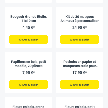
Bougeoir Grande Étoile,
Kit de 30 masques
11x10 cm
Animaux à personnaliser
4,45 €*
24,90 €*
Ajouter au panier
Ajouter au panier
Papillons en bois, petit
Pochoirs en papier et
modèle, 20 pièces
marqueurs craie pour
fenêtres « Cosy Winter »,
7,95 €*
17,90 €*
15 pcs
Ajouter au panier
Ajouter au panier
Fleurs en bois, grand
Fleurs en bois, petit