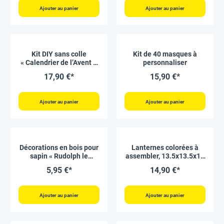
Ajouter au panier
Ajouter au panier
Kit DIY sans colle
Kit de 40 masques à
« Calendrier de l’Avent »,
personnaliser
72 pcs
17,90 €*
15,90 €*
Ajouter au panier
Ajouter au panier
Décorations en bois pour
Lanternes colorées à
sapin « Rudolph le
assembler, 13.5x13.5x18
Renne », 6 pcs
cm, 5 pcs
5,95 €*
14,90 €*
Ajouter au panier
Ajouter au panier