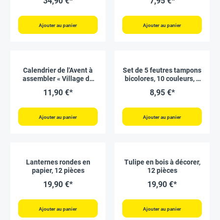
34,90 €*
7,95 €*
Ajouter au panier
Ajouter au panier
Calendrier de l'Avent à
Set de 5 feutres tampons
assembler « Village de
bicolores, 10 couleurs, 5
Noël », 113 pcs
pcs
11,90 €*
8,95 €*
Ajouter au panier
Ajouter au panier
Lanternes rondes en
Tulipe en bois à décorer,
papier, 12 pièces
12 pièces
19,90 €*
19,90 €*
Ajouter au panier
Ajouter au panier