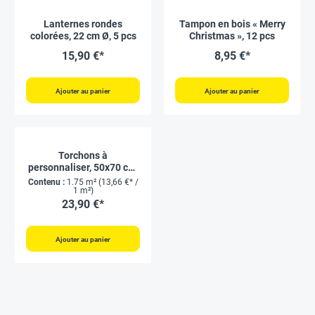
Lanternes rondes
Tampon en bois « Merry
colorées, 22 cm Ø, 5 pcs
Christmas », 12 pcs
15,90 €*
8,95 €*
Ajouter au panier
Ajouter au panier
Torchons à
personnaliser, 50x70 cm,
5 pcs
Contenu :
1.75 m²
(13,66 €* /
1 m²)
23,90 €*
Ajouter au panier