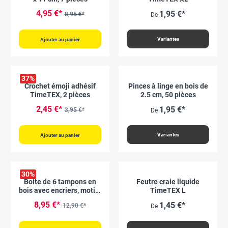
4,95 €*
1,95 €*
8,95 €*
De
Variantes
Ajouter au panier
37
%
Crochet émoji adhésif
Pinces à linge en bois de
TimeTEX, 2 pièces
2.5 cm, 50 pièces
2,45 €*
1,95 €*
3,95 €*
De
Variantes
Ajouter au panier
30
%
Boite de 6 tampons en
Feutre craie liquide
bois avec encriers, motifs
TimeTEX L
Animaux
8,95 €*
1,45 €*
12,90 €*
De