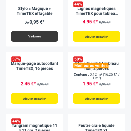
44
%
Stylo « Magique »
Lignes magnétiques
TimeTEX effaçable
TimeTEX pour tableau
blanc, 5 pièces
4,95 €*
0,95 €*
8,95 €*
De
Variantes
Ajouter au panier
37
%
50
%
Marque-page autocollant
Film adhésif A4 tableau
Meilleures ventes
TimeTEX, 16 pièces
noir, 2 pièces
Contenu :
0.12 m²
(16,25 €* /
1 m²)
2,45 €*
1,95 €*
3,95 €*
3,95 €*
Ajouter au panier
Ajouter au panier
44
%
Tangram magnétique 11
Feutre craie liquide
x 11 cm, 7 pièces
TimeTEX XL