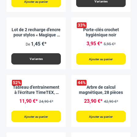
Variantes
Ajouter au panier
33
%
Lot de 2 recharge d’encre
Porte-clés crochet
pour stylos « Magique »
hygiénique noir
TimeTEX effaçables
3,95 €*
1,45 €*
5,95 €*
De
Variantes
Ajouter au panier
52
%
44
%
Tableau d’entrainement
Arbre de calcul
à l’écriture TimeTEX, 2
magnétique, 28 pièces
lignes, effaçable et
11,90 €*
23,90 €*
24,90 €*
42,90 €*
magnétique, 2 pièces
Ajouter au panier
Ajouter au panier