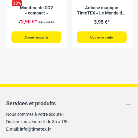
38
%
Moniteur de CO2
Ardoise magique
« compact »
TimeTEX « Le Monde des
Couleurs », en anglais
72,90 €*
3,95 €*
119,00 €*
Ajouter au panier
Ajouter au panier
Services et produits
Nous sommes à votre écoute !
Du lundi au vendredi, de 8h à 18h
E-mail:
info@timetex.fr