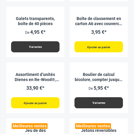
Galets transparents,
Boîte de classement en
boîte de 40 pièces
carton A6 avec couvercle
rabattable, blanche
4,95 €*
3,95 €*
De
Variantes
Ajouter au panier
Assortiment d’unités
Boulier de calcul
Dienes en Re-Wood®,
bicolore, compter jusqu’à
121 pièces, 1-1000, boîte
20, rouge/bleu
33,90 €*
5,95 €*
De
de rangement
Variantes
Ajouter au panier
Meilleures ventes
Meilleures ventes
Jeu de dés
Jetons réversibles