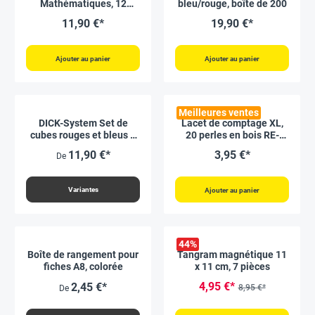
Mathématiques, 12
bleu/rouge, boîte de 200
pièces, 20 mm
11,90 €*
19,90 €*
Ajouter au panier
Ajouter au panier
Meilleures ventes
DICK-System Set de
Lacet de comptage XL,
cubes rouges et bleus à
20 perles en bois RE-
emboîter, 1.7 cm, 100 pcs
Wood®, bleu/rouge
11,90 €*
3,95 €*
De
Variantes
Ajouter au panier
44
%
Boîte de rangement pour
Tangram magnétique 11
fiches A8, colorée
x 11 cm, 7 pièces
4,95 €*
2,45 €*
8,95 €*
De