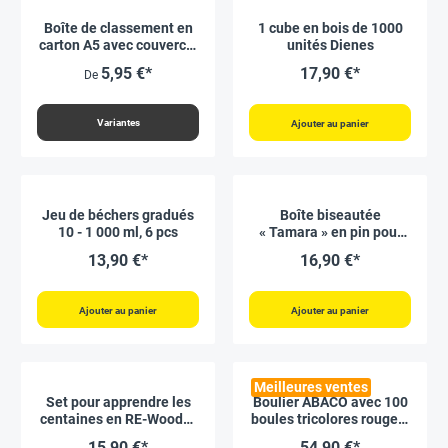
Boîte de classement en
1 cube en bois de 1000
carton A5 avec couvercle
unités Dienes
rabattable, colorée
5,95 €*
17,90 €*
De
Variantes
Ajouter au panier
Jeu de béchers gradués
Boîte biseautée
10 - 1 000 ml, 6 pcs
« Tamara » en pin pour
fiches A5 horizontal
13,90 €*
16,90 €*
Ajouter au panier
Ajouter au panier
Meilleures ventes
Set pour apprendre les
Boulier ABACO avec 100
centaines en RE-Wood®,
boules tricolores rouges-
29 pcs
bleues-grises
15,90 €*
54,90 €*