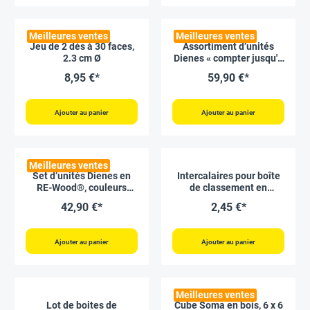
Meilleures ventes
Meilleures ventes
Jeu de 2 dés à 30 faces,
Assortiment d’unités
2.3 cm Ø
Dienes « compter jusqu'à
1 000 », couleur
8,95 €*
59,90 €*
naturelle, 432 pcs
Ajouter au panier
Ajouter au panier
Meilleures ventes
Set d’unités Dienes en
Intercalaires pour boîte
RE-Wood®, couleurs
de classement en
Montessori, 121 pcs
plastique, A8, lot de 10
42,90 €*
2,45 €*
"Montessori Premium"
Ajouter au panier
Ajouter au panier
Meilleures ventes
Lot de boites de
Cube Soma en bois, 6 x 6