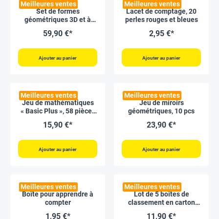
Meilleures ventes
Meilleures ventes
Set de formes
Lacet de comptage, 20
géométriques 3D et à
perles rouges et bleues
plat, 22 pcs
59,90 €*
2,95 €*
Ajouter au panier
Ajouter au panier
Meilleures ventes
Meilleures ventes
Jeu de mathématiques
Jeu de miroirs
« Basic Plus », 58 pièces
géométriques, 10 pcs
rouges et bleues
15,90 €*
23,90 €*
Ajouter au panier
Ajouter au panier
Meilleures ventes
Meilleures ventes
Boîte pour apprendre à
Lot de 5 boîtes de
compter
classement en carton
vierge à assembler,
1,95 €*
11,90 €*
format A8