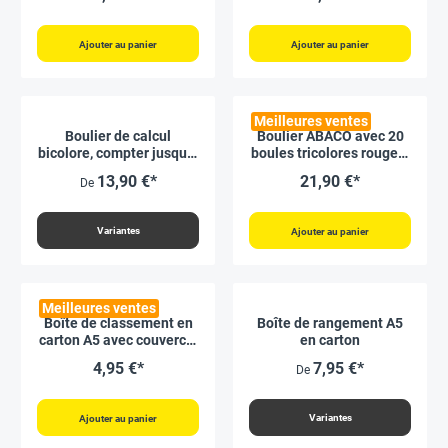
Ajouter au panier
Ajouter au panier
Meilleures ventes
Boulier de calcul
Boulier ABACO avec 20
bicolore, compter jusqu’à
boules tricolores rouges-
100, rouge/bleu
bleues-grises
13,90 €*
21,90 €*
De
Variantes
Ajouter au panier
Meilleures ventes
Boîte de classement en
Boîte de rangement A5
carton A5 avec couvercle
en carton
rabattable, blanche
4,95 €*
7,95 €*
De
Variantes
Ajouter au panier