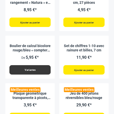
rangement « Natura » en
cm, 27 pièces
carton A5, à monter soi-
8,95 €*
4,95 €*
même, 5 pièces
Ajouter au panier
Ajouter au panier
Boulier de calcul bicolore
Set de chiffres 1-10 avec
rouge/bleu « compter
rainure et billes, 7 cm
jusqu’à 20 », cadre droit,
5,95 €*
11,90 €*
De
RE-Wood®
Variantes
Ajouter au panier
Meilleures ventes
Meilleures ventes
Plaque géométrique
Jeu de 400 jetons
transparente à picots,
réversibles bleu/rouge
une face, 15x15cm
3,95 €*
29,90 €*