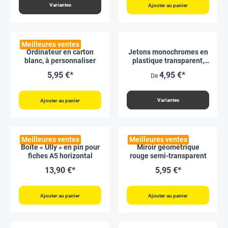
Variantes
Ajouter au panier
Meilleures ventes
Ordinateur en carton
Jetons monochromes en
blanc, à personnaliser
plastique transparent,
boîte de 100 pièces
5,95 €*
4,95 €*
De
Variantes
Ajouter au panier
Meilleures ventes
Meilleures ventes
Boîte « Ully » en pin pour
Miroir géométrique
fiches A5 horizontal
rouge semi-transparent
13,90 €*
5,95 €*
Ajouter au panier
Ajouter au panier