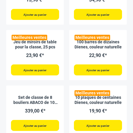
Ajouter au panier
Ajouter au panier
Meilleures ventes
Meilleures ventes
Jeu de miroirs de table
100 barres de dizaines
pour la classe, 25 pcs
Dienes, couleur naturelle
23,90 €*
22,90 €*
Ajouter au panier
Ajouter au panier
Meilleures ventes
Set de classe de 8
10 plaques de centaines
bouliers ABACO de 100
Dienes, couleur naturelle
boules tricolores rouges-
339,00 €*
19,90 €*
bleues-grises
Ajouter au panier
Ajouter au panier