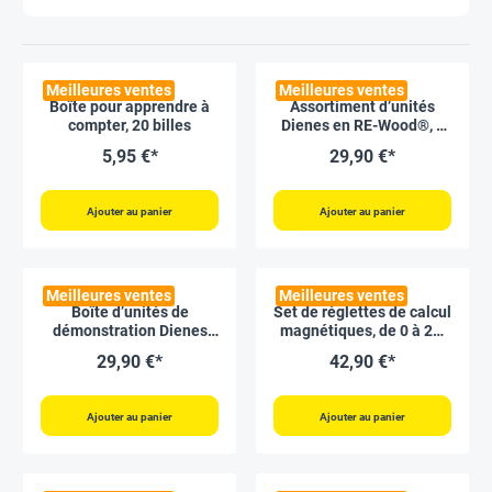
Meilleures ventes
Meilleures ventes
Boîte pour apprendre à
Assortiment d’unités
compter, 20 billes
Dienes en RE-Wood®, «
compter jusqu’à 1 000 »,
5,95 €*
29,90 €*
121 pièces
Ajouter au panier
Ajouter au panier
Meilleures ventes
Meilleures ventes
Boîte d’unités de
Set de réglettes de calcul
démonstration Dienes
magnétiques, de 0 à 20,
magnétiques, 54 pcs
40 pcs
29,90 €*
42,90 €*
Ajouter au panier
Ajouter au panier