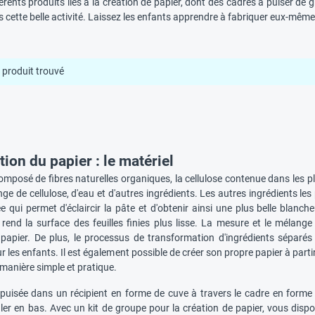
rents produits liés à la création de papier, dont des cadres à puiser de 
 cette belle activité. Laissez les enfants apprendre à fabriquer eux-mêm
produit trouvé
tion du papier : le matériel
omposé de fibres naturelles organiques, la cellulose contenue dans les pla
e de cellulose, d'eau et d'autres ingrédients. Les autres ingrédients les pl
 qui permet d'éclaircir la pâte et d'obtenir ainsi une plus belle blanche
e rend la surface des feuilles finies plus lisse. La mesure et le mélange
 papier. De plus, le processus de transformation d'ingrédients séparé
r les enfants. Il est également possible de créer son propre papier à part
 manière simple et pratique.
 puisée dans un récipient en forme de cuve à travers le cadre en forme d
er en bas. Avec un kit de groupe pour la création de papier, vous dispos