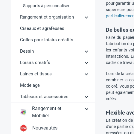
pour garantir u
Supports à personnaliser
supérieure pou
particulièrement
Rangement et organisation
Ciseaux et agrafeuses
De belles e
Faire du papie
Colles pour loisirs créatifs
fabrication du 
les enfants vo
Dessin
interactions. L
Loisirs créatifs
cadre de trava
Laines et tissus
Lors de la créa
combiner la cou
Modelage
coloré. Vous po
peut également 
Tableaux et accessoires
créés.
Rangement et
Flexible av
Mobilier
La création de 
d'une partie d'
Nouveautés
pressées, ou qu