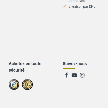
approuvés
Livraison par DHL
Achetez en toute
Suivez-nous
sécurité
Zu
trusted
Shops