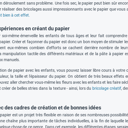
n déroulement sans problème. Une fois sec, le papier peut bien sûr encore ê
r réaliser des bricolages aussi impressionnants avec le papier que vou
 bien à cet effet.
xpériences en créant du papier
r soi-même émerveille les enfants de tous âges et leur fait comprendre l
papier. Créer et façonner du papier est donc un bon moyen de stimuler les 
ient eux-mêmes combien d'efforts se cachent derrière nombre de leurs o
a manipulation tactile des différents matériaux et de la pâte à papier es
ux manuels.
tion de papier avec les enfants, vous pouvez laisser libre cours à votr
leur, la taille et l'épaisseur du papier. On obtient de très beaux effet
uvez aller chercher vous-même les fleurs avec les enfants et les faire séche
créer de belles stries dans la texture - ainsi, lors du
bricolage créatif
, d
ec des cadres de création et de bonnes idées
papier est un projet très flexible en raison de ses nombreuses possibilités
une chaîne plus importante de tâches individuelles, à la fin de laquelle l
elque chose de ce genre. Dans cet exemple, les différentes étapes seraient le