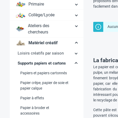
proposons diffé
Primaire
facilement dans
Collège/Lycée
Ateliers des
Aucun 
chercheurs
Matériel créatif
Loisirs créatifs par saison
La fabrica
Supports papiers et cartons
Le papier est c
pulpe, un mélang
Papiers et papiers cartonnés
finement broyée
Papier crêpe, papier de soie et
papier, car ell
papier calque
fabrication du
intéressant pou
Papier à effets
le recyclage de
Papier à broder et
Cette pâte est
accessoires
pouvant s'écoul