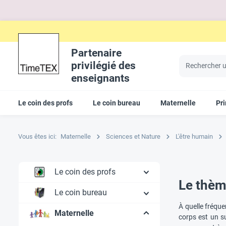
Partenaire
privilégié des
enseignants
Le coin des profs
Le coin bureau
Maternelle
Pr
Vous êtes ici:
Maternelle
Sciences et Nature
L'être humain
Le coin des profs
Le thèm
Le coin bureau
À quelle fréque
Maternelle
corps est un s