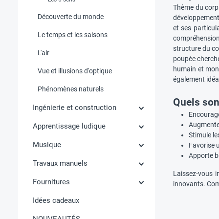
Thème du corps 
Découverte du monde
développement.
et ses particu
Le temps et les saisons
compréhension 
structure du co
L'air
poupée chercheu
humain et mont
Vue et illusions d'optique
également idéal
Phénomènes naturels
Quels sont
Ingénierie et construction
Encourage
Augmente 
Apprentissage ludique
Stimule le
Musique
Favorise 
Apporte be
Travaux manuels
Laissez-vous i
Fournitures
innovants. Com
Idées cadeaux
NOUVEAUTÉS