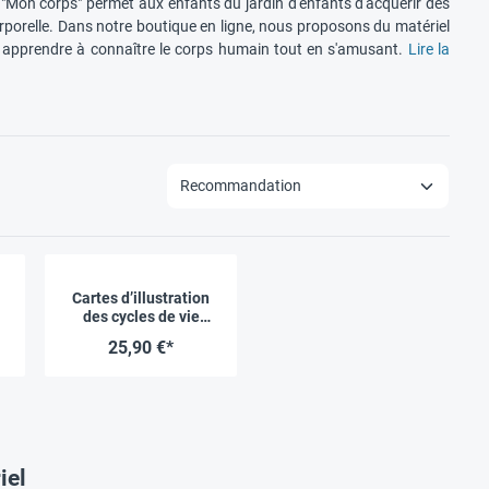
 "Mon corps" permet aux enfants du jardin d'enfants d'acquérir des
porelle. Dans notre boutique en ligne, nous proposons du matériel
t apprendre à connaître le corps humain tout en s'amusant.
Lire la
Cartes d’illustration
des cycles de vie
« Hommes, animaux &
25,90 €*
plantes », 20 pcs
iel