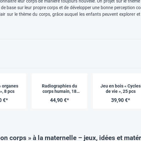
onnaître leur corps de manière toujours nouvelle. Un projet sur le thème
de base sur leur propre corps et de développer une bonne perception cor
air sur le thème du corps, grâce auquel les enfants peuvent explorer e
« organes
Radiographies du
Jeu en bois « Cycles
», 8 pcs
corps humain, 18
de vie », 25 pcs
pièces
0 €*
44,90 €*
39,90 €*
on corps » à la maternelle – jeux, idées et matér