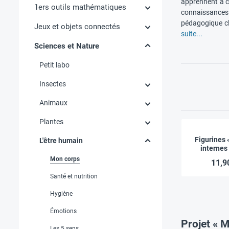
apprennent à c
1ers outils mathématiques
connaissances 
pédagogique cl
Jeux et objets connectés
suite...
Sciences et Nature
Petit labo
Insectes
Animaux
Plantes
Figurines 
L'être humain
internes 
Mon corps
11,9
Santé et nutrition
Hygiène
Émotions
Projet « M
Les 5 sens