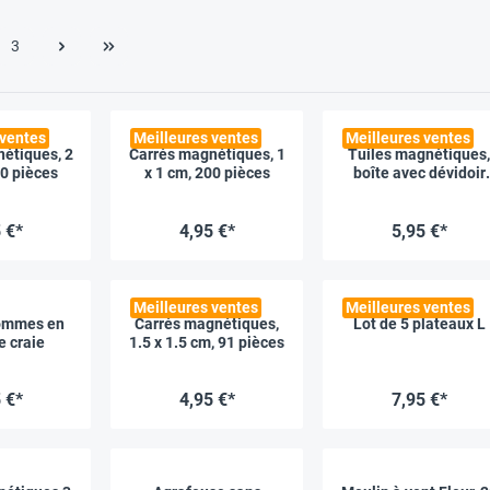
3
 ventes
Meilleures ventes
Meilleures ventes
étiques, 2
Carrés magnétiques, 1
Tuiles magnétiques,
00 pièces
x 1 cm, 200 pièces
boîte avec dévidoir
intégré, 45 pièces
 €*
4,95 €*
5,95 €*
Meilleures ventes
Meilleures ventes
gommes en
Carrés magnétiques,
Lot de 5 plateaux L
e craie
1.5 x 1.5 cm, 91 pièces
 €*
4,95 €*
7,95 €*