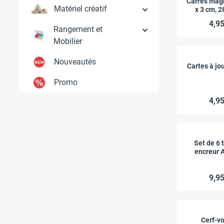
Carrés mag
Matériel créatif
x 3 cm, 2
4,95
Rangement et
Mobilier
Nouveautés
Cartes à jo
Promo
4,95
Set de 6
encreur 
9,95
Cerf-vo