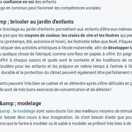
la
confiance en soi
des enfants
lage en commun peut favoriser les compétences sociales
p ; bricoler au jardin d'enfants
le bricolage au jardin d'enfants permettent aux enfants d'être eux-mêmes 
y a pas que les
crayons de couleur, les craies de cire et les feutres
qui per
ns (printemps, été, automne et hiver), les festivités telles que Noël, Pâqu
ratiquer des activités artistiques à l'école maternelle, afin de
développer la
 quelque chose de fabriqué, comme une fleur en papier, à offrir. En peig
offrir à chaque saison et quels sont le contexte et les traditions de c
ticulière pour les enfants et les prépare en même temps à l'entrée à l'
durable et la protection du climat
peuvent également être parfaitement m
fants peuvent très bien se calmer et se détendre après s'être défoulés en p
lle sont de très bons exercices de concentration et de détente !
 &amp ; modelage
 &amp ; le modelage
sont sans doute l'un des meilleurs moyens de stimuler l
t laisser libre cours à leur imagination. Ils n'ont besoin d'aide que po
ainsi que la farine à modeler ou le sable à modeler se prêtent très bien à de