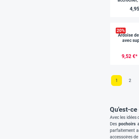
4,95
20
%
Ardoise de
avec sup
poig
9,52 €*
1
2
Qu'est-ce 
Avec les idées 
Des
pochoirs 
parfaitement a
accessoires d