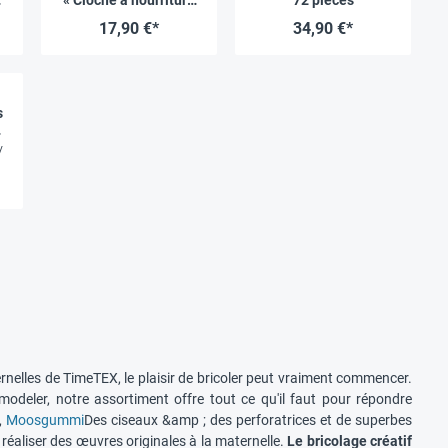
pour oiseau », 8 pcs
17,90 €*
34,90 €*
s
m
/
ernelles de TimeTEX, le plaisir de bricoler peut vraiment commencer.
deler, notre assortiment offre tout ce qu'il faut pour répondre
r,
Moosgummi
Des ciseaux &amp ; des perforatrices et de superbes
réaliser des œuvres originales à la maternelle.
Le bricolage créatif