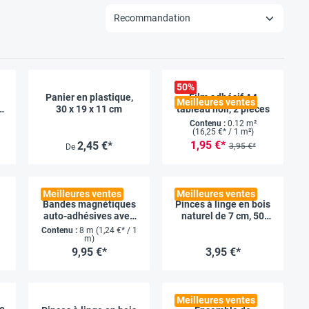
50
%
Panier en plastique,
Film adhésif A4
Meilleures ventes
30 x 19 x 11 cm
tableau noir, 2 pièces
Contenu :
0.12 m²
(16,25 €* / 1 m²)
1,95 €*
2,45 €*
3,95 €*
De
Meilleures ventes
Meilleures ventes
Bandes magnétiques
Pinces à linge en bois
auto-adhésives avec
naturel de 7 cm, 50
dévidoir, 1.9 cm x 8 m
pièces
Contenu :
8 m
(1,24 €* / 1
m)
9,95 €*
3,95 €*
Meilleures ventes