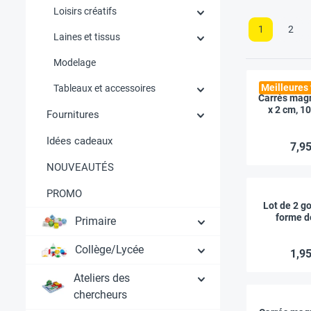
Loisirs créatifs
1
2
Laines et tissus
Modelage
Meilleures
Tableaux et accessoires
Carrés magn
x 2 cm, 1
Fournitures
Idées cadeaux
7,95
NOUVEAUTÉS
PROMO
Lot de 2 
forme d
Primaire
Collège/Lycée
1,95
Ateliers des
chercheurs