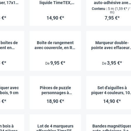
ser, 17x14
liquide TimeTEX,
auto-adhésive avec
m
format L, 6 pcs
dévidoir, 1.9 cm x 5 
Contenu :
5 m
(1,59 €* / 
m)
 €*
14,90 €*
7,95 €*
 boîtes de
Boîte de rangement
Marqueur double-
ent en
avec couvercle, en RE-
pointe avec effaceur 
e coloré
Wood®
aimant
TEX
 €*
9,95 €*
3,95 €*
De
De
piquer avec
Pièces de puzzle
Set d'aiguilles à
bois, 9 cm
personnages à
piquer 4 couleurs, 10
personnaliser
cm, 12 pièces
 €*
18,90 €*
14,90 €*
n bois à
Lot de 4 marqueurs
Bandes magnétique
 24 pièces
effaçables TimeTEX
auto-adhésives, 2 c