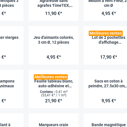
nétiques 3
Agrafeuse sans
Moulin à vent Fleur, 
8 pièces
agrafes TimeTEX,
cm Ø
environ 14 cm
 €*
11,90 €*
4,95 €*
Meilleures ventes
uer vierges
Jeu d'aimants colorés,
Lot de 2 pochettes
3 cm Ø, 12 pièces
d'affichage
autocollantes, A4
vertical
 €*
4,95 €*
17,90 €*
Meilleures ventes
 tampons
Feuille tableau blanc,
Sacs en coton à
Animaux
auto-adhésive et
peindre, 27.5x30 cm, 
magnétique
pcs
Contenu :
0.41 m²
(53,41 €* / 1 m²)
 €*
21,90 €*
9,95 €*
lant à
Marqueurs craie
Bande magnétique