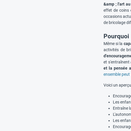
&amp ; l'art au
effet de coins
occasions actu
de bricolage di
Pourquoi l
Même si la
capa
activités de b
d'encouragemen
et s'entraînent
et la
pensée ar
ensemble peut 
Voici un aperçu 
Encourage 
Les enfan
Entraîne 
L'autonom
Les enfan
Encourage 