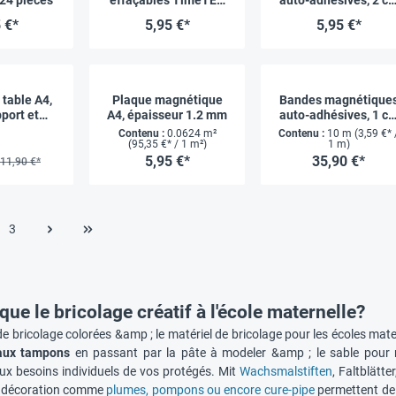
pour tableau blanc
x 1 m
 €*
5,95 €*
5,95 €*
 table A4,
Plaque magnétique
Bandes magnétique
port et
A4, épaisseur 1.2 mm
auto-adhésives, 1 c
née
x 10 m
Contenu :
0.0624 m²
Contenu :
10 m
(3,59 €* 
(95,35 €* / 1 m²)
1 m)
5,95 €*
35,90 €*
11,90 €*
3
que le bricolage créatif à l'école maternelle?
de bricolage colorées &amp ; le matériel de bricolage pour les écoles mat
aux tampons
en passant par la pâte à modeler &amp ; le sable pour mo
ux besoins individuels de vos protégés. Mit
Wachsmalstiften
, Faltblätte
e décoration comme
plumes, pompons ou encore cure-pipe
permettent de 