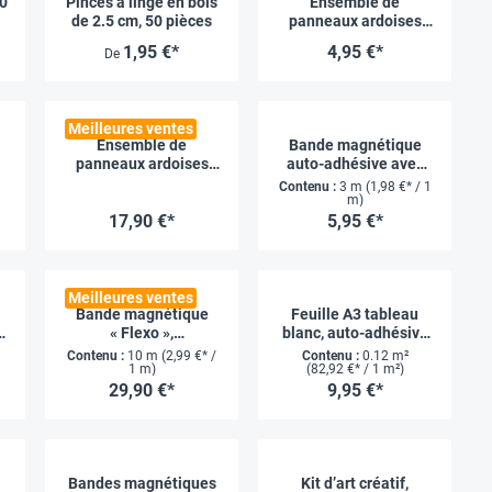
20
Pinces à linge en bois
Ensemble de
de 2.5 cm, 50 pièces
panneaux ardoises
personnalisables, 6
1,95 €*
4,95 €*
De
pièces, 5 x 2.2 cm
Meilleures ventes
Ensemble de
Bande magnétique
panneaux ardoises
auto-adhésive avec
personnalisables, 50
dévidoir, 1.9 cm x 3 m
Contenu :
3 m
(1,98 €* / 1
pièces, 7 x 4 cm
m)
17,90 €*
5,95 €*
Meilleures ventes
Bande magnétique
Feuille A3 tableau
5
« Flexo »,
blanc, auto-adhésive
autocollante, 3.5 cm x
et magnétique
Contenu :
10 m
(2,99 €* /
Contenu :
0.12 m²
10 m
1 m)
(82,92 €* / 1 m²)
29,90 €*
9,95 €*
Bandes magnétiques
Kit d’art créatif,