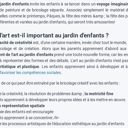
 jardin d'enfants
invite les enfants à se lancer dans un
voyage imaginai
 de peinture et de bricolage séparés. Associez simplement le matériel 
elles comme le printemps, Pâques, la fête des mères &amp ; la fête des 
fférentes et variées au jardin d'enfants, qui seront très amusantes!
'art est-il important au jardin d'enfants ?
cité de créativité
est, d'une certaine manière, innée chez tout le monde,
ricolage et de création. Alors que les parents apprennent d'abord aux 
t de l'art au jardin d'enfants
prend une toute nouvelle forme, car les e
 à représenter des formes et des détails. L'art au jardin d'enfants n'est pa
tistique et plastique
. Les enfants apprennent ainsi à développer et à
favoriser les compétences sociales
.
de ce qui peut être entraîné par le bricolage créatif avec les enfants :
la créativité, la résolution de problèmes &amp ;
la motricité fine
ts apprennent à développer leurs propres idées et à les mettre en œuvre.
la
représentation spatiale
ie des enfants est encouragée
ts apprennent à se concentrer./li>
les processus artistiques de l'éducation esthétique au jardin d'enfants