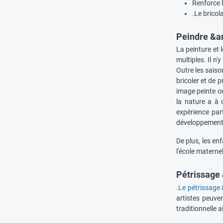
Renforce 
.Le brico
Peindre &am
La peinture et 
multiples. Il n'
Outre les saiso
bricoler et de p
image peinte ou
la nature a à 
expérience par
développement 
De plus, les en
l'école materne
Pétrissage
.Le pétrissage
artistes peuven
traditionnelle 