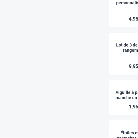
personnali
c
4,95
Lot de 3 de
rangem
plastiqu
Time
9,95
Aiguille à 
manche en 
1,95
Étoiles e
accrocher,