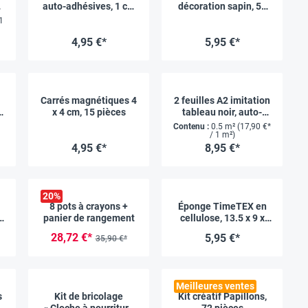
auto-adhésives, 1 cm
décoration sapin, 56
m
x 1 m
pièces
1
4,95 €*
5,95 €*
Carrés magnétiques 4
2 feuilles A2 imitation
+
x 4 cm, 15 pièces
tableau noir, auto-
adhésives
Contenu :
0.5 m²
(17,90 €*
/ 1 m²)
4,95 €*
8,95 €*
20
%
8 pots à crayons +
Éponge TimeTEX en
,0
panier de rangement
cellulose, 13.5 x 9 x
3.7 cm
28,72 €*
5,95 €*
35,90 €*
Meilleures ventes
s
Kit de bricolage
Kit créatif Papillons,
m
« Cloche à nourriture
72 pièces