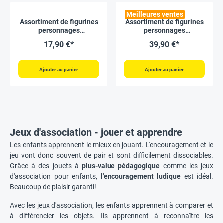
Meilleures ventes
Assortiment de figurines
Assortiment de figurines
personnages
personnages
multicolores « famille »,
multicolores « famille »,
17,90 €*
39,90 €*
24 pcs
72 pcs
Ajouter au panier
Ajouter au panier
Jeux d'association - jouer et apprendre
Les enfants apprennent le mieux en jouant. L'encouragement et le
jeu vont donc souvent de pair et sont difficilement dissociables.
Grâce à des jouets à
plus-value pédagogique
comme les jeux
d'association pour enfants,
l'encouragement ludique
est idéal.
Beaucoup de plaisir garanti!
Avec les jeux d'association, les enfants apprennent à comparer et
à différencier les objets. Ils apprennent à reconnaître les