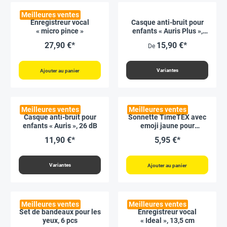
Meilleures ventes
Enregistreur vocal
Casque anti-bruit pour
« micro pince »
enfants « Auris Plus »,
24.3 dB
27,90 €*
15,90 €*
De
Variantes
Ajouter au panier
Meilleures ventes
Meilleures ventes
Casque anti-bruit pour
Sonnette TimeTEX avec
enfants « Auris », 26 dB
emoji jaune pour
enseignants, 75 mm ø
11,90 €*
5,95 €*
Variantes
Ajouter au panier
Meilleures ventes
Meilleures ventes
Set de bandeaux pour les
Enregistreur vocal
yeux, 6 pcs
« Ideal », 13,5 cm