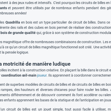
istent à des jeux rudes et intensifs. C'est pourquoi les circuits de billes 
fants
et peuvent être utilisés par de nombreux enfants pendant des géné
mbreuses années!
lles
Quadrilla
en bois est un type particulier de circuit de billes. Dans ce 
férente des rails et des cubes en bois permet de réaliser des constructions
 bois de grande qualité
qui, grâce à son système de construction modulair
illes magnétique offre de nombreuses combinaisons de construction. Les 
'à ce qu'un circuit de billes magnétique fonctionnel soit créé. Une activi
 la pensée logique.
a motricité de manière ludique
billes incitent à la construction créative. En plaçant la bille dans le circui
r
coordination œil-main
joueur
. Ils apprennent à coordonner correctement 
ment de superbes modèles de circuits de billes et de circuits de billes en b
rampes, des hauteurs et diverses chicanes pour faire rouler les billes. Av
éments différemment et de découvrir comment ils font accélérer ou ralenti
les enfants apprennent les bases de la statique et de l'anticipation en joua
un circuit de billes est un jouet simple, tout aussi facile à utiliser