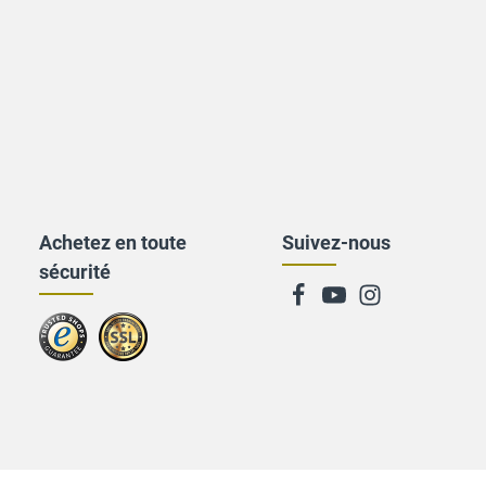
Achetez en toute
Suivez-nous
sécurité
Zu
trusted
Shops