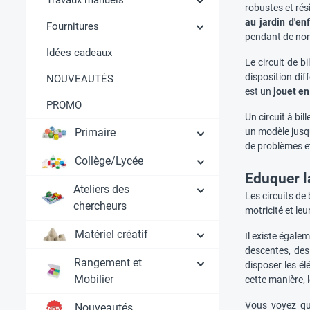
robustes et rés
au jardin d'en
Fournitures
pendant de no
Idées cadeaux
Le circuit de bi
disposition dif
NOUVEAUTÉS
est un
jouet en
PROMO
Un circuit à b
Primaire
un modèle jusqu
de problèmes et
Collège/Lycée
Eduquer l
Ateliers des
Les circuits de 
chercheurs
motricité et leu
Matériel créatif
Il existe égale
descentes, des 
Rangement et
disposer les él
Mobilier
cette manière, 
Vous voyez qu'
Nouveautés