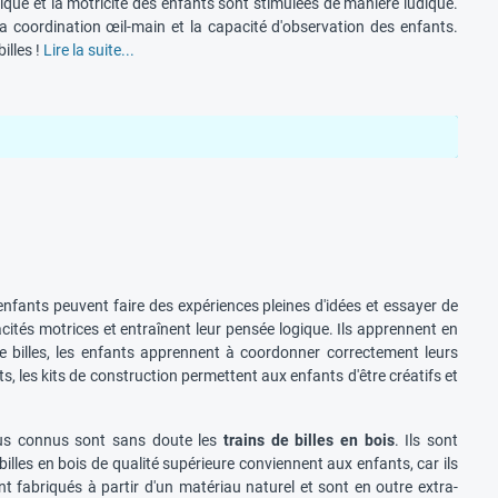
ogique et la motricité des enfants sont stimulées de manière ludique.
 la coordination œil-main et la capacité d'observation des enfants.
illes !
Lire la suite...
es enfants peuvent faire des expériences pleines d'idées et essayer de
acités motrices et entraînent leur pensée logique. Ils apprennent en
 billes, les enfants apprennent à coordonner correctement leurs
, les kits de construction permettent aux enfants d'être créatifs et
plus connus sont sans doute les
trains de billes en bois
. Ils sont
lles en bois de qualité supérieure conviennent aux enfants, car ils
ont fabriqués à partir d'un matériau naturel et sont en outre extra-