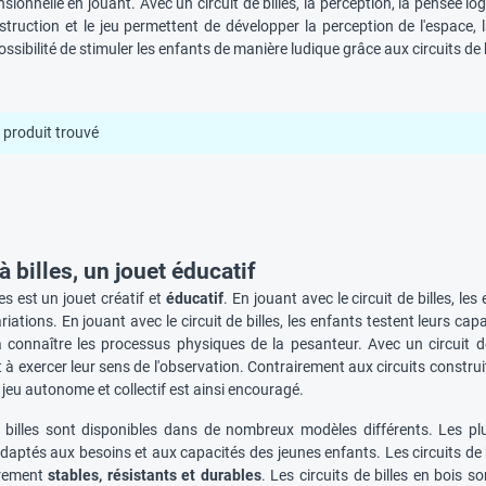
sionnelle en jouant. Avec un circuit de billes, la perception, la pensée l
struction et le jeu permettent de développer la perception de l'espace,
ossibilité de stimuler les enfants de manière ludique grâce aux circuits de b
produit trouvé
 à billes, un jouet éducatif
les est un jouet créatif et
éducatif
. En jouant avec le circuit de billes, l
ations. En jouant avec le circuit de billes, les enfants testent leurs cap
onnaître les processus physiques de la pesanteur. Avec un circuit de
 exercer leur sens de l'observation. Contrairement aux circuits construits
eu autonome et collectif est ainsi encouragé.
e billes sont disponibles dans de nombreux modèles différents. Les 
aptés aux besoins et aux capacités des jeunes enfants. Les circuits de bi
èrement
stables, résistants et durables
. Les circuits de billes en bois s