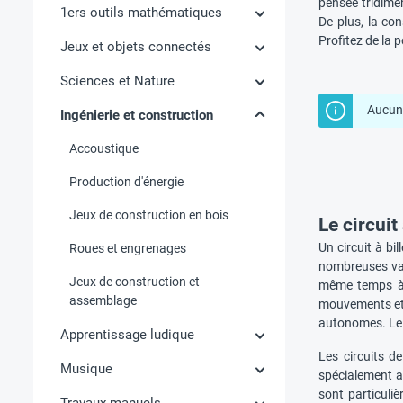
pensée tridimen
1ers outils mathématiques
De plus, la con
Profitez de la p
Jeux et objets connectés
Sciences et Nature
Aucun 
Ingénierie et construction
Accoustique
Production d'énergie
Jeux de construction en bois
Le circuit
Un circuit à bil
Roues et engrenages
nombreuses vari
Jeux de construction et
même temps à c
assemblage
mouvements et à
autonomes. Le j
Apprentissage ludique
Les circuits d
Musique
spécialement ad
sont particuli
Travaux manuels