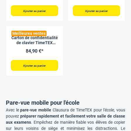
Ajouter au panier
Ajouter au panier
Meilleures ventes
Carton de confidentialité
de clavier TimeTEX
« Tactus Natural », 10
84,90 €*
pièces
Ajouter au panier
Pare-vue mobile pour l'école
Avec le
pare-vue mobile
Clausura de TimeTEX pour l'école, vous
pouvez
préparer rapidement et facilement votre salle de classe
aux examens
. Empêchez de manière fiable vos élèves de copier
sur leurs voisins de siège et minimisez les distractions. Le