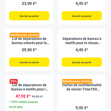
TimeTEX « Clausura »
23,90 €*
4,45 €*
Ajouter au panier
Ajouter au panier
Meilleures ventes
Lot de séparateurs de
Séparateurs de bureau à
bureau colorés pour la
motifs pour la classe
classe « Natura
TimeTEX « Clausura »
59,90 €*
4,45 €*
Clausura », 15 pièces
Ajouter au panier
Ajouter au panier
20
%
Meilleures ventes
Lot de séparateurs de
Carton de confidentialité
bureau à motifs pour la
de clavier TimeTEX
classe « Natura
« Tactus Natural »
47,92 €*
59,90 €*
Clausura », 15 pièces
* Offre valable jusqu'au
03.09.2026
9,95 €*