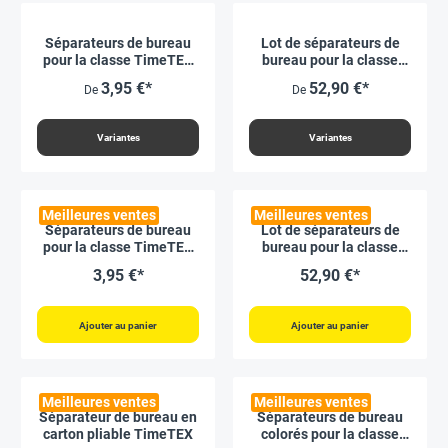
Séparateurs de bureau
Lot de séparateurs de
pour la classe TimeTEX
bureau pour la classe
« Clausura »
« Clausura », 15 pièces
3,95 €*
52,90 €*
De
De
Variantes
Variantes
Meilleures ventes
Meilleures ventes
Séparateurs de bureau
Lot de séparateurs de
pour la classe TimeTEX
bureau pour la classe
« Natura Clausura »
« Natura Clausura », 15
3,95 €*
52,90 €*
pièces
Ajouter au panier
Ajouter au panier
Meilleures ventes
Meilleures ventes
Séparateur de bureau en
Séparateurs de bureau
carton pliable TimeTEX
colorés pour la classe