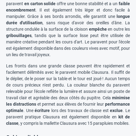
paravent
en carton solide
offre une bonne stabilité et a un
faible
encombrement
. Il est également très léger et donc facile à
manipuler. Grâce à ses bords arrondis, elle garantit une
longue
durée d'utilisation
, sans risque d'avoir des oreilles d'âne. La
structure ondulée à la surface de la cloison
empêche
en outre les
gribouillages
, tandis que la surface lisse peut être utilisée de
manière créative pendant les cours d'art. Le paravent pour l'école
est également disponible dans des couleurs vives avec motif, pour
un lieu de travail joyeux.
Les fronts dans une grande classe peuvent être rapidement et
facilement délimités avec le paravent mobile Clausura. Il suffit de
le déplier, de le poser sur la table et le tour est joué ! Aucun temps
de cours précieux n'est perdu. La couleur blanche du paravent
relevable pour l'école reflète la lumière et assure ainsi un poste de
travail clair et agréable des deux côtés du pupitre. Cela
minimise
les distractions
et permet aux élèves de fournir leur
performance
optimale
. Une
écriture
lors des travaux de classe est
exclue
. Le
paravent pratique Clausura est également disponible en
kit de
classe
, y compris la mallette Clausura avec 15 parapluies mobiles.