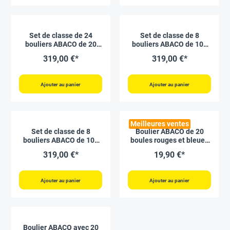
Set de classe de 24
Set de classe de 8
bouliers ABACO de 20
bouliers ABACO de 100
boules rouges et bleues
boules rouges et bleues
319,00 €*
319,00 €*
non imprimées
imprimées des chiffres 1
à 100
Ajouter au panier
Ajouter au panier
Meilleures ventes
Set de classe de 8
Boulier ABACO de 20
bouliers ABACO de 100
boules rouges et bleues
boules rouges et bleues
imprimées des chiffres 1
319,00 €*
19,90 €*
non imprimées
à 20
Ajouter au panier
Ajouter au panier
Boulier ABACO avec 20