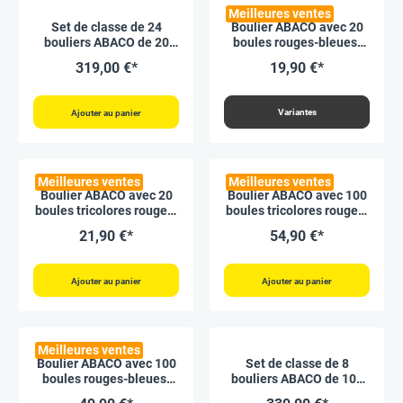
Meilleures ventes
Set de classe de 24
Boulier ABACO avec 20
bouliers ABACO de 20
boules rouges-bleues-
boules rouges et bleues
grises non imprimées
319,00 €*
19,90 €*
imprimées des chiffres 1
à 20
Variantes
Ajouter au panier
Meilleures ventes
Meilleures ventes
Boulier ABACO avec 20
Boulier ABACO avec 100
boules tricolores rouges-
boules tricolores rouges-
bleues-grises
bleues-grises
21,90 €*
54,90 €*
Ajouter au panier
Ajouter au panier
Meilleures ventes
Boulier ABACO avec 100
Set de classe de 8
boules rouges-bleues-
bouliers ABACO de 100
grises non imprimées
boules tricolores rouges-