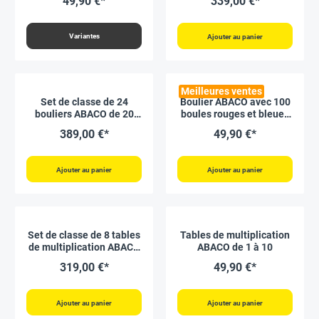
49,90 €*
339,00 €*
bleues-grises
Variantes
Ajouter au panier
Meilleures ventes
Set de classe de 24
Boulier ABACO avec 100
bouliers ABACO de 20
boules rouges et bleues
boules tricolores rouges-
imprimées des chiffres 1
389,00 €*
49,90 €*
bleues-grises
à 100
Ajouter au panier
Ajouter au panier
Set de classe de 8 tables
Tables de multiplication
de multiplication ABACO
ABACO de 1 à 10
de 1 à 10
319,00 €*
49,90 €*
Ajouter au panier
Ajouter au panier