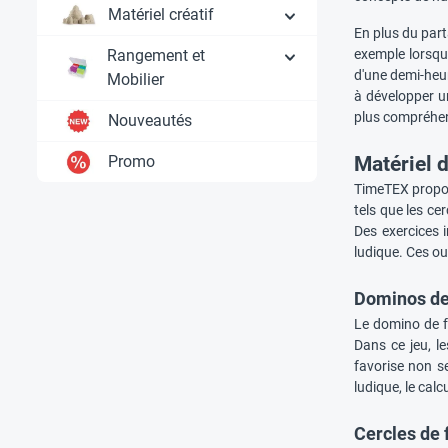
Matériel créatif
En plus du part
Rangement et
exemple lorsqu
d'une demi-heur
Mobilier
à développer u
plus compréhens
Nouveautés
Promo
Matériel 
TimeTEX propose
tels que les ce
Des exercices 
ludique. Ces ou
Dominos de
Le domino de fr
Dans ce jeu, l
favorise non s
ludique, le cal
Cercles de 