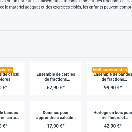
za ou un gâteau. Ils utilisent aussi inconsciemment des fractions en lisant l
ec le matériel adéquat et des exercices ciblés, les enfants peuvent compre
 ventes
Meilleures ventes
s de calcul
Ensemble de cercles
Ensemble de bande
olores
de fractions
de fractions
magnétiques, 3 cm Ø,
magnétiques, 100 cm
0 €*
67,90 €*
99,90 €*
71 pcs
51 pcs
de bandes
Dominos pour
Horloge en bois pou
 en carton,
apprendre à calculer,
lire l’heure et
pcs
36 pièces
apprendre les
0 €*
17,90 €*
42,90 €*
fractions