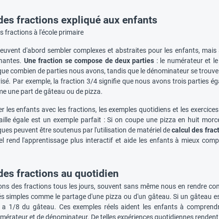
 des fractions expliqué aux enfants
peuvent d'abord sembler complexes et abstraites pour les enfants, mais 
nantes.
Une fraction se compose de deux parties
: le numérateur et l
ique combien de parties nous avons, tandis que le dénominateur se trouve 
ivisé. Par exemple, la fraction 3/4 signifie que nous avons trois parties é
me une part de gâteau ou de pizza.
er les enfants avec les fractions, les exemples quotidiens et les exercic
ille égale est un exemple parfait : Si on coupe une pizza en huit morc
ques peuvent être soutenus par l'utilisation de matériel de
calcul des frac
el rend l'apprentissage plus interactif et aide les enfants à mieux co
des fractions au quotidien
ns des fractions tous les jours, souvent sans même nous en rendre comp
tés simples comme le partage d'une pizza ou d'un gâteau. Si un gâteau es
 a 1/8 du gâteau. Ces exemples réels aident les enfants à compren
érateur et de dénominateur. De telles expériences quotidiennes rendent 