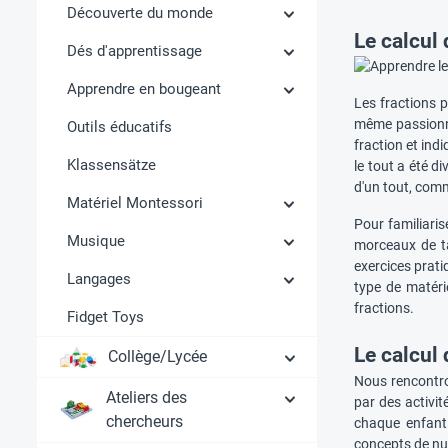
Découverte du monde
Le calcul
Dés d'apprentissage
Apprendre en bougeant
Les fractions 
même passion
Outils éducatifs
fraction et ind
Klassensätze
le tout a été d
d'un tout, com
Matériel Montessori
Pour familiaris
Musique
morceaux de ta
exercices prati
Langages
type de matéri
fractions.
Fidget Toys
Le calcul 
Collège/Lycée
Nous rencontro
Ateliers des
par des activi
chercheurs
chaque enfant
concepts de num