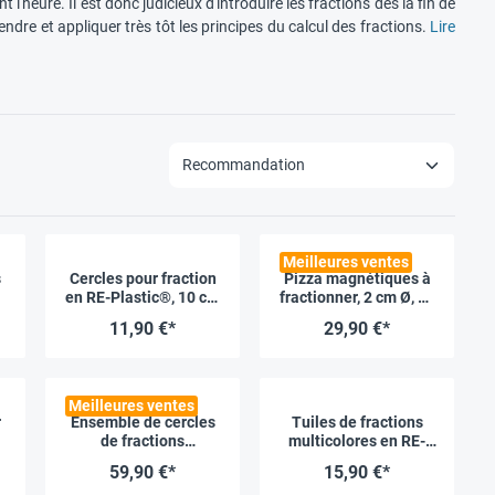
'heure. Il est donc judicieux d'introduire les fractions dès la fin de
ndre et appliquer très tôt les principes du calcul des fractions.
Lire
Meilleures ventes
s
Cercles pour fraction
Pizza magnétiques à
en RE-Plastic®, 10 cm
fractionner, 2 cm Ø, 24
,
ø, 71 pcs
pcs
11,90 €*
29,90 €*
Meilleures ventes
r
Ensemble de cercles
Tuiles de fractions
de fractions
multicolores en RE-
magnétiques, 2.20 cm
Plastic®, 51 pièces
59,90 €*
15,90 €*
Ø, 51 pcs