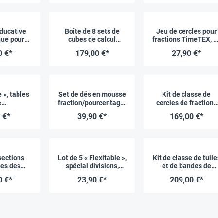
ducative
Boîte de 8 sets de
Jeu de cercles pour
ue pour
cubes de calcul
fractions TimeTEX, 1
à compter,
multicolores
cm Ø, 146 pcs
0 €*
179,00 €*
27,90 €*
èces
e », tables
Set de dés en mousse
Kit de classe de
e
fraction/pourcentage/
cercles de fractions
ons/divisio
décimal, 4.3 cm, 16
multicolores, 710 pc
 €*
39,90 €*
169,00 €*
tages/déci
pcs
liables
sections
Lot de 5 « Flexitable »,
Kit de classe de tuile
res des
spécial divisions,
et de bandes de
 TimeTEX
pourcentages et
fractions multicolore
0 €*
23,90 €*
209,00 €*
Montessori
décimales
en RE-Plastic® et
um »
carton, 510 pcs