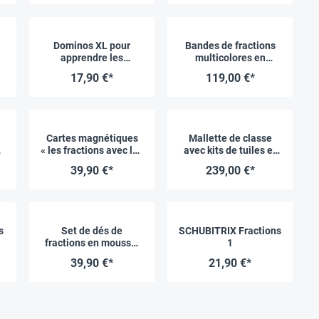
Dominos XL pour
Bandes de fractions
0
apprendre les
multicolores en
fractions, 60 pcs
carton, 1 581 pcs
17,90 €*
119,00 €*
Cartes magnétiques
Mallette de classe
« les fractions avec les
avec kits de tuiles et
s
fruits », 20.3 cm Ø, 24
bandes de fractions
39,90 €*
239,00 €*
pcs.
multicolores, 510 pcs
s
Set de dés de
SCHUBITRIX Fractions
fractions en mousse,
1
s
4.3 cm, 16 pcs
39,90 €*
21,90 €*