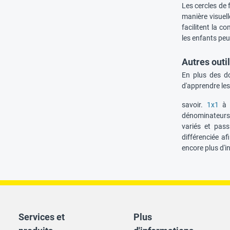
Les cercles de
manière visuell
facilitent la c
les enfants peu
Autres outi
En plus des do
d'apprendre les
savoir.
1x1
à l
dénominateurs,
variés et pass
différenciée a
encore plus d'i
Services et
Plus