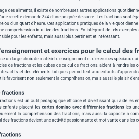
age des aliments, il existe de nombreuses autres applications quotidienne
'une recette demande 3/4 d'une poignée de sucre. Les fractions sont éga
e ou d'un quart d'heure. Ces applications pratiques de la vie quotidienne 
ne compréhension intuitive des fractions. En intégrant de tels exemples 
ible pour les enfants, mais aussi plus pertinent et intéressant.
d'enseignement et exercices pour le calcul des 
 un large choix de matériel d'enseignement et d'exercices spéciaux qui so
rcles de fractions et les cubes de calcul de fractions, aident à rendre les
c
interactifs et des éléments ludiques permettent aux enfants d'apprendre
tils favorisent non seulement la compréhension, mais aussi le plaisir d'e
 fractions
actions est un outil pédagogique efficace et divertissant qui aide les e
es enfants placent les
cartes domino avec différentes fractions
les une
eulement la compréhension des fractions, mais aussi la capacité à compa
cul des fractions devient une activité passionnante et motivante dans les 
fractions