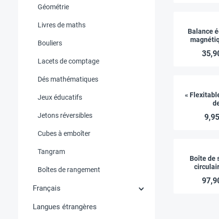
Géométrie
Livres de maths
Balance é
magnétiq
Bouliers
apprendre 
35,9
44 pi
Lacets de comptage
Dés mathématiques
« Flexitabl
Jeux éducatifs
d
multiplicati
Jetons réversibles
9,95
ns/pourcen
males p
Cubes à emboîter
Tangram
Boîte de 
circulai
Boîtes de rangement
fractions
97,9
TimeTEX « 
Français
Premi
Langues étrangères