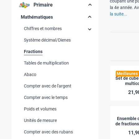
coupant une piz
Primaire
la 4e année. Av
la suite...
Mathématiques
Chiffres et nombres
Système décimal/Dienes
Fractions
Tables de multiplication
Meilleures
Abaco
Set de cube
multic
Compter avec de l'argent
21,9
Compter avec le temps
Poids et volumes
Ensemble 
Unités de mesure
de fractions
510 
Compter avec des rubans
11,9