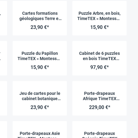
,
Cartes formations
Puzzle Arbre, en bois,
i
géologiques Terre et
TimeTEX « Montessori
Eau TimeTEX
Premium »
23,90 €*
15,90 €*
« Montessori
Premium »
r
Puzzle du Papillon
Cabinet de 6 puzzles
TimeTEX « Montessori
en bois TimeTEX
i
Premium »
« Montessori
15,90 €*
97,90 €*
Premium »
Jeu de cartes pour le
Porte-drapeaux
i
cabinet botanique
Afrique TimeTEX
TimeTEX « Montessori
« Montessori
23,90 €*
229,00 €*
Premium »
Premium »
Porte-drapeaux Asie
Porte-drapeaux