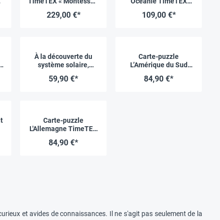
TimeTEX « Montessori
Océanie TimeTEX
i
Premium »
« Montessori
229,00 €*
109,00 €*
Premium »
À la découverte du
Carte-puzzle
système solaire,
L’Amérique du Sud
TimeTEX « Montessori
TimeTEX « Montessori
59,90 €*
84,90 €*
Premium »
Premium »
t
Carte-puzzle
L'Allemagne TimeTEX
« Montessori
84,90 €*
Premium »
i
urieux et avides de connaissances. Il ne s'agit pas seulement de la