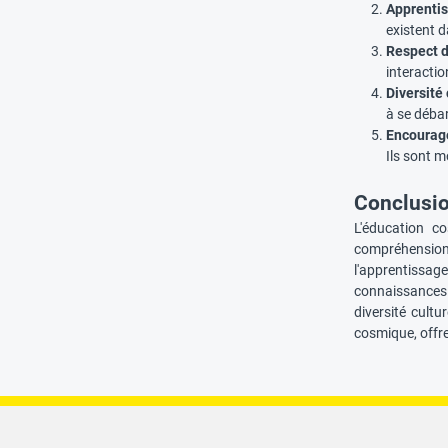
Apprentis
existent d
Respect d
interacti
Diversité 
à se déba
Encourager
Ils sont m
Conclusi
L'éducation c
compréhension 
l'apprentissag
connaissances
diversité cult
cosmique, offr