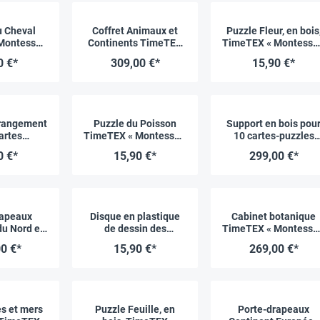
u Cheval
Coffret Animaux et
Puzzle Fleur, en bois
Montessori
Continents TimeTEX
TimeTEX « Montessor
um »
« Montessori
Premium »
0 €*
309,00 €*
15,90 €*
Premium »
 rangement
Puzzle du Poisson
Support en bois pou
artes
TimeTEX « Montessori
10 cartes-puzzles
ues, 3
Premium »
TimeTEX « Montessor
0 €*
15,90 €*
299,00 €*
iments,
Premium »
Montessori
um »
rapeaux
Disque en plastique
Cabinet botanique
u Nord et
de dessin des
TimeTEX « Montessor
TimeTEX
hémisphères
Premium »
0 €*
15,90 €*
269,00 €*
essori
TimeTEX « Montessori
um »
Premium »
es et mers
Puzzle Feuille, en
Porte-drapeaux