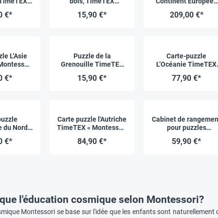
 TimeTEX
bois, TimeTEX
Continent Européen
essori
« Montessori
TimeTEX « Montessor
0 €*
15,90 €*
209,00 €*
um »
Premium »
Premium »
le L’Asie
Puzzle de la
Carte-puzzle
Montessori
Grenouille TimeTEX
L’Océanie TimeTEX
um »
« Montessori
« Montessori
0 €*
15,90 €*
77,90 €*
Premium »
Premium »
puzzle
Carte puzzle l'Autriche
Cabinet de rangemen
e du Nord
TimeTEX « Montessori
pour puzzles
Montessori
Premium »
botaniques, 3
0 €*
84,90 €*
59,90 €*
um »
compartiments,
TimeTEX « Montessor
Premium »
 que l'éducation cosmique selon Montessori?
mique Montessori se base sur l'idée que les enfants sont naturellement c