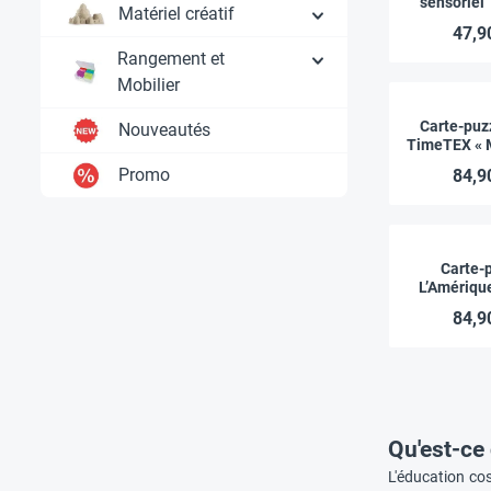
sensoriel
Matériel créatif
« Mont
47,9
Premi
Rangement et
Mobilier
Carte-puzz
Nouveautés
TimeTEX « 
Premi
Promo
84,9
Carte-
L’Amériqu
TimeTEX « 
84,9
Premi
Qu'est-ce
L'éducation cos