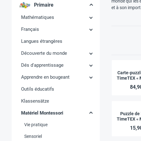
monde qui les e
Primaire
et à son import
Mathématiques
Français
Langues étrangères
Découverte du monde
Dés d'apprentissage
Carte-puzzl
Apprendre en bougeant
TimeTEX « 
Premi
84,9
Outils éducatifs
Klassensätze
Matériel Montessori
Puzzle de 
TimeTEX « 
Premi
Vie pratique
15,9
Sensoriel