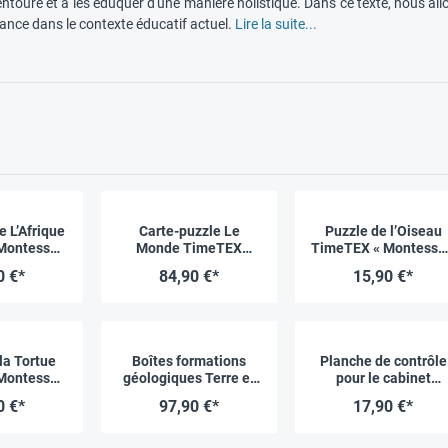
ntoure et à les éduquer d'une manière holistique. Dans ce texte, nous al
ance dans le contexte éducatif actuel.
Lire la suite...
e L’Afrique
Carte-puzzle Le
Puzzle de l’Oiseau
Montessori
Monde TimeTEX
TimeTEX « Montessor
um »
« Montessori
Premium »
0 €*
84,90 €*
15,90 €*
Premium »
la Tortue
Boîtes formations
Planche de contrôle
Montessori
géologiques Terre et
pour le cabinet
um »
Eau, 10 pcs, TimeTEX
botanique TimeTEX
0 €*
97,90 €*
17,90 €*
« Montessori
« Montessori
Premium »
Premium »