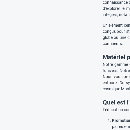
connaissance du
d'explorer le 
intégrés, notamm
Un élément cent
conçus pour sti
globe ou une c
continents.
Matériel 
Notre gamme c
l'univers. Not
Nous vous prop
entoure. Du sy
cosmique Montes
Quel est l
L'éducation co
Promotion
par eux-m