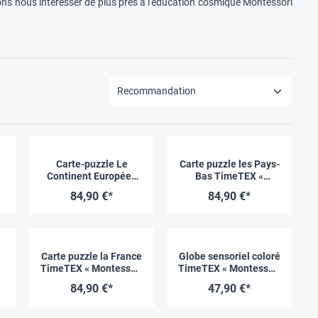
lons nous intéresser de plus près à l'éducation cosmique Montessori
Carte-puzzle Le
Carte puzzle les Pays-
i
Continent Européen
Bas TimeTEX «
TimeTEX « Montessori
Montessori Premium »
84,90 €*
84,90 €*
Premium »
Carte puzzle la France
Globe sensoriel coloré
TimeTEX « Montessori
TimeTEX « Montessori
Premium »
Premium »
84,90 €*
47,90 €*