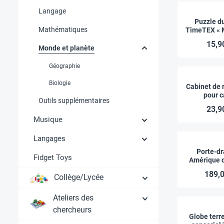
Langage
Puzzle d
Mathématiques
TimeTEX « 
Premi
15,9
Monde et planète
Géographie
Biologie
Cabinet de
pour c
Outils supplémentaires
botaniq
23,9
compart
Musique
TimeTEX « 
Premi
Langages
Porte-d
Fidget Toys
Amérique d
du Sud 
189,0
Collège/Lycée
« Mont
Premi
Ateliers des
chercheurs
Globe terr