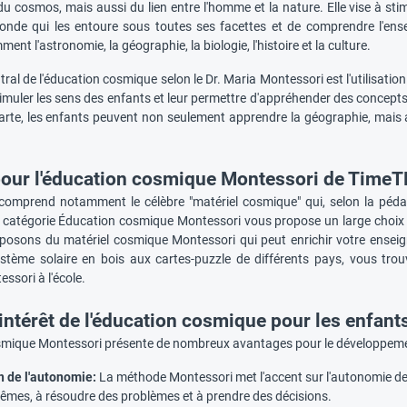
 cosmos, mais aussi du lien entre l'homme et la nature. Elle vise à stimu
monde qui les entoure sous toutes ses facettes et de comprendre l'en
ent l'astronomie, la géographie, la biologie, l'histoire et la culture.
ral de l'éducation cosmique selon le Dr. Maria Montessori est l'utilisatio
muler les sens des enfants et leur permettre d'appréhender des concepts
arte, les enfants peuvent non seulement apprendre la géographie, mais a
pour l'éducation cosmique Montessori de Time
omprend notamment le célèbre "matériel cosmique" qui, selon la péda
re catégorie Éducation cosmique Montessori vous propose un large choi
osons du matériel cosmique Montessori qui peut enrichir votre enseig
stème solaire en bois aux cartes-puzzle de différents pays, vous tro
sori à l'école.
'intérêt de l'éducation cosmique pour les enfant
smique Montessori présente de nombreux avantages pour le développement
 de l'autonomie:
La méthode Montessori met l'accent sur l'autonomie des
êmes, à résoudre des problèmes et à prendre des décisions.