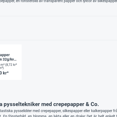
pepapper, en fönsterbild av transparent papper och lyktor av silkespapper
apper
m 32g/kvm
le
5 m²
(8,72 kr*
m²)
0 kr*
ka pysseltekniker med crepepapper & Co.
tastiska pysselidéer med crepepapper, silkespapper eller kalkerpapper f
t
. En fönsterbild, en blomma, en lykta eller en drake: Det är helt enkel