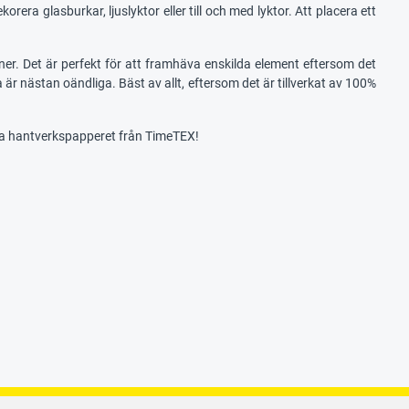
era glasburkar, ljuslyktor eller till och med lyktor. Att placera ett
oner. Det är perfekt för att framhäva enskilda element eftersom det
nästan oändliga. Bäst av allt, eftersom det är tillverkat av 100%
ga hantverkspapperet från TimeTEX!