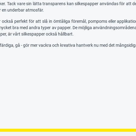
er. Tack vare sin lätta transparens kan silkespapper användas för att dekor
ar en underbar atmosfär.
 också perfekt för att slå in ömtåliga föremål, pompoms eller applikati
ycket bra med andra typer av papper. De möjliga användningsområdena är 
er, är vårt silkespapper också hållbart.
färdiga, gå - gör mer vackra och kreativa hantverk nu med det mångsidi