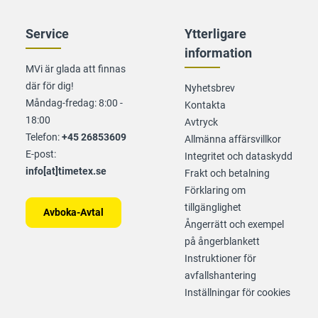
Service
Ytterligare
information
MVi är glada att finnas
där för dig!
Nyhetsbrev
Måndag-fredag: 8:00 -
Kontakta
18:00
Avtryck
Telefon:
+45 26853609
Allmänna affärsvillkor
E-post:
Integritet och dataskydd
info[at]timetex.se
Frakt och betalning
Förklaring om
tillgänglighet
Avboka-Avtal
Ångerrätt och exempel
på ångerblankett
Instruktioner för
avfallshantering
Inställningar för cookies