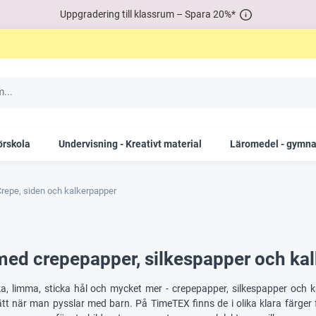
Uppgradering till klassrum – Spara 20%*
örskola
Undervisning - Kreativt material
Läromedel - gymna
repe, siden och kalkerpapper
med crepepapper, silkespapper och ka
vika, limma, sticka hål och mycket mer - crepepapper, silkespapper oc
tt när man pysslar med barn. På TimeTEX finns de i olika klara färger f