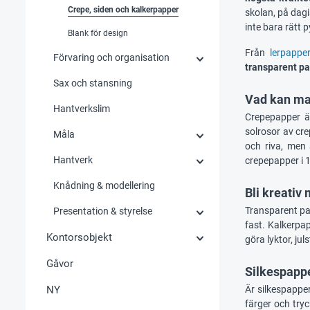
Crepe, siden och kalkerpapper
skolan, på dag
inte bara rätt 
Blank för design
Från
lerpappe
Förvaring och organisation
transparent pa
Sax och stansning
Vad kan ma
Hantverkslim
Crepepapper är
solrosor av cr
Måla
och riva, men 
Hantverk
crepepapper i 10
Knådning & modellering
Bli kreativ
Transparent pap
Presentation & styrelse
fast. Kalkerpa
Kontorsobjekt
göra lyktor, juls
Gåvor
Silkespappe
NY
Är silkespappe
färger och try