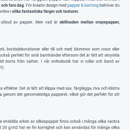
g och fars dag
. För kreativ design med
papper & kartong
behöver du
nline i
olika fantastiska färger och texturer.
rett utbud av papper. Men vad är
skillnaden mellan crepepapper,
rk, bordsdekorationer eller till och med blommor som rosor eller
också perfekt för små barnhänder eftersom det är lätt att skrynkla
et borta från vatten. I vår onlinebutik har vi rullar och band av
t).
ffekter. Det är lätt att klippa med sax, färglägga, riva och klistra
a genom det genomskinliga papperet, vilket gör det perfekt för att
 enskilda arken av silkespapper finns också i många olika vackra
st 20 g/m2 har en fin kornighet och kan användas för många olika