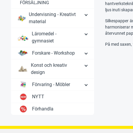
FÖRSÄLJNING
hantverksteknik
ljus inuti skap
Undervisning - Kreativt
Silkespapper är
material
harmoniserar m
Läromedel -
återvunnet papp
gymnasiet
På med saxen, 
Forskare - Workshop
Konst och kreativ
design
Förvaring - Möbler
NYTT
Förhandla