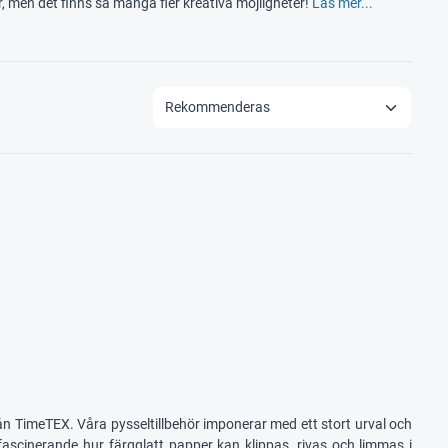
, men det finns så många fler kreativa möjligheter!
Läs mer...
rån TimeTEX. Våra pysseltillbehör imponerar med ett stort urval och
t fascinerande hur färgglatt papper kan klippas, rivas och limmas i