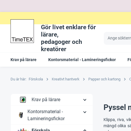
Gör livet enklare för
lärare,
pedagoger och
kreatörer
Krav på lärare
Kontorsmaterial - Lamineringsfickor
F
Du är här:
Förskola
Kreativt hantverk
Papper och kartong
C
Krav på lärare
Pyssel 
Kontorsmaterial -
Lamineringsfickor
Klippa, riva, 
mängd olika sä
Förskola