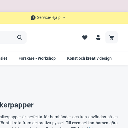
Service/Hjälp
siet
Forskare - Workshop
Konst och kreativ design
Fö
lkerpapper
h kalkerpapper är perfekta för barnhänder och kan användas på en
ör att trolla fram dekorativa pyssel. Till exempel kan barnen göra