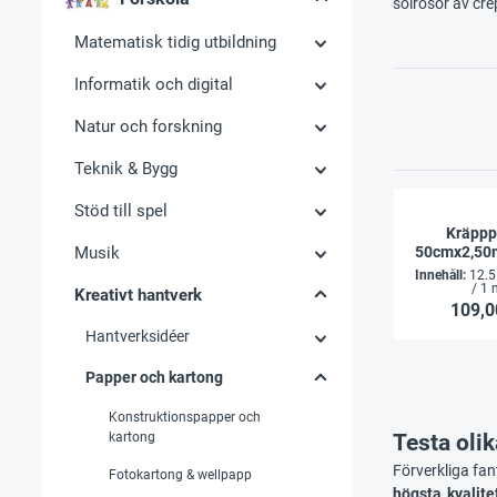
solrosor av cre
Matematisk tidig utbildning
Informatik och digital
Natur och forskning
Teknik & Bygg
Stöd till spel
Kräppp
Musik
50cmx2,50
rul
Innehåll:
12.
/ 1 
Kreativt hantverk
109,0
Hantverksidéer
Papper och kartong
Konstruktionspapper och
kartong
Testa oli
Förverkliga fan
Fotokartong & wellpapp
högsta kvalite