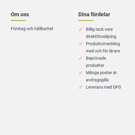
Om oss
Dina fördelar
Företag och hållbarhet
Billig tack vare
direktförsäljning
Produktutveckling
med och för lärare
Beprövade
produkter
Många poster är
avdragsgilla
Leverans med DPD