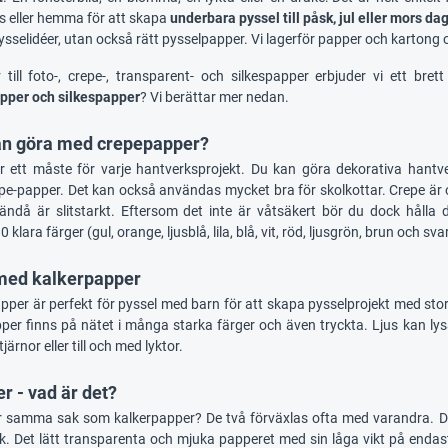
is eller hemma för att skapa
underbara pyssel till påsk, jul eller mors da
pysselidéer, utan också rätt pysselpapper. Vi lagerför papper och kartong o
r
till foto-, crepe-, transparent- och silkespapper erbjuder vi ett b
pper och silkespapper
? Vi berättar mer nedan.
n göra med crepepapper?
 ett måste för varje hantverksprojekt. Du kan göra dekorativa hantve
epe-papper. Det kan också användas mycket bra för skolkottar. Crepe är 
ändå är slitstarkt. Eftersom det inte är våtsäkert bör du dock hålla d
 klara färger (gul, orange, ljusblå, lila, blå, vit, röd, ljusgrön, brun och svar
 med kalkerpapper
per är perfekt för pyssel med barn för att skapa pysselprojekt med stora e
pper finns på nätet i många starka färger och även tryckta. Ljus kan lys
tjärnor eller till och med lyktor.
r - vad är det?
r samma sak som kalkerpapper? De två förväxlas ofta med varandra. De
ck. Det lätt transparenta och mjuka papperet med sin låga vikt på enda