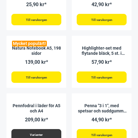
enheter)
25,90 kr*
42,90 kr*
Till varukorgen
Till varukorgen
Mycket populärt!
Natura Notebook A5, 198
Highlighter-set med
sidor
flytande bläck, 5 st. i
påse
139,00 kr*
57,90 kr*
Till varukorgen
Till varukorgen
Pennfodral i läder för A5
Penna "3 i 1", med
och A4
spetsar och suddgummi,
175 mm
209,00 kr*
44,90 kr*
Varianter
Till varukorgen