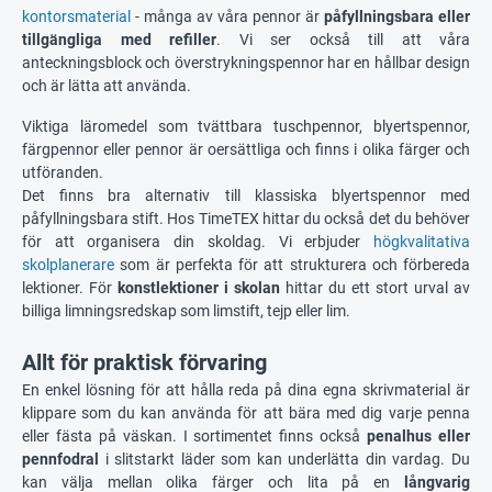
kontorsmaterial
- många av våra pennor är
påfyllningsbara eller
tillgängliga med refiller
. Vi ser också till att våra
anteckningsblock och överstrykningspennor har en hållbar design
och är lätta att använda.
Viktiga läromedel som
tvättbara tuschpennor
, blyertspennor,
färgpennor eller pennor är oersättliga och finns i olika färger och
utföranden.
Det finns bra alternativ till klassiska blyertspennor med
påfyllningsbara stift. Hos TimeTEX hittar du också det du behöver
för att organisera din skoldag. Vi erbjuder
högkvalitativa
skolplanerare
som är perfekta för att strukturera och förbereda
lektioner. För
konstlektioner i skolan
hittar du ett stort urval av
billiga limningsredskap som limstift, tejp eller lim.
Allt för praktisk förvaring
En enkel lösning för att hålla reda på dina egna skrivmaterial är
klippare som du kan använda för att bära med dig varje penna
eller fästa på väskan. I sortimentet finns också
penalhus eller
pennfodral
i slitstarkt läder som kan underlätta din vardag. Du
kan välja mellan olika färger och lita på en
långvarig