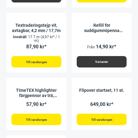
Textraderingstejp vit,
Refill för
avtagbar, 4,2 mm / 17,7m
suddgummipenna
"Magic" (2 st.)
Innehåll:
17.7 m
(4,97 kr* / 1
m)
87,90 kr*
14,90 kr*
Från
Varianter
Till varukorgen
TimeTEX highlighter
Flipover startset, 11 st.
färgpennor av trä,
sexkantiga, 12 st. i 5
57,90 kr*
649,00 kr*
färger
Till varukorgen
Till varukorgen