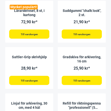
Mycket populärt!
Lärarskrivset, 8 st, i
Suddgummi "chalk look",
kartong
2 st.
72,90 kr*
21,90 kr*
Till varukorgen
Till varukorgen
Sattler-Grip skrivhjälp
Gradskiva för arkivering,
16 cm
28,90 kr*
25,90 kr*
Till varukorgen
Till varukorgen
Linjal för arkivering, 30
Refill för riktningspenna
cm, med 4 hål
"professionell" (5