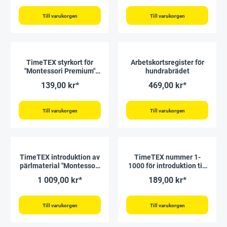
Till varukorgen
Till varukorgen
TimeTEX styrkort för
Arbetskortsregister för
"Montessori Premium"
hundrabrädet
hundrakort
139,00 kr*
469,00 kr*
Till varukorgen
Till varukorgen
TimeTEX introduktion av
TimeTEX nummer 1-
pärlmaterial "Montessori
1000 för introduktion till
Premium"
decimalsystemet, i
1 009,00 kr*
189,00 kr*
"Montessori Premium"-
facket
Till varukorgen
Till varukorgen