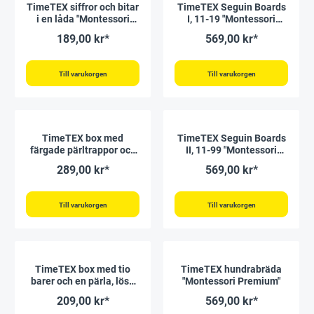
TimeTEX siffror och bitar
TimeTEX Seguin Boards
i en låda "Montessori
I, 11-19 "Montessori
Premium"
Premium"
189,00 kr*
569,00 kr*
Till varukorgen
Till varukorgen
TimeTEX box med
TimeTEX Seguin Boards
färgade pärltrappor och
II, 11-99 "Montessori
tio stänger, lösa pärlor
Premium"
289,00 kr*
569,00 kr*
"Montessori Premium"
Till varukorgen
Till varukorgen
TimeTEX box med tio
TimeTEX hundrabräda
barer och en pärla, lösa
"Montessori Premium"
pärlor "Montessori
209,00 kr*
569,00 kr*
Premium"