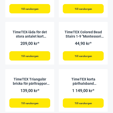
Till varukorgen
Till varukorgen
TimeTEX-låda för det
TimeTEX Colored Bead
stora antalet kort
Stairs 1-9 "Montessori
"Montessori Premium"
Premium"
209,00 kr*
44,90 kr*
Till varukorgen
Till varukorgen
TimeTEX Triangulär
TimeTEX korta
bricka för pärltrappor
pärlhalsband
"Montessori Premium"
"Montessori Premium"
139,00 kr*
1 149,00 kr*
Till varukorgen
Till varukorgen