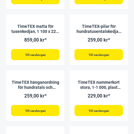
TimeTEX matta för
TimeTEX-pilar för
tusenkedjan, 1 100 x 22,5
hundratusentalskedjan
cm "Montessori Premium"
"Montessori Premium"
859,00 kr*
259,00 kr*
Till varukorgen
Till varukorgen
TimeTEX hänganordning
TimeTEX nummerkort
för hundratals och
stora, 1-1 000, plast
tusentals kedja
"Montessori Premium"
259,00 kr*
229,00 kr*
"Montessori Premium"
Till varukorgen
Till varukorgen