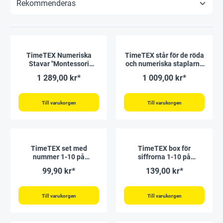
TimeTEX Numeriska
TimeTEX står för de röda
Stavar "Montessori
och numeriska staplarna
Premium"
"Montessori Premium"
1 289,00 kr*
1 009,00 kr*
Till varukorgen
Till varukorgen
TimeTEX set med
TimeTEX box för
nummer 1-10 på
siffrorna 1-10 på
träskivor "Montessori
träskivor "Montessori
99,90 kr*
139,00 kr*
Premium"
Premium"
Till varukorgen
Till varukorgen