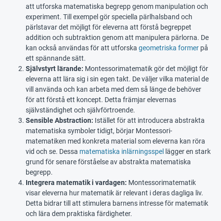
att utforska matematiska begrepp genom manipulation och
experiment. Till exempel gör speciella pärlhalsband och
pärlstavar det möjligt för eleverna att förstå begreppet
addition och subtraktion genom att manipulera pärlorna. De
kan också användas för att utforska
geometriska former
på
ett spännande sätt.
Självstyrt lärande:
Montessorimatematik gör det möjligt för
eleverna att lära sig i sin egen takt. De väljer vilka material de
vill använda och kan arbeta med dem så länge de behöver
för att förstå ett koncept. Detta främjar elevernas
självständighet och självförtroende.
Sensible Abstraction:
Istället för att introducera abstrakta
matematiska symboler tidigt, börjar Montessori-
matematiken med konkreta material som eleverna kan röra
vid och se. Dessa
matematiska inlärningsspel
lägger en stark
grund för senare förståelse av abstrakta matematiska
begrepp.
Integrera matematik i vardagen:
Montessorimatematik
visar eleverna hur matematik är relevant i deras dagliga liv.
Detta bidrar till att stimulera barnens intresse för matematik
och lära dem praktiska färdigheter.