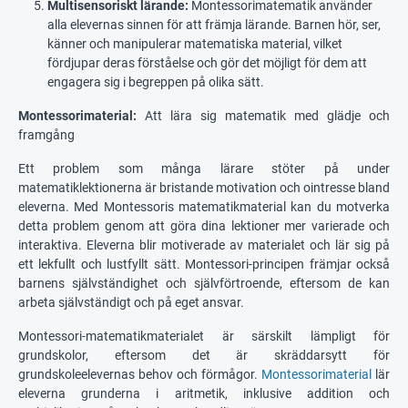
Multisensoriskt lärande:
Montessorimatematik använder
alla elevernas sinnen för att främja lärande. Barnen hör, ser,
känner och manipulerar matematiska material, vilket
fördjupar deras förståelse och gör det möjligt för dem att
engagera sig i begreppen på olika sätt.
Montessorimaterial:
Att lära sig matematik med glädje och
framgång
Ett problem som många lärare stöter på under
matematiklektionerna är bristande motivation och ointresse bland
eleverna. Med Montessoris matematikmaterial kan du motverka
detta problem genom att göra dina lektioner mer varierade och
interaktiva. Eleverna blir motiverade av materialet och lär sig på
ett lekfullt och lustfyllt sätt. Montessori-principen främjar också
barnens självständighet och självförtroende, eftersom de kan
arbeta självständigt och på eget ansvar.
Montessori-matematikmaterialet är särskilt lämpligt för
grundskolor, eftersom det är skräddarsytt för
grundskoleelevernas behov och förmågor.
Montessorimaterial
lär
eleverna grunderna i aritmetik, inklusive addition och