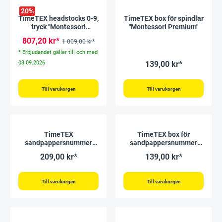
20
%
TimeTEX headstocks 0-9,
TimeTEX box för spindlar
tryck "Montessori
"Montessori Premium"
Premium"
807,20 kr*
1 009,00 kr*
* Erbjudandet gäller till och med
03.09.2026
139,00 kr*
Till varukorgen
Till varukorgen
TimeTEX
TimeTEX box för
sandpappersnummer
sandpappersnummer
"Montessori Premium"
"Montessori Premium"
209,00 kr*
139,00 kr*
Till varukorgen
Till varukorgen