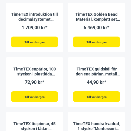
TimeTEX introduktion till
TimeTEX Golden Bead
decimalsystemet
Material, komplett set
"Montessori Premium"
"Montessori Premium"
1 709,00 kr*
6 469,00 kr*
Till varukorgen
Till varukorgen
TimeTEX enpärlor, 100
TimeTEX guldskål för
stycken i plastlåda
den ena pärlan, metall
"Montessori Premium"
"Montessori Premium"
72,90 kr*
44,90 kr*
Till varukorgen
Till varukorgen
TimeTEX tio pinnar, 45
TimeTEX hundra kvadrat,
stycken i lådan
1 stycke "Montessori