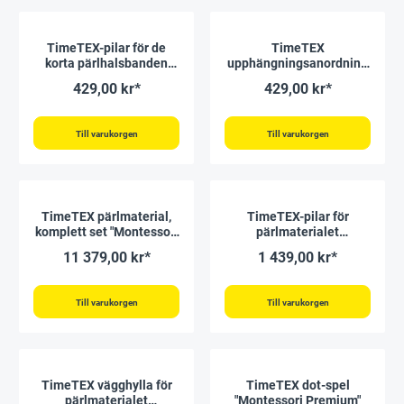
TimeTEX-pilar för de
TimeTEX
korta pärlhalsbanden
upphängningsanordning
"Montessori Premium"
för korta pärlhalsband
429,00 kr*
429,00 kr*
"Montessori Premium"
Till varukorgen
Till varukorgen
TimeTEX pärlmaterial,
TimeTEX-pilar för
komplett set "Montessori
pärlmaterialet
Premium"
"Montessori Premium"
11 379,00 kr*
1 439,00 kr*
Till varukorgen
Till varukorgen
TimeTEX vägghylla för
TimeTEX dot-spel
pärlmaterialet
"Montessori Premium"