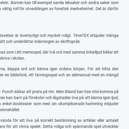
heten. Barnen kan till exempel samla leksaker och andra saker som
viktig roll för utvecklingen av fonetisk medvetenhet. Det är därför
 stavelser är äventyrligt och mycket roligt. TimeTEX erbjuder många
tt och underlättar inlärningen av skriftspråk.
as som i ett memospel, där två ord med samma initialljud bildar ett
skriva i skolan.
ma, klappa ord och känna igen ordens början. För att hitta den
ler en bilderbok, ett tärningsspel och en idémanual med en mängd
äsa: Punch älskar att prata på rim. Men ibland kan han inte komma på
 kan barn på förskolor och lågstadier öva på att känna igen ljud,
 en enkel dockteater som med sin okomplicerade hantering inbjuder
sinnehållet.
ända för att öva på korrekt bestämning av artiklar eller antalet
re för att vinna spelet. Detta roliga och spännande spel utvecklar