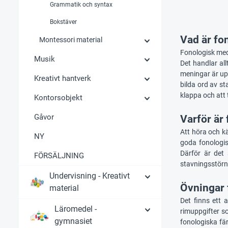
Grammatik och syntax
Bokstäver
Vad är fo
Montessori material
Fonologisk medv
Musik
Det handlar al
meningar är up
Kreativt hantverk
bilda ord av st
klappa och att t
Kontorsobjekt
Gåvor
Varför är
Att höra och kä
NY
goda fonologis
Därför är det 
FÖRSÄLJNING
stavningsstörni
Undervisning - Kreativt
Övningar 
material
Det finns ett 
Läromedel -
rimuppgifter s
gymnasiet
fonologiska fär