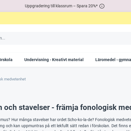
Uppgradering till klassrum – Spara 20%*
örskola
Undervisning - Kreativt material
Läromedel - gymna
sk medvetenhet
im och stavelser - främja fonologisk 
mus? Hur många stavelser har ordet Scho-ko-la-de? Fonologisk medvetenh
ing och kan uppmuntras på ett lekfullt sätt redan i förskolan. Det finn