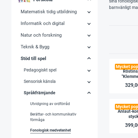
sina fonologiska
barnvänligt mat
Matematisk tidig utbildning
Informatik och digital
Natur och forskning
Teknik & Bygg
Stöd till spel
Mycket pop
Pedagogiskt spel
Röstins
"Klemmer
Sensorisk känsla
329,0
Språkfrämjande
Utvidgning av ordförråd
Mycket pop
Anlaut-kor
Berättar- och kommunikativ
styc
förmåga
399,0
Fonologisk medvetenhet