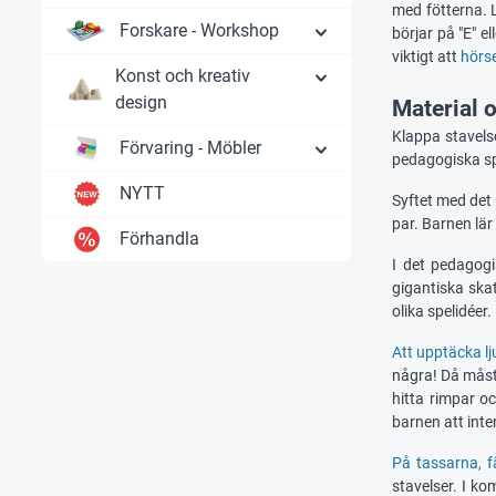
med fötterna. 
Forskare - Workshop
börjar på "E" e
viktigt att
hörs
Konst och kreativ
design
Material 
Klappa stavelse
Förvaring - Möbler
pedagogiska spe
NYTT
Syftet med det 
par. Barnen lär 
Förhandla
I det pedagog
gigantiska ska
olika spelidéer.
Att upptäcka l
några! Då måst
hitta rimpar o
barnen att inte
På tassarna, f
stavelser. I k