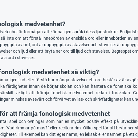
nologisk medvetenhet?
etenhet är förmågan att känna igen språk i dess ljudstruktur. En ljudstru
ltså inte om att förstå innebörden av enskilda ord eller innebörden av 
pbyggda av ord, ord är uppbyggda av stavelser och stavelser är uppbygg
avelser och ljud eller att bryta ner ord till ljud och stavelser. Begreppet o
ala ord i stavelser.
 fonologisk medvetenhet så viktig?
nna igen ljud eller förstå hur många stavelser ett ord består av är avgö
ka färdigheter innan de börjar skolan och kan hantera de fonetiska komp
särskilt viktigt att främja fonetisk medvetenhet redan i förskolan. 
ngar minskas avsevärt och förvärvet av läs- och skrivfärdigheter kan un
för att främja fonologisk medvetenhet
antal spel och övningar som har en mycket positiv effekt på utveckl
om "Vad rimmar på mus?" eller recitera rim. Olika spel för att bryta ner
digheter. Till exempel kan ditt eget namn, en leksak eller namnet på ett 