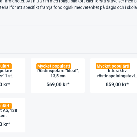
 färdigheter. Att hitta rim med roliga bildkort eller förstå stavelser med b
erial för att specifikt främja fonologisk medvetenhet på dagis och i skol
ulärt!
Mycket populärt!
Mycket populärt!
pelare
Röstinspelare "Ideal",
Interaktiv
" 1 st.
13,5 cm
röstinspelningstavl
med 30 fickor för
0 kr*
569,00 kr*
859,00 kr*
piktogram och annat
TTS
ulärt!
t A5, 138
ken.
0 kr*