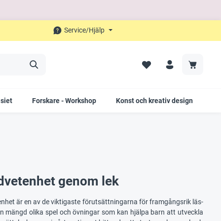
Service/Hjälp
siet
Forskare - Workshop
Konst och kreativ design
Fö
medvetenhet genom lek
et är en av de viktigaste förutsättningarna för framgångsrik läs-
s en mängd olika spel och övningar som kan hjälpa barn att utveckla