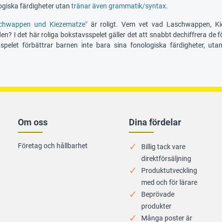
ogiska färdigheter utan
tränar även grammatik/syntax
.
chwappen und Kiezematze"
är roligt. Vem vet vad Laschwappen, Ki
n? I det här roliga bokstavsspelet gäller det att snabbt dechiffrera de
tspelet förbättrar barnen inte bara sina fonologiska färdigheter, u
Om oss
Dina fördelar
Företag och hållbarhet
Billig tack vare
direktförsäljning
Produktutveckling
med och för lärare
Beprövade
produkter
Många poster är