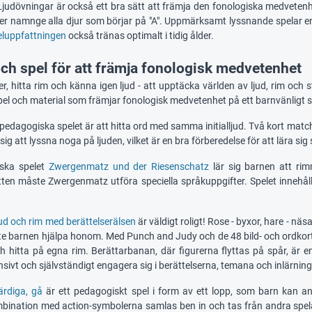
Ljudövningar är också ett bra sätt att främja den fonologiska medveten
ller namnge alla djur som börjar på "A". Uppmärksamt lyssnande spelar en 
eluppfattningen
också tränas optimalt i tidig ålder.
och spel för att främja fonologisk medvetenhet
r, hitta rim och känna igen ljud - att upptäcka världen av ljud, rim och
l och material som främjar fonologisk medvetenhet på ett barnvänligt sä
pedagogiska spelet är att hitta ord med samma initialljud. Två kort match
sig att lyssna noga på ljuden, vilket är en bra förberedelse för att lära sig 
iska spelet
Zwergenmatz und der Riesenschatz
lär sig barnen att rim
tten måste Zwergenmatz utföra speciella språkuppgifter. Spelet innehål
jud och rim med berättelserälsen
är väldigt roligt! Rose - byxor, hare - n
e barnen hjälpa honom. Med Punch and Judy och de 48 bild- och ordkorten
ch hitta på egna rim. Berättarbanan, där figurerna flyttas på spår, är
nsivt och självständigt engagera sig i berättelserna, temana och inlärning
ärdiga, gå
är ett pedagogiskt spel i form av ett lopp, som barn kan anv
ombination med action-symbolerna samlas ben in och tas från andra spela