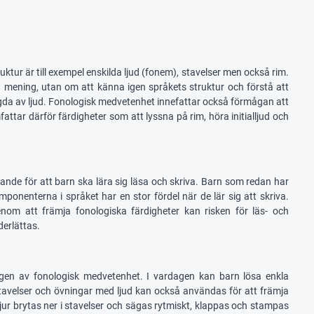
ktur är till exempel enskilda ljud (fonem), stavelser men också rim.
en mening, utan om att känna igen språkets struktur och förstå att
da av ljud. Fonologisk medvetenhet innefattar också förmågan att
mfattar därför färdigheter som att lyssna på rim, höra initialljud och
rande för att barn ska lära sig läsa och skriva. Barn som redan har
onenterna i språket har en stor fördel när de lär sig att skriva.
Genom att främja fonologiska färdigheter kan risken för läs- och
derlättas.
ingen av fonologisk medvetenhet. I vardagen kan barn lösa enkla
 stavelser och övningar med ljud kan också användas för att främja
djur brytas ner i stavelser och sägas rytmiskt, klappas och stampas