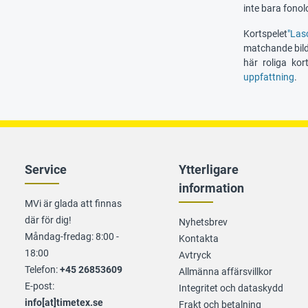
inte bara fonol
Kortspelet
"Las
matchande bilde
här roliga kor
uppfattning
.
Service
Ytterligare
information
MVi är glada att finnas
där för dig!
Nyhetsbrev
Måndag-fredag: 8:00 -
Kontakta
18:00
Avtryck
Telefon:
+45 26853609
Allmänna affärsvillkor
E-post:
Integritet och dataskydd
info[at]timetex.se
Frakt och betalning