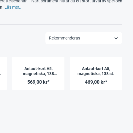
erättelsebanan - i vårt sortiment hittar du ett stort urval av spel och
an.
Läs mer...
Anlaut-kort A5,
Anlaut-kort A5,
a
magnetiska, 138
magnetiska, 138 st.
stycken, i kartong
569,00 kr*
469,00 kr*
.