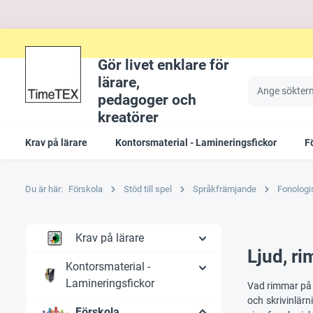
Gör livet enklare för
lärare,
pedagoger och
kreatörer
Krav på lärare
Kontorsmaterial - Lamineringsfickor
F
Du är här:
Förskola
Stöd till spel
Språkfrämjande
Fonologi
Krav på lärare
Ljud, r
Kontorsmaterial -
Lamineringsfickor
Vad rimmar på 
och skrivinlärn
Förskola