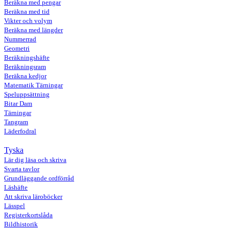
Beräkna med pengar
Beräkna med tid
Vikter och volym
Beräkna med längder
Nummerrad
Geometri
Beräkningshäfte
Beräkningsram
Beräkna kedjor
Matematik Tärningar
Speluppsättning
Bitar Dam
Tärningar
Tangram
Läderfodral
Tyska
Lär dig läsa och skriva
Svarta tavlor
Grundläggande ordförråd
Läshäfte
Att skriva läroböcker
Lässpel
Registerkortslåda
Bildhistorik