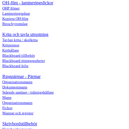
OH-film - lamineringsfickor
OHP filmer
Lamineringspåsar
Kopiera OH-film
Broschyromslag
Krita och tavla utrustning
Tavlan krita / skolkrita
Kritpennor
Krithållare
Blackboard tillbehör
Blackboard ritningsenheter
Blackboard folie
Ringpärmar - Pärmar
Organisationsmapp
Dokumentmapp
Stående samlare - tidningshållare
Mapp
Organisationsmapp
Fickor
Mappar och register
Skrivbordstillbehör