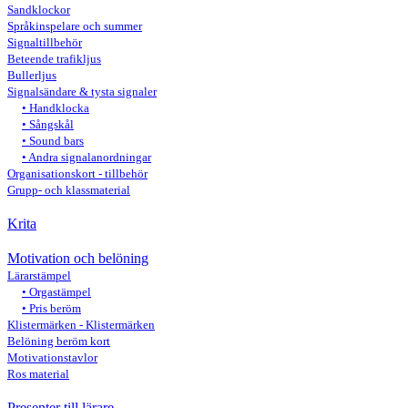
Sandklockor
Språkinspelare och summer
Signaltillbehör
Beteende trafikljus
Bullerljus
Signalsändare & tysta signaler
Handklocka
Sångskål
Sound bars
Andra signalanordningar
Organisationskort - tillbehör
Grupp- och klassmaterial
Krita
Motivation och belöning
Lärarstämpel
Orgastämpel
Pris beröm
Klistermärken - Klistermärken
Belöning beröm kort
Motivationstavlor
Ros material
Presenter till lärare