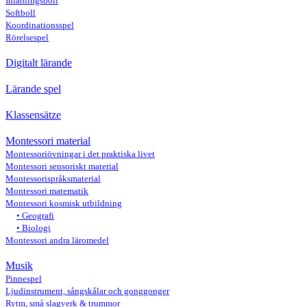
Inlärningsboll
Softboll
Koordinationsspel
Rörelsespel
Digitalt lärande
Lärande spel
Klassensätze
Montessori material
Montessoriövningar i det praktiska livet
Montessori sensoriskt material
Montessorispråksmaterial
Montessori matematik
Montessori kosmisk utbildning
Geografi
Biologi
Montessori andra läromedel
Musik
Pinnespel
Ljudinstrument, sångskålar och gonggonger
Rytm, små slagverk & trummor