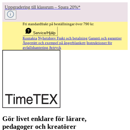
Uppgradering till klassrum – Spara 20%*
Fri standardfrakt på beställningar över 790 kr.
Service/Hjälp
Kontakta
Nyhetsbrev
Frakt och betalning
Garanti och garantier
Ångerrätt och exempel på ångerblankett
Instruktioner för
avfallshantering
Avtryck
Gör livet enklare för lärare,
pedagoger och kreatörer