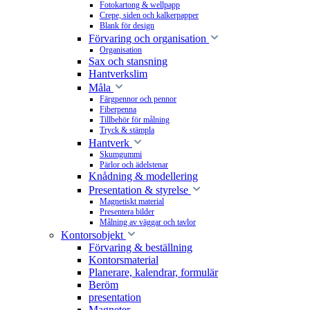
Fotokartong & wellpapp
Crepe, siden och kalkerpapper
Blank för design
Förvaring och organisation
Organisation
Sax och stansning
Hantverkslim
Måla
Färgpennor och pennor
Fiberpenna
Tillbehör för målning
Tryck & stämpla
Hantverk
Skumgummi
Pärlor och ädelstenar
Knådning & modellering
Presentation & styrelse
Magnetiskt material
Presentera bilder
Målning av väggar och tavlor
Kontorsobjekt
Förvaring & beställning
Kontorsmaterial
Planerare, kalendrar, formulär
Beröm
presentation
Magneter