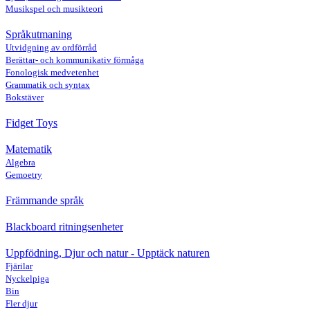
Musikspel och musikteori
Språkutmaning
Utvidgning av ordförråd
Berättar- och kommunikativ förmåga
Fonologisk medvetenhet
Grammatik och syntax
Bokstäver
Fidget Toys
Matematik
Algebra
Gemoetry
Främmande språk
Blackboard ritningsenheter
Uppfödning, Djur och natur - Upptäck naturen
Fjärilar
Nyckelpiga
Bin
Fler djur