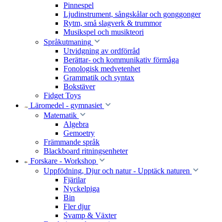
Pinnespel
Ljudinstrument, sångskålar och gonggonger
Rytm, små slagverk & trummor
Musikspel och musikteori
Språkutmaning
Utvidgning av ordförråd
Berättar- och kommunikativ förmåga
Fonologisk medvetenhet
Grammatik och syntax
Bokstäver
Fidget Toys
Läromedel - gymnasiet
Matematik
Algebra
Gemoetry
Främmande språk
Blackboard ritningsenheter
Forskare - Workshop
Uppfödning, Djur och natur - Upptäck naturen
Fjärilar
Nyckelpiga
Bin
Fler djur
Svamp & Växter