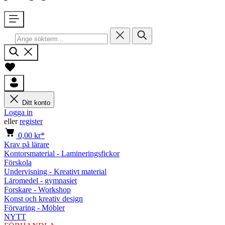
Ditt konto
Logga in
eller
register
0,00 kr*
Krav på lärare
Kontorsmaterial - Lamineringsfickor
Förskola
Undervisning - Kreativt material
Läromedel - gymnasiet
Forskare - Workshop
Konst och kreativ design
Förvaring - Möbler
NYTT