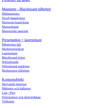
Magneter - Blackboard-tillbehör
Häftmagneter
Neodymmagneter
Magneter-band-bitar
Magnetband
Magnetiskt material
Presentation + laserpekare
Måttlighet fall
Modereringskort
Laserpekare
Blackboard-folier
Whiteboards
Whiteboard markörer
Moderering tillbehör
Kontorsobjekt
Skrivande material
Häftning och häftning
Lim - Pins
Foliepennor och skrivredskap
Tillbehör