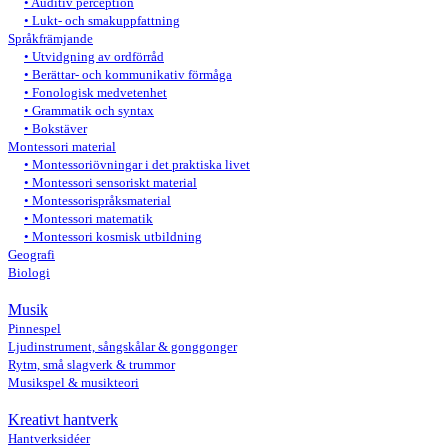
Auditiv perception
Lukt- och smakuppfattning
Språkfrämjande
Utvidgning av ordförråd
Berättar- och kommunikativ förmåga
Fonologisk medvetenhet
Grammatik och syntax
Bokstäver
Montessori material
Montessoriövningar i det praktiska livet
Montessori sensoriskt material
Montessorispråksmaterial
Montessori matematik
Montessori kosmisk utbildning
Geografi
Biologi
Musik
Pinnespel
Ljudinstrument, sångskålar & gonggonger
Rytm, små slagverk & trummor
Musikspel & musikteori
Kreativt hantverk
Hantverksidéer