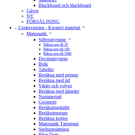
Blackboard och blackboard
Gåvor
NY
FÖRSÄLJNING
Undervisning - Kreativt material
Matematik
Sifferutrymme
Räkna upp till 20
Räkna upp till 100
Räkna upp till 1000
Decimalsystem
Bråk
Tabeller
Beräkna med pengar
Beräkna med tid
Vikter och volym
Beräkna med längder
Nummerrad
Geometri
Beräkningshäfte
Beräkningsram
Beräkna kedjor
Matematik Tärningar
Speluppsättning
Bitar Dam