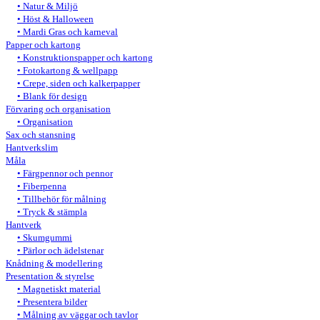
Natur & Miljö
Höst & Halloween
Mardi Gras och karneval
Papper och kartong
Konstruktionspapper och kartong
Fotokartong & wellpapp
Crepe, siden och kalkerpapper
Blank för design
Förvaring och organisation
Organisation
Sax och stansning
Hantverkslim
Måla
Färgpennor och pennor
Fiberpenna
Tillbehör för målning
Tryck & stämpla
Hantverk
Skumgummi
Pärlor och ädelstenar
Knådning & modellering
Presentation & styrelse
Magnetiskt material
Presentera bilder
Målning av väggar och tavlor