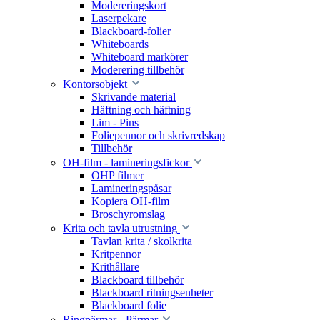
Modereringskort
Laserpekare
Blackboard-folier
Whiteboards
Whiteboard markörer
Moderering tillbehör
Kontorsobjekt
Skrivande material
Häftning och häftning
Lim - Pins
Foliepennor och skrivredskap
Tillbehör
OH-film - lamineringsfickor
OHP filmer
Lamineringspåsar
Kopiera OH-film
Broschyromslag
Krita och tavla utrustning
Tavlan krita / skolkrita
Kritpennor
Krithållare
Blackboard tillbehör
Blackboard ritningsenheter
Blackboard folie
Ringpärmar - Pärmar