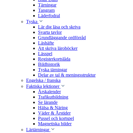
Tärningar
Tangram
Läderfodral
Tyska
Lär dig läsa och skriva
Svarta tavlor
Grundläggande ordförråd
Läshäfte
Att skriva läroböcker
Lässpel
Registerkortslåda
Bildhistorik
Tyska tärningar
Delar av tal & meningsstruktur
Engelska / franska
Faktiska lektioner
Årskalender
Trafikutbildning
Se lärande
Hälsa & Näring
Väder & Årstider
Pussel och kortspel
Magnetiska bilder
Lärtärningar