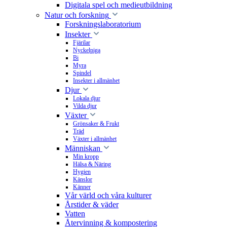
Digitala spel och medieutbildning
Natur och forskning
Forskningslaboratorium
Insekter
Fjärilar
Nyckelpiga
Bi
Myra
Spindel
Insekter i allmänhet
Djur
Lokala djur
Vilda djur
Växter
Grönsaker & Frukt
Träd
Växter i allmänhet
Människan
Min kropp
Hälsa & Näring
Hygien
Känslor
Känner
Vår värld och våra kulturer
Årstider & väder
Vatten
Återvinning & kompostering