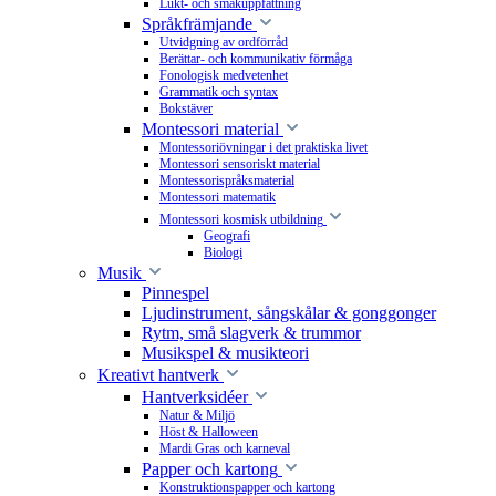
Lukt- och smakuppfattning
Språkfrämjande
Utvidgning av ordförråd
Berättar- och kommunikativ förmåga
Fonologisk medvetenhet
Grammatik och syntax
Bokstäver
Montessori material
Montessoriövningar i det praktiska livet
Montessori sensoriskt material
Montessorispråksmaterial
Montessori matematik
Montessori kosmisk utbildning
Geografi
Biologi
Musik
Pinnespel
Ljudinstrument, sångskålar & gonggonger
Rytm, små slagverk & trummor
Musikspel & musikteori
Kreativt hantverk
Hantverksidéer
Natur & Miljö
Höst & Halloween
Mardi Gras och karneval
Papper och kartong
Konstruktionspapper och kartong