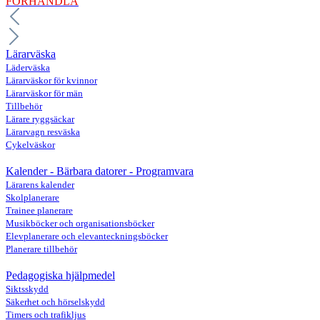
FÖRHANDLA
Lärarväska
Läderväska
Lärarväskor för kvinnor
Lärarväskor för män
Tillbehör
Lärare ryggsäckar
Lärarvagn resväska
Cykelväskor
Kalender - Bärbara datorer - Programvara
Lärarens kalender
Skolplanerare
Trainee planerare
Musikböcker och organisationsböcker
Elevplanerare och elevanteckningsböcker
Planerare tillbehör
Pedagogiska hjälpmedel
Siktsskydd
Säkerhet och hörselskydd
Timers och trafikljus