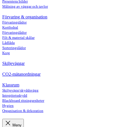
Presentera bilder
Målning av väggar och tavlor
Förvaring & organisation
Förvaringslådor
Kortfodral
Förvaringslådor
Filt & material skålar
Lådlåda
Sorteringslådor
Korg
Skiljeväggar
CO2-mätanordningar
Klassrum
Skiljevägg/skyddsvägg
Integritetsskydd
Blackboard ritningsenheter
Hygien
Organisation & dekoration
Meny