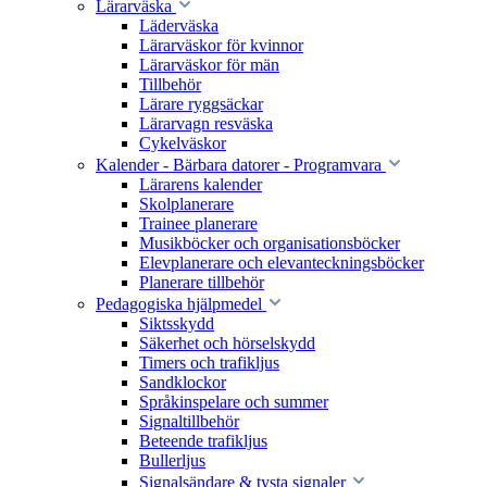
Lärarväska
Läderväska
Lärarväskor för kvinnor
Lärarväskor för män
Tillbehör
Lärare ryggsäckar
Lärarvagn resväska
Cykelväskor
Kalender - Bärbara datorer - Programvara
Lärarens kalender
Skolplanerare
Trainee planerare
Musikböcker och organisationsböcker
Elevplanerare och elevanteckningsböcker
Planerare tillbehör
Pedagogiska hjälpmedel
Siktsskydd
Säkerhet och hörselskydd
Timers och trafikljus
Sandklockor
Språkinspelare och summer
Signaltillbehör
Beteende trafikljus
Bullerljus
Signalsändare & tysta signaler