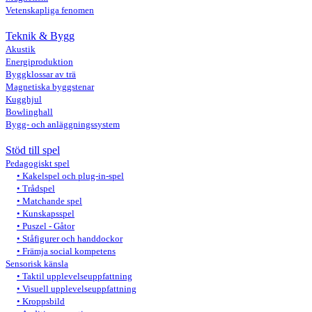
Vetenskapliga fenomen
Teknik & Bygg
Akustik
Energiproduktion
Byggklossar av trä
Magnetiska byggstenar
Kugghjul
Bowlinghall
Bygg- och anläggningssystem
Stöd till spel
Pedagogiskt spel
Kakelspel och plug-in-spel
Trådspel
Matchande spel
Kunskapsspel
Puszel - Gåtor
Ståfigurer och handdockor
Främja social kompetens
Sensorisk känsla
Taktil upplevelseuppfattning
Visuell upplevelseuppfattning
Kroppsbild