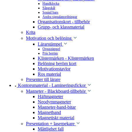
Handklocka
Sångskål
Sound bars
Andra signalanordningar
Organisationskort - tillbehör
Grupp- och klassmaterial
Krita
Motivation och belöning
Lärarstämpel
Orgastämpel
Pris beröm
Klistermärken - Klistermärken
Belöning beröm kort
Motivationstavlor
Ros material
Presenter till lärare
Kontorsmaterial - Lamineringsfickor
Magneter - Blackboard-tillbehör
Häftmagneter
Neodymmagneter
Magneter-band-bitar
Magnetband
Magnetiskt material
Presentation + laserpekare
Måttlighet fall