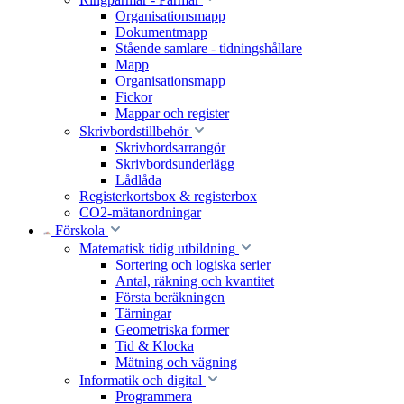
Organisationsmapp
Dokumentmapp
Stående samlare - tidningshållare
Mapp
Organisationsmapp
Fickor
Mappar och register
Skrivbordstillbehör
Skrivbordsarrangör
Skrivbordsunderlägg
Lådlåda
Registerkortsbox & registerbox
CO2-mätanordningar
Förskola
Matematisk tidig utbildning
Sortering och logiska serier
Antal, räkning och kvantitet
Första beräkningen
Tärningar
Geometriska former
Tid & Klocka
Mätning och vägning
Informatik och digital
Programmera