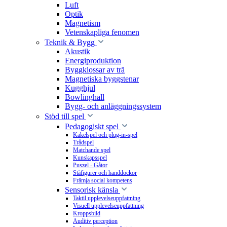
Luft
Optik
Magnetism
Vetenskapliga fenomen
Teknik & Bygg
Akustik
Energiproduktion
Byggklossar av trä
Magnetiska byggstenar
Kugghjul
Bowlinghall
Bygg- och anläggningssystem
Stöd till spel
Pedagogiskt spel
Kakelspel och plug-in-spel
Trådspel
Matchande spel
Kunskapsspel
Puszel - Gåtor
Ståfigurer och handdockor
Främja social kompetens
Sensorisk känsla
Taktil upplevelseuppfattning
Visuell upplevelseuppfattning
Kroppsbild
Auditiv perception