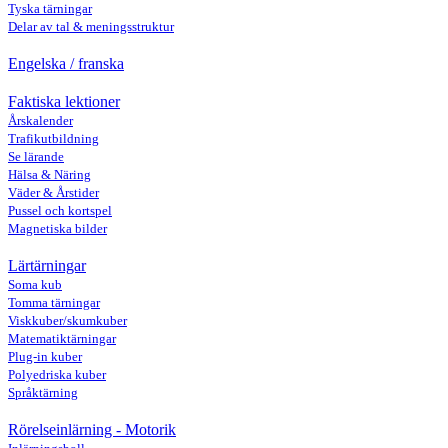
Tyska tärningar
Delar av tal & meningsstruktur
Engelska / franska
Faktiska lektioner
Årskalender
Trafikutbildning
Se lärande
Hälsa & Näring
Väder & Årstider
Pussel och kortspel
Magnetiska bilder
Lärtärningar
Soma kub
Tomma tärningar
Viskkuber/skumkuber
Matematiktärningar
Plug-in kuber
Polyedriska kuber
Språktärning
Rörelseinlärning - Motorik