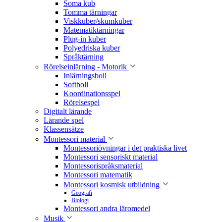
Soma kub
Tomma tärningar
Viskkuber/skumkuber
Matematiktärningar
Plug-in kuber
Polyedriska kuber
Språktärning
Rörelseinlärning - Motorik
Inlärningsboll
Softboll
Koordinationsspel
Rörelsespel
Digitalt lärande
Lärande spel
Klassensätze
Montessori material
Montessoriövningar i det praktiska livet
Montessori sensoriskt material
Montessorispråksmaterial
Montessori matematik
Montessori kosmisk utbildning
Geografi
Biologi
Montessori andra läromedel
Musik