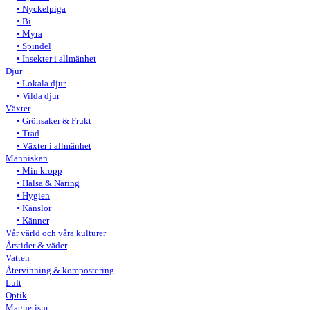
Nyckelpiga
Bi
Myra
Spindel
Insekter i allmänhet
Djur
Lokala djur
Vilda djur
Växter
Grönsaker & Frukt
Träd
Växter i allmänhet
Människan
Min kropp
Hälsa & Näring
Hygien
Känslor
Känner
Vår värld och våra kulturer
Årstider & väder
Vatten
Återvinning & kompostering
Luft
Optik
Magnetism